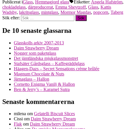
Publicerat i
Glass
,
Hemmagjord glass
Etiketter:
Angela Hafström
,
chokladglass
,
därproducerat
,
Emma Shevtzoff
,
Glass
,
Kattis
Wadsby
,
lakritsglass
,
mintglass
,
Mormor Magdas
,
popcorn
,
Taberg
Sök efter:
De 10 senaste glassarna
Glasskolls arkiv 2007-2013
Daim Strawberry Dream
Nogger som paketglass
Det jämtländska mjukglassmonstret
Stafsäter Gårdsglass – Kaffegräddglass
Häagen-Dazs – Secret Sensations crème brûlée
Magnum Chocolate & Nuts
Järnaglass – Hallon
Cornetto Enigma Vanilj & Hallon
Ben & Jerry’s – Karamel Sutra
Senaste kommentarerna
milena
om
Gelatelli Biscuit Slices
Cissi
om
Daim Strawberry Dream
Flak
om
Daim Strawberry Dream