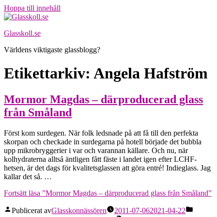
Hoppa till innehåll
Glasskoll.se
Världens viktigaste glassblogg?
Etikettarkiv:
Angela Hafström
Mormor Magdas – därproducerad glass
från Småland
Först kom surdegen. När folk ledsnade på att få till den perfekta
skorpan och checkade in surdegarna på hotell började det bubbla
upp mikrobryggerier i var och varannan källare. Och nu, när
kolhydraterna alltså äntligen fått fäste i landet igen efter LCHF-
hetsen, är det dags för kvalitetsglassen att göra entré! Indieglass. Jag
kallar det så. …
Fortsätt läsa
”Mormor Magdas – därproducerad glass från Småland”
Publicerat av
Glasskonnässören
2011-07-06
2021-04-22