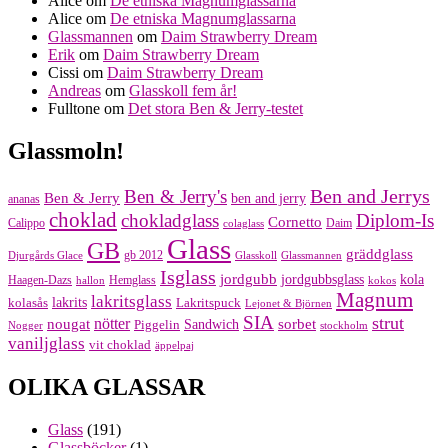
Alice
om
De etniska Magnumglassarna
Alice
om
De etniska Magnumglassarna
Glassmannen
om
Daim Strawberry Dream
Erik
om
Daim Strawberry Dream
Cissi
om
Daim Strawberry Dream
Andreas
om
Glasskoll fem år!
Fulltone
om
Det stora Ben & Jerry-testet
Glassmoln!
Ben and Jerrys
Ben & Jerry's
Ben & Jerry
ben and jerry
ananas
choklad
chokladglass
Diplom-Is
Cornetto
Calippo
Daim
colaglass
Glass
GB
gräddglass
gb 2012
Djurgårds Glace
Glasskoll
Glassmannen
Isglass
jordgubb
jordgubbsglass
kola
Haagen-Dazs
Hemglass
hallon
kokos
Magnum
lakritsglass
kolasås
lakrits
Lakritspuck
Lejonet & Björnen
SIA
strut
nougat
nötter
sorbet
Piggelin
Sandwich
Nogger
stockholm
vaniljglass
vit choklad
äppelpaj
OLIKA GLASSAR
Glass
(191)
Glassböcker
(1)