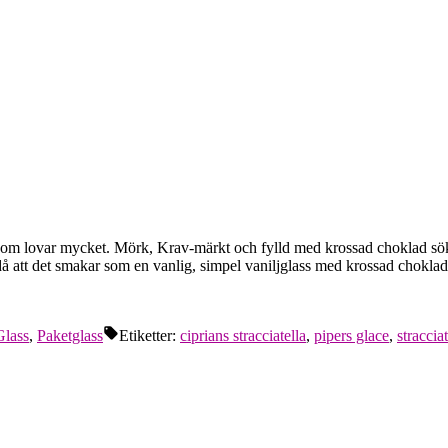
re som lovar mycket. Mörk, Krav-märkt och fylld med krossad choklad sök
å att det smakar som en vanlig, simpel vaniljglass med krossad chokl
Glass
,
Paketglass
Etiketter:
ciprians stracciatella
,
pipers glace
,
stracciat