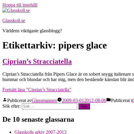
Hoppa till innehåll
Glasskoll.se
Världens viktigaste glassblogg?
Etikettarkiv:
pipers glace
Ciprian’s Stracciatella
Ciprian’s Stracciatella från Pipers Glace är en sobert snygg italiena
hummar och blundar och har mig, men den bestående känslan blir änd
Fortsätt läsa
”Ciprian’s Stracciatella”
Publicerat av
Glassmannen
2009-03-01
2012-08-06
Publicerat i
Sök efter:
De 10 senaste glassarna
Glasskolls arkiv 2007-2013