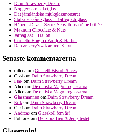
Daim Strawberry Dream
Nogger som paketglass
Det jämtländska mjukglassmonstret
Stafsäter Gårdsglass – Kaffegräddglass
Häagen-Dazs – Secret Sensations crème brûlée
Magnum Chocolate & Nuts
Järnaglass – Hallon
Cornetto Enigma Vanilj & Hallon
Ben & Jerry’s – Karamel Sutra
Senaste kommentarerna
milena
om
Gelatelli Biscuit Slices
Cissi
om
Daim Strawberry Dream
Flak
om
Daim Strawberry Dream
Alice
om
De etniska Magnumglassarna
Alice
om
De etniska Magnumglassarna
Glassmannen
om
Daim Strawberry Dream
Erik
om
Daim Strawberry Dream
Cissi
om
Daim Strawberry Dream
Andreas
om
Glasskoll fem år!
Fulltone
om
Det stora Ben & Jerry-testet
Glassmoln!