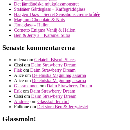
Det jämtländska mjukglassmonstret
Stafsäter Gårdsglass – Kaffegräddglass
Häagen-Dazs – Secret Sensations crème brûlée
Magnum Chocolate & Nuts
Järnaglass – Hallon
Cornetto Enigma Vanilj & Hallon
Ben & Jerry’s – Karamel Sutra
Senaste kommentarerna
milena
om
Gelatelli Biscuit Slices
Cissi
om
Daim Strawberry Dream
Flak
om
Daim Strawberry Dream
Alice
om
De etniska Magnumglassarna
Alice
om
De etniska Magnumglassarna
Glassmannen
om
Daim Strawberry Dream
Erik
om
Daim Strawberry Dream
Cissi
om
Daim Strawberry Dream
Andreas
om
Glasskoll fem år!
Fulltone
om
Det stora Ben & Jerry-testet
Glassmoln!