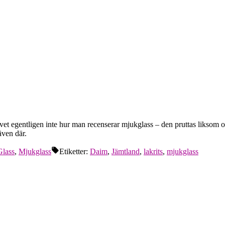
 vet egentligen inte hur man recenserar mjukglass – den pruttas liksom of
även där.
Glass
,
Mjukglass
Etiketter:
Daim
,
Jämtland
,
lakrits
,
mjukglass