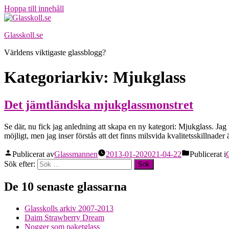
Hoppa till innehåll
Glasskoll.se
Världens viktigaste glassblogg?
Kategoriarkiv:
Mjukglass
Det jämtländska mjukglassmonstret
Se där, nu fick jag anledning att skapa en ny kategori: Mjukglass. Jag
möjligt, men jag inser förstås att det finns milsvida kvalitetsskillnader 
Publicerat av
Glassmannen
2013-01-20
2021-04-22
Publicerat i
Sök efter:
De 10 senaste glassarna
Glasskolls arkiv 2007-2013
Daim Strawberry Dream
Nogger som paketglass