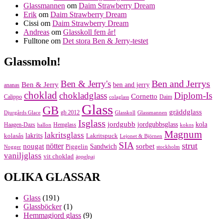
Glassmannen
om
Daim Strawberry Dream
Erik
om
Daim Strawberry Dream
Cissi
om
Daim Strawberry Dream
Andreas
om
Glasskoll fem år!
Fulltone
om
Det stora Ben & Jerry-testet
Glassmoln!
Ben and Jerrys
Ben & Jerry's
Ben & Jerry
ben and jerry
ananas
choklad
chokladglass
Diplom-Is
Cornetto
Calippo
Daim
colaglass
Glass
GB
gräddglass
gb 2012
Djurgårds Glace
Glasskoll
Glassmannen
Isglass
jordgubb
jordgubbsglass
kola
Haagen-Dazs
Hemglass
hallon
kokos
Magnum
lakritsglass
kolasås
lakrits
Lakritspuck
Lejonet & Björnen
SIA
strut
nougat
nötter
sorbet
Piggelin
Sandwich
Nogger
stockholm
vaniljglass
vit choklad
äppelpaj
OLIKA GLASSAR
Glass
(191)
Glassböcker
(1)
Hemmagjord glass
(9)