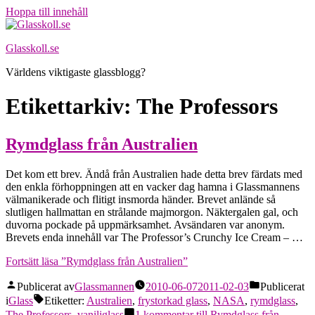
Hoppa till innehåll
Glasskoll.se
Världens viktigaste glassblogg?
Etikettarkiv:
The Professors
Rymdglass från Australien
Det kom ett brev. Ändå från Australien hade detta brev färdats med
den enkla förhoppningen att en vacker dag hamna i Glassmannens
välmanikerade och flitigt insmorda händer. Brevet anlände så
slutligen hallmattan en strålande majmorgon. Näktergalen gal, och
duvorna pockade på uppmärksamhet. Avsändaren var anonym.
Brevets enda innehåll var The Professor’s Crunchy Ice Cream – …
Fortsätt läsa
”Rymdglass från Australien”
Publicerat av
Glassmannen
2010-06-07
2011-02-03
Publicerat
i
Glass
Etiketter:
Australien
,
frystorkad glass
,
NASA
,
rymdglass
,
The Professors
,
vaniljglass
1 kommentar
till Rymdglass från