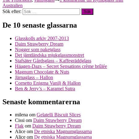
Australien
Sök efter:
De 10 senaste glassarna
Glasskolls arkiv 2007-2013
Daim Strawberry Dream
Nogger som paketglass
Det jämtländska mjukglassmonstret
Stafsäter Gårdsglass – Kaffegräddglass
Häagen-Dazs – Secret Sensations crème brûlée
Magnum Chocolate & Nuts
Järnaglass – Hallon
Cornetto Enigma Vanilj & Hallon
Ben & Jerry’s – Karamel Sutra
Senaste kommentarerna
milena
om
Gelatelli Biscuit Slices
Cissi
om
Daim Strawberry Dream
Flak
om
Daim Strawberry Dream
Alice
om
De etniska Magnumglassarna
Alice
om
De etniska Magnumglassarna