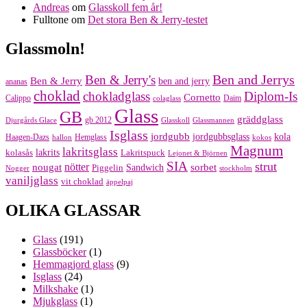
Andreas
om
Glasskoll fem år!
Fulltone
om
Det stora Ben & Jerry-testet
Glassmoln!
Ben and Jerrys
Ben & Jerry's
Ben & Jerry
ben and jerry
ananas
choklad
chokladglass
Diplom-Is
Cornetto
Calippo
Daim
colaglass
Glass
GB
gräddglass
gb 2012
Djurgårds Glace
Glasskoll
Glassmannen
Isglass
jordgubb
jordgubbsglass
kola
Haagen-Dazs
Hemglass
hallon
kokos
Magnum
lakritsglass
kolasås
lakrits
Lakritspuck
Lejonet & Björnen
SIA
strut
nougat
nötter
sorbet
Piggelin
Sandwich
Nogger
stockholm
vaniljglass
vit choklad
äppelpaj
OLIKA GLASSAR
Glass
(191)
Glassböcker
(1)
Hemmagjord glass
(9)
Isglass
(24)
Milkshake
(1)
Mjukglass
(1)