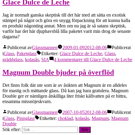
Glace Dulce de Leche
Jag är normalt ganska skeptisk till det här med att sätta en exotisk
stämpel på något och göra en snygg förpackning för att kunna kalla
en produkt någonting annat. Men om nu jag är så satans skeptisk,
varför har det här djuphavsblå lilla paketet varit min drog de senaste
dagarna?
Publicerat av
Glassmannen
2009-01-09
2012-08-06
Publicerat
i
Glass
,
Paketglass
Etiketter:
Glace Dulce de Leche
,
Glass
,
gräddglass
,
kolasås
,
SIA
4 kommentarer
till Glace Dulce de Leche
Magnum Double bjuder på överflöd
Det finns folk där ute som är av åsikten att Magnum är en alldeles
för mastig och mättande glass. Då kan jag bara gratulera. Magnum
Double ger er nämligen åtskilliga liter friskt källvatten på er bittra,
ensamma missnöjeskvarn.
Publicerat av
Glassmannen
2007-10-05
2012-08-06
Publicerat
i
Glass
,
Pinnglass
Etiketter:
choklad
,
kolasås
,
Magnum
,
Magnum
Double
Sök efter: