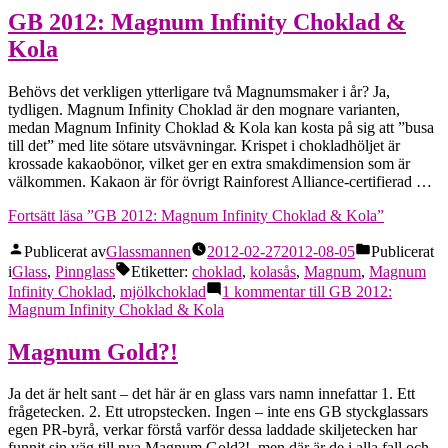
GB 2012: Magnum Infinity Choklad &
Kola
Behövs det verkligen ytterligare två Magnumsmaker i år? Ja,
tydligen. Magnum Infinity Choklad är den mognare varianten,
medan Magnum Infinity Choklad & Kola kan kosta på sig att ”busa
till det” med lite sötare utsvävningar. Krispet i chokladhöljet är
krossade kakaobönor, vilket ger en extra smakdimension som är
välkommen. Kakaon är för övrigt Rainforest Alliance-certifierad …
Fortsätt läsa
”GB 2012: Magnum Infinity Choklad & Kola”
Publicerat av
Glassmannen
2012-02-27
2012-08-05
Publicerat
i
Glass
,
Pinnglass
Etiketter:
choklad
,
kolasås
,
Magnum
,
Magnum
Infinity Choklad
,
mjölkchoklad
1 kommentar
till GB 2012:
Magnum Infinity Choklad & Kola
Magnum Gold?!
Ja det är helt sant – det här är en glass vars namn innefattar 1. Ett
frågetecken. 2. Ett utropstecken. Ingen – inte ens GB styckglassars
egen PR-byrå, verkar förstå varför dessa laddade skiljetecken har
funnit sin väg till nya Magnum Gold?!, men där är de i alla fall och