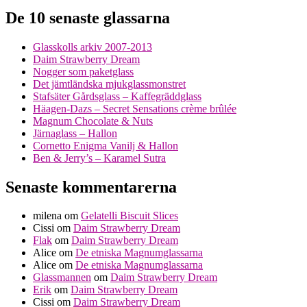
De 10 senaste glassarna
Glasskolls arkiv 2007-2013
Daim Strawberry Dream
Nogger som paketglass
Det jämtländska mjukglassmonstret
Stafsäter Gårdsglass – Kaffegräddglass
Häagen-Dazs – Secret Sensations crème brûlée
Magnum Chocolate & Nuts
Järnaglass – Hallon
Cornetto Enigma Vanilj & Hallon
Ben & Jerry’s – Karamel Sutra
Senaste kommentarerna
milena
om
Gelatelli Biscuit Slices
Cissi
om
Daim Strawberry Dream
Flak
om
Daim Strawberry Dream
Alice
om
De etniska Magnumglassarna
Alice
om
De etniska Magnumglassarna
Glassmannen
om
Daim Strawberry Dream
Erik
om
Daim Strawberry Dream
Cissi
om
Daim Strawberry Dream