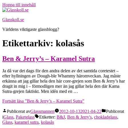
Hoppa till innehåll
Glasskoll.se
Världens viktigaste glassblogg?
Etikettarkiv:
kolasås
Ben & Jerry’s – Karamel Sutra
Ja då var det dags för den andra delen av det samtida coretestet –
efter hyllningen av Dough-ble Whammy häromveckan. Jag måste
erkänna att jag gillar hela den här core-grejen som Ben & Jerry’s har
dragit in mig i – förmodligen mer än jag gillar hela den där Kama
Sutra-grejen faktiskt. Men idén med en …
Fortsätt läsa
”Ben & Jerry’s – Karamel Sutra”
Publicerat av
Glassmannen
2012-10-13
2021-04-22
Publicerat
i
Glass
,
Paketglass
Etiketter:
B&J
,
Ben & Jerry's
,
chokladglass
,
Glass
,
karamel sutra
,
kolasås