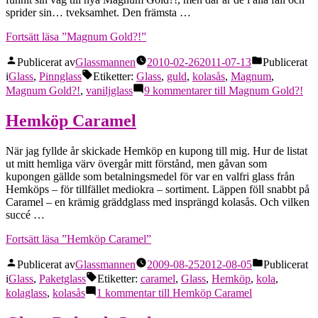
sprider sin… tveksamhet. Den främsta …
Fortsätt läsa
”Magnum Gold?!”
Publicerat av
Glassmannen
2010-02-26
2011-07-13
Publicerat
i
Glass
,
Pinnglass
Etiketter:
Glass
,
guld
,
kolasås
,
Magnum
,
Magnum Gold?!
,
vaniljglass
9 kommentarer
till Magnum Gold?!
Hemköp Caramel
När jag fyllde år skickade Hemköp en kupong till mig. Hur de listat
ut mitt hemliga värv övergår mitt förstånd, men gåvan som
kupongen gällde som betalningsmedel för var en valfri glass från
Hemköps – för tillfället mediokra – sortiment. Läppen föll snabbt på
Caramel – en krämig gräddglass med insprängd kolasås. Och vilken
succé …
Fortsätt läsa
”Hemköp Caramel”
Publicerat av
Glassmannen
2009-08-25
2012-08-05
Publicerat
i
Glass
,
Paketglass
Etiketter:
caramel
,
Glass
,
Hemköp
,
kola
,
kolaglass
,
kolasås
1 kommentar
till Hemköp Caramel