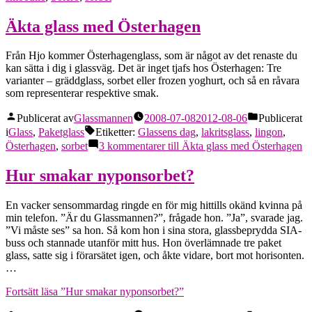
Äkta glass med Österhagen
Från Hjo kommer Österhagenglass, som är något av det renaste du
kan sätta i dig i glassväg. Det är inget tjafs hos Österhagen: Tre
varianter – gräddglass, sorbet eller frozen yoghurt, och så en råvara
som representerar respektive smak.
Publicerat av
Glassmannen
2008-07-08
2012-08-06
Publicerat
i
Glass
,
Paketglass
Etiketter:
Glassens dag
,
lakritsglass
,
lingon
,
Österhagen
,
sorbet
3 kommentarer
till Äkta glass med Österhagen
Hur smakar nyponsorbet?
En vacker sensommardag ringde en för mig hittills okänd kvinna på
min telefon. ”Är du Glassmannen?”, frågade hon. ”Ja”, svarade jag.
”Vi måste ses” sa hon. Så kom hon i sina stora, glassbeprydda SIA-
buss och stannade utanför mitt hus. Hon överlämnade tre paket
glass, satte sig i förarsätet igen, och åkte vidare, bort mot horisonten.
…
Fortsätt läsa
”Hur smakar nyponsorbet?”