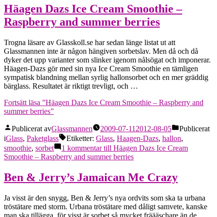
Häagen Dazs Ice Cream Smoothie –
Raspberry and summer berries
Trogna läsare av Glasskoll.se har sedan länge listat ut att
Glassmannen inte är någon hängiven sorbetslav. Men då och då
dyker det upp varianter som slinker igenom nålsögat och imponerar.
Häagen-Dazs gör med sin nya Ice Cream Smoothie en tämligen
sympatisk blandning mellan syrlig hallonsorbet och en mer gräddig
bärglass. Resultatet är riktigt trevligt, och …
Fortsätt läsa
”Häagen Dazs Ice Cream Smoothie – Raspberry and
summer berries”
Publicerat av
Glassmannen
2009-07-11
2012-08-05
Publicerat
i
Glass
,
Paketglass
Etiketter:
Glass
,
Haagen-Dazs
,
hallon
,
smoothie
,
sorbet
1 kommentar
till Häagen Dazs Ice Cream
Smoothie – Raspberry and summer berries
Ben & Jerry’s Jamaican Me Crazy
Ja visst är den snygg, Ben & Jerry’s nya ordvits som ska ta urbana
tröstätare med storm. Urbana tröstätare med dåligt samvete, kanske
man ska tillägga, för visst är sorbet så mycket fräääschare än de