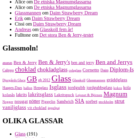
Alice
om
De etniska Magnumglassarna
Alice
om
De etniska Magnumglassarna
Glassmannen
om
Daim Strawberry Dream
Erik
om
Daim Strawberry Dream
Cissi
om
Daim Strawberry Dream
Andreas
om
Glasskoll fem år!
Fulltone
om
Det stora Ben & Jerry-testet
Glassmoln!
Ben and Jerrys
Ben & Jerry's
Ben & Jerry
ben and jerry
ananas
choklad
chokladglass
Diplom-Is
Cornetto
Calippo
Daim
colaglass
Glass
GB
gräddglass
gb 2012
Djurgårds Glace
Glasskoll
Glassmannen
Isglass
jordgubb
jordgubbsglass
kola
Haagen-Dazs
Hemglass
hallon
kokos
Magnum
lakritsglass
kolasås
lakrits
Lakritspuck
Lejonet & Björnen
SIA
strut
nougat
nötter
sorbet
Piggelin
Sandwich
Nogger
stockholm
vaniljglass
vit choklad
äppelpaj
OLIKA GLASSAR
Glass
(191)