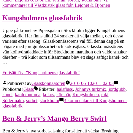
kommentarer
till Västkustsk glass från Lejonet & Björnen
Kungsholmens glassfabrik
Uppe på krönet av Pipersgatan i Stockholm ligger Kungsholmens
glassfabrik. Här finns alltid 24 smaker att välja mellan, och dessa
varieras efter säsong. Glasskonnässörens val föll denna dag på en
bägare med jordgubbssorbet och kokosglass. Glasskonnässörens
vän kolhydratladdade inför Stockholm marathon och valde smaker
därefter – två kulor som tillsammans blev ett slags saftigt kanel- och
…
Fortsätt läsa
”Kungsholmens glassfabrik”
Publicerat av
Glasskonnässören
2010-06-10
2011-02-03
Publicerat i
Glass
Etiketter:
halsfluss
,
Johnnys turkmix
,
jordgubb
,
kanel
,
kardemumma
,
kokos
,
körsbär
,
Kungsholmen
,
raki
,
Södermalm
,
sorbet
,
stockholm
3 kommentarer
till Kungsholmens
glassfabrik
Ben & Jerry’s Mango Berry Swirl
Ben & Jerry’s nya sorbetsatsning fortsätter att väcka förvåning.