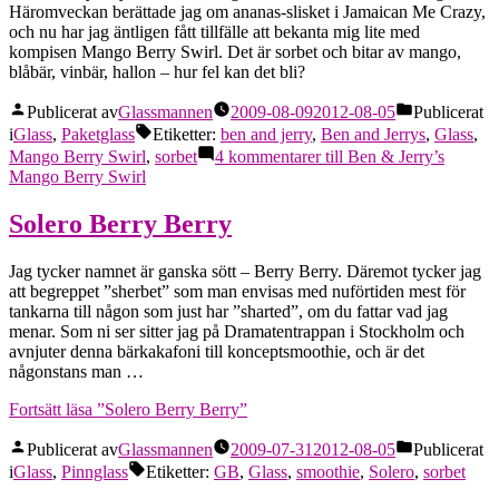
Häromveckan berättade jag om ananas-slisket i Jamaican Me Crazy,
och nu har jag äntligen fått tillfälle att bekanta mig lite med
kompisen Mango Berry Swirl. Det är sorbet och bitar av mango,
blåbär, vinbär, hallon – hur fel kan det bli?
Publicerat av
Glassmannen
2009-08-09
2012-08-05
Publicerat
i
Glass
,
Paketglass
Etiketter:
ben and jerry
,
Ben and Jerrys
,
Glass
,
Mango Berry Swirl
,
sorbet
4 kommentarer
till Ben & Jerry’s
Mango Berry Swirl
Solero Berry Berry
Jag tycker namnet är ganska sött – Berry Berry. Däremot tycker jag
att begreppet ”sherbet” som man envisas med nuförtiden mest för
tankarna till någon som just har ”sharted”, om du fattar vad jag
menar. Som ni ser sitter jag på Dramatentrappan i Stockholm och
avnjuter denna bärkakafoni till konceptsmoothie, och är det
någonstans man …
Fortsätt läsa
”Solero Berry Berry”
Publicerat av
Glassmannen
2009-07-31
2012-08-05
Publicerat
i
Glass
,
Pinnglass
Etiketter:
GB
,
Glass
,
smoothie
,
Solero
,
sorbet