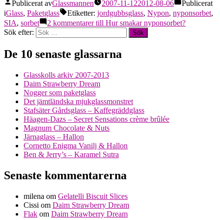
Publicerat av
Glassmannen
2007-11-12
2012-08-06
Publicerat
i
Glass
,
Paketglass
Etiketter:
jordgubbsglass
,
Nypon
,
nyponsorbet
,
SIA
,
sorbet
2 kommentarer
till Hur smakar nyponsorbet?
Sök efter:
De 10 senaste glassarna
Glasskolls arkiv 2007-2013
Daim Strawberry Dream
Nogger som paketglass
Det jämtländska mjukglassmonstret
Stafsäter Gårdsglass – Kaffegräddglass
Häagen-Dazs – Secret Sensations crème brûlée
Magnum Chocolate & Nuts
Järnaglass – Hallon
Cornetto Enigma Vanilj & Hallon
Ben & Jerry’s – Karamel Sutra
Senaste kommentarerna
milena
om
Gelatelli Biscuit Slices
Cissi
om
Daim Strawberry Dream
Flak
om
Daim Strawberry Dream