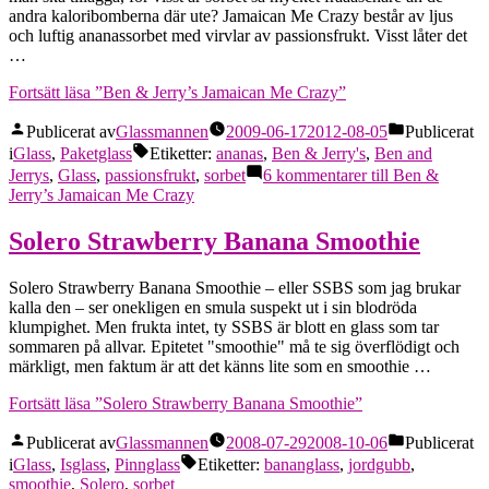
andra kaloribomberna där ute? Jamaican Me Crazy består av ljus
och luftig ananassorbet med virvlar av passionsfrukt. Visst låter det
…
Fortsätt läsa
”Ben & Jerry’s Jamaican Me Crazy”
Publicerat av
Glassmannen
2009-06-17
2012-08-05
Publicerat
i
Glass
,
Paketglass
Etiketter:
ananas
,
Ben & Jerry's
,
Ben and
Jerrys
,
Glass
,
passionsfrukt
,
sorbet
6 kommentarer
till Ben &
Jerry’s Jamaican Me Crazy
Solero Strawberry Banana Smoothie
Solero Strawberry Banana Smoothie – eller SSBS som jag brukar
kalla den – ser onekligen en smula suspekt ut i sin blodröda
klumpighet. Men frukta intet, ty SSBS är blott en glass som tar
sommaren på allvar. Epitetet "smoothie" må te sig överflödigt och
märkligt, men faktum är att det känns lite som en smoothie …
Fortsätt läsa
”Solero Strawberry Banana Smoothie”
Publicerat av
Glassmannen
2008-07-29
2008-10-06
Publicerat
i
Glass
,
Isglass
,
Pinnglass
Etiketter:
bananglass
,
jordgubb
,
smoothie
,
Solero
,
sorbet