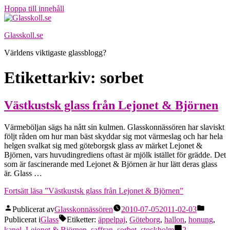
Hoppa till innehåll
Glasskoll.se
Världens viktigaste glassblogg?
Etikettarkiv:
sorbet
Västkustsk glass från Lejonet & Björnen
Värmeböljan sägs ha nått sin kulmen. Glasskonnässören har slaviskt
följt råden om hur man bäst skyddar sig mot värmeslag och har hela
helgen svalkat sig med göteborgsk glass av märket Lejonet &
Björnen, vars huvudingrediens oftast är mjölk istället för grädde. Det
som är fascinerande med Lejonet & Björnen är hur lätt deras glass
är. Glass …
Fortsätt läsa
”Västkustsk glass från Lejonet & Björnen”
Publicerat av
Glasskonnässören
2010-07-05
2011-02-03
Publicerat i
Glass
Etiketter:
äppelpaj
,
Göteborg
,
hallon
,
honung
,
kanel
,
Lejonet & Björnen
,
saffran
,
sorbet
,
stockholm
2