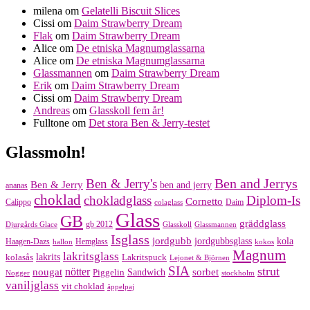
milena
om
Gelatelli Biscuit Slices
Cissi
om
Daim Strawberry Dream
Flak
om
Daim Strawberry Dream
Alice
om
De etniska Magnumglassarna
Alice
om
De etniska Magnumglassarna
Glassmannen
om
Daim Strawberry Dream
Erik
om
Daim Strawberry Dream
Cissi
om
Daim Strawberry Dream
Andreas
om
Glasskoll fem år!
Fulltone
om
Det stora Ben & Jerry-testet
Glassmoln!
Ben and Jerrys
Ben & Jerry's
Ben & Jerry
ben and jerry
ananas
choklad
chokladglass
Diplom-Is
Cornetto
Calippo
Daim
colaglass
Glass
GB
gräddglass
gb 2012
Djurgårds Glace
Glasskoll
Glassmannen
Isglass
jordgubb
jordgubbsglass
kola
Haagen-Dazs
Hemglass
hallon
kokos
Magnum
lakritsglass
kolasås
lakrits
Lakritspuck
Lejonet & Björnen
SIA
strut
nougat
nötter
sorbet
Piggelin
Sandwich
Nogger
stockholm
vaniljglass
vit choklad
äppelpaj