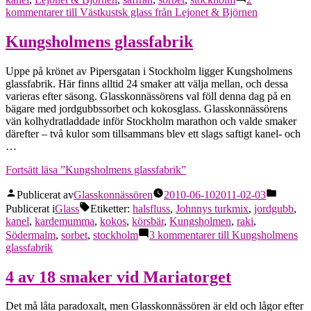
kommentarer
till Västkustsk glass från Lejonet & Björnen
Kungsholmens glassfabrik
Uppe på krönet av Pipersgatan i Stockholm ligger Kungsholmens
glassfabrik. Här finns alltid 24 smaker att välja mellan, och dessa
varieras efter säsong. Glasskonnässörens val föll denna dag på en
bägare med jordgubbssorbet och kokosglass. Glasskonnässörens
vän kolhydratladdade inför Stockholm marathon och valde smaker
därefter – två kulor som tillsammans blev ett slags saftigt kanel- och
…
Fortsätt läsa
”Kungsholmens glassfabrik”
Publicerat av
Glasskonnässören
2010-06-10
2011-02-03
Publicerat i
Glass
Etiketter:
halsfluss
,
Johnnys turkmix
,
jordgubb
,
kanel
,
kardemumma
,
kokos
,
körsbär
,
Kungsholmen
,
raki
,
Södermalm
,
sorbet
,
stockholm
3 kommentarer
till Kungsholmens
glassfabrik
4 av 18 smaker vid Mariatorget
Det må låta paradoxalt, men Glasskonnässören är eld och lågor efter