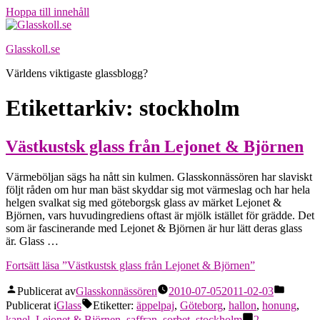
Hoppa till innehåll
Glasskoll.se
Världens viktigaste glassblogg?
Etikettarkiv:
stockholm
Västkustsk glass från Lejonet & Björnen
Värmeböljan sägs ha nått sin kulmen. Glasskonnässören har slaviskt
följt råden om hur man bäst skyddar sig mot värmeslag och har hela
helgen svalkat sig med göteborgsk glass av märket Lejonet &
Björnen, vars huvudingrediens oftast är mjölk istället för grädde. Det
som är fascinerande med Lejonet & Björnen är hur lätt deras glass
är. Glass …
Fortsätt läsa
”Västkustsk glass från Lejonet & Björnen”
Publicerat av
Glasskonnässören
2010-07-05
2011-02-03
Publicerat i
Glass
Etiketter:
äppelpaj
,
Göteborg
,
hallon
,
honung
,
kanel
,
Lejonet & Björnen
,
saffran
,
sorbet
,
stockholm
2