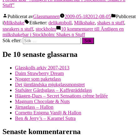
Stuff”
Publicerat av
Glassmannen
2009-05-18
2012-08-05
Publicerat
i
Milkshake
Etiketter:
delikatoboll
,
Milkshake
,
shakes n stuff
,
sneakers n stuff
,
stockholm
10 kommentarer
till Äntligen en
milkshakebar i Stockholm: Shakes n Stuff
Sök efter:
De 10 senaste glassarna
Glasskolls arkiv 2007-2013
Daim Strawberry Dream
Nogger som paketglass
Det jämtländska mjukglassmonstret
Stafsäter Gårdsglass – Kaffegräddglass
Häagen-Dazs – Secret Sensations crème brûlée
Magnum Chocolate & Nuts
Järnaglass – Hallon
Cornetto Enigma Vanilj & Hallon
Ben & Jerry’s – Karamel Sutra
Senaste kommentarerna