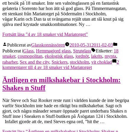
ett besök på 18 smaker. Inte sen valnötsglassen på en fantastisk
gelateria i Sorrento har hon ätit så god glass. På Timmermansgatan,
ett stenkast från Mariatorget på Södermalm i Stockholm,
vågar Karin och Dan ta ut svängarna rejält utan att slå knut på sig
själva med krystade smakkombinationer. Ny …
Fortsätt läsa
”4 av 18 smaker vid Mariatorget”
Publicerat av
Glasskonnässören
2010-05-31
2011-02-03
Publicerat i
Glass
,
Hemmagjord glass
,
Strutglass
Etiketter:
18
smaker
,
cosmopolitan
,
ekologisk glass
,
jordnöt
,
lakrits
,
mynta
,
rabarber
,
Sex and the city
,
Snickers
,
stockholm
,
vit choklad
2
kommentarer
till 4 av 18 smaker vid Mariatorget
Äntligen en milkshakebar i Stockholm:
Shakes n Stuff
När Steve och Suz Rooker reste runt i världen kunde de inte begripa
varför Stockholm inte hade en riktigt bra milkshakebar. Sagt och
gjort, och några månader senare öppnade paret underbara Shakes n
Stuff inne i Sneakers n Stuff-butiken på Åsögatan 124 i Stockholm.
Infallet gjorde att de, med Steves egna ord, ”hit the …
Fortsätt läsa
”Äntligen en milkshakebar i Stockholm: Shakes n