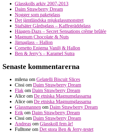
Glasskolls arkiv 2007-2013
Daim Strawberry Dream
Nogger som paketglass
Det jämtländska mjukglassmonstret
Stafsäter Gårdsglass – Kaffegräddglass
Häagen-Dazs – Secret Sensations crème brûlée
Magnum Chocolate & Nuts
Järnaglass – Hallon
Cornetto Enigma Vanilj & Hallon
Ben & Jerry’s – Karamel Sutra
Senaste kommentarerna
milena
om
Gelatelli Biscuit Slices
Cissi
om
Daim Strawberry Dream
Flak
om
Daim Strawberry Dream
Alice
om
De etniska Magnumglassarna
Alice
om
De etniska Magnumglassarna
Glassmannen
om
Daim Strawberry Dream
Erik
om
Daim Strawberry Dream
Cissi
om
Daim Strawberry Dream
Andreas
om
Glasskoll fem år!
Fulltone
om
Det stora Ben & Jerry-testet