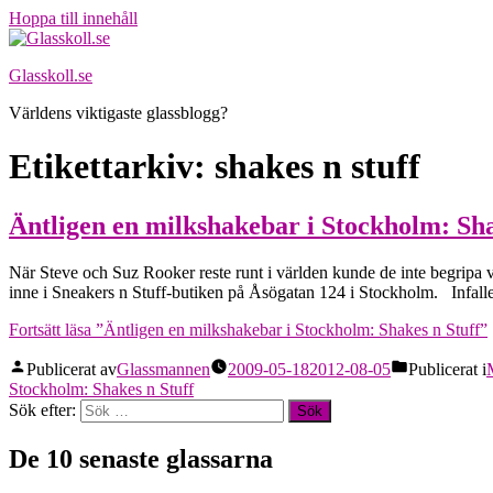
Hoppa till innehåll
Glasskoll.se
Världens viktigaste glassblogg?
Etikettarkiv:
shakes n stuff
Äntligen en milkshakebar i Stockholm: Sha
När Steve och Suz Rooker reste runt i världen kunde de inte begripa 
inne i Sneakers n Stuff-butiken på Åsögatan 124 i Stockholm. Infalle
Fortsätt läsa
”Äntligen en milkshakebar i Stockholm: Shakes n Stuff”
Publicerat av
Glassmannen
2009-05-18
2012-08-05
Publicerat i
Stockholm: Shakes n Stuff
Sök efter:
De 10 senaste glassarna