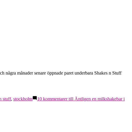
, och några månader senare öppnade paret underbara Shakes n Stuff
n stuff
,
stockholm
10 kommentarer
till Äntligen en milkshakebar i