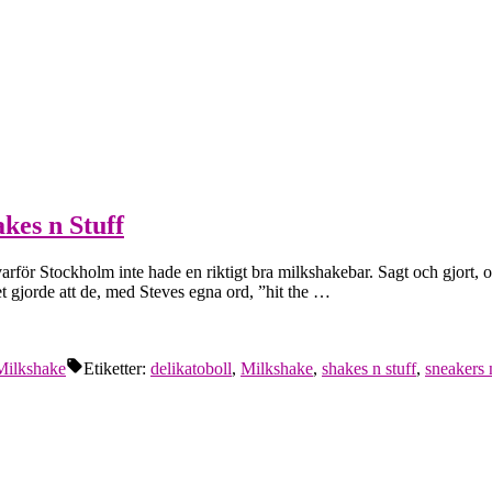
kes n Stuff
varför Stockholm inte hade en riktigt bra milkshakebar. Sagt och gjort
t gjorde att de, med Steves egna ord, ”hit the …
Milkshake
Etiketter:
delikatoboll
,
Milkshake
,
shakes n stuff
,
sneakers 