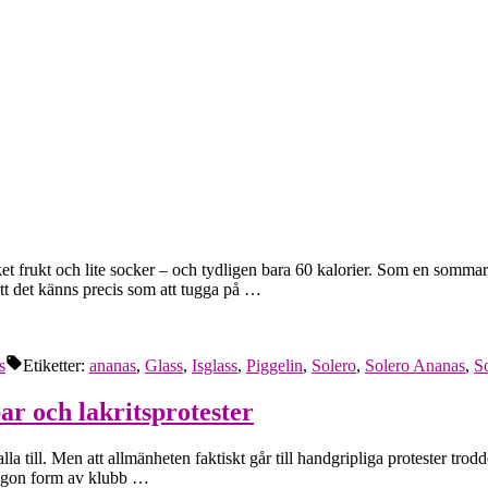
et frukt och lite socker – och tydligen bara 60 kalorier. Som en sommarf
 att det känns precis som att tugga på …
s
Etiketter:
ananas
,
Glass
,
Isglass
,
Piggelin
,
Solero
,
Solero Ananas
,
S
ar och lakritsprotester
la till. Men att allmänheten faktiskt går till handgripliga protester trodde
någon form av klubb …