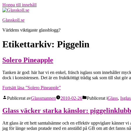
Hoppa till innehåll
Glasskoll.se
Världens viktigaste glassblogg?
Etikettarkiv:
Piggelin
Solero Pineapple
Tanken är god: här har vi en enkel, fräsch isglass som innehåller myck
dock i konsistensen. Det är en fruktköttigt trådig sak som till slut gör
Fortsätt läsa
”Solero Pineapple”
Publicerat av
Glassmannen
2010-02-26
Publicerat i
Glass
,
Isglas
Glass väcker starka känslor: piggelinklubb
Att glass är ett hett samtalsämne och en effektiv uppviglare känner vi al
jag för länge sedan pratade med en anställd på GB om att det fanns 