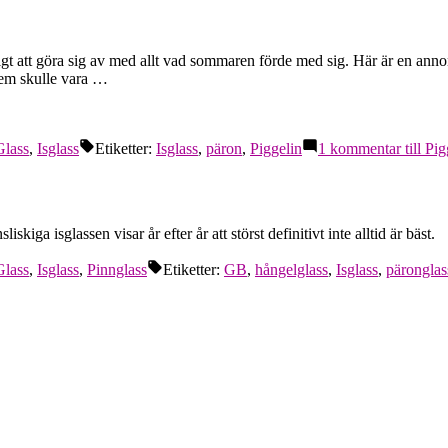
ligt att göra sig av med allt vad sommaren förde med sig. Här är en ann
Vem skulle vara …
Glass
,
Isglass
Etiketter:
Isglass
,
päron
,
Piggelin
1 kommentar
till Pig
kiga isglassen visar år efter år att störst definitivt inte alltid är bäst.
Glass
,
Isglass
,
Pinnglass
Etiketter:
GB
,
hångelglass
,
Isglass
,
päronglas