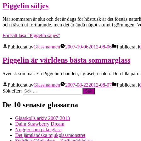
Piggelin säljes
När sommaren är slut och det är dags för höstrusk är det förstås natur
och fräsch ut fortfarande, men det är ändå något skumt i görningen. 
Fortsätt läsa
”Piggelin säljes”
Publicerat av
Glassmannen
2007-10-06
2012-08-06
Publicerat i
Piggelin är världens bästa sommarglass
Svensk sommar. En Piggelin i handen, i gräset, i solen. Den lilla päronslis
Publicerat av
Glassmannen
2007-08-22
2012-08-07
Publicerat i
Sök efter:
De 10 senaste glassarna
Glasskolls arkiv 2007-2013
Daim Strawberry Dream
Nogger som paketglass
Det jämtländska mjukglassmonstret
Stafsäter Gårdsglass – Kaffegräddglass