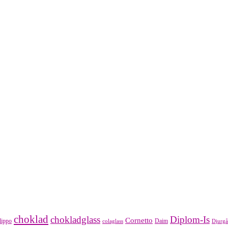
choklad
chokladglass
Diplom-Is
Cornetto
lippo
Daim
colaglass
Djurgå