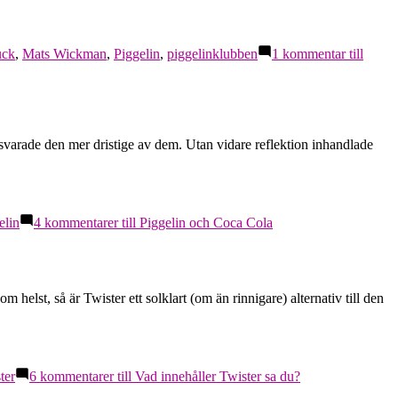
uck
,
Mats Wickman
,
Piggelin
,
piggelinklubben
1 kommentar
till
svarade den mer dristige av dem. Utan vidare reflektion inhandlade
elin
4 kommentarer
till Piggelin och Coca Cola
helst, så är Twister ett solklart (om än rinnigare) alternativ till den
ter
6 kommentarer
till Vad innehåller Twister sa du?