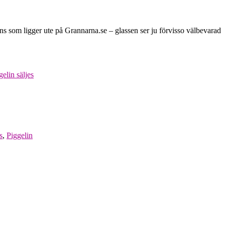
ons som ligger ute på Grannarna.se – glassen ser ju förvisso välbevarad
gelin säljes
s
,
Piggelin