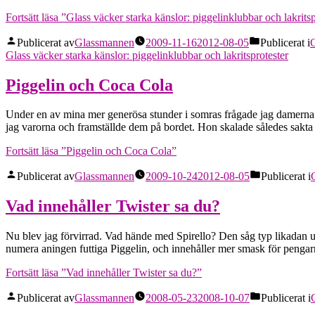
Fortsätt läsa
”Glass väcker starka känslor: piggelinklubbar och lakritsp
Publicerat av
Glassmannen
2009-11-16
2012-08-05
Publicerat i
G
Glass väcker starka känslor: piggelinklubbar och lakritsprotester
Piggelin och Coca Cola
Under en av mina mer generösa stunder i somras frågade jag damerna i
jag varorna och framställde dem på bordet. Hon skalade således sakta
Fortsätt läsa
”Piggelin och Coca Cola”
Publicerat av
Glassmannen
2009-10-24
2012-08-05
Publicerat i
Vad innehåller Twister sa du?
Nu blev jag förvirrad. Vad hände med Spirello? Den såg typ likadan ut, 
numera aningen futtiga Piggelin, och innehåller mer smask för pengar
Fortsätt läsa
”Vad innehåller Twister sa du?”
Publicerat av
Glassmannen
2008-05-23
2008-10-07
Publicerat i