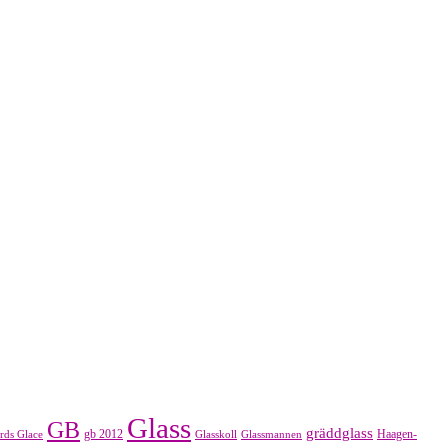
Glass
GB
gräddglass
gb 2012
Haagen-
rds Glace
Glasskoll
Glassmannen