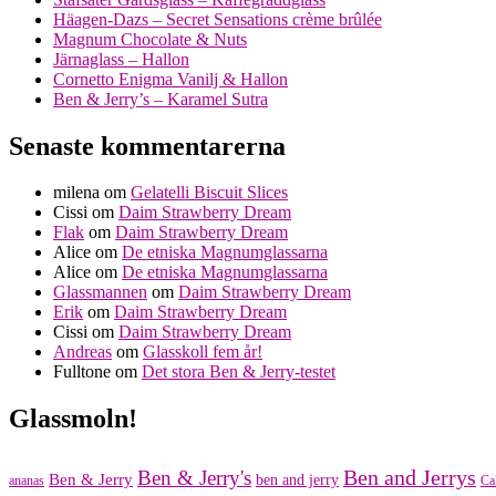
Häagen-Dazs – Secret Sensations crème brûlée
Magnum Chocolate & Nuts
Järnaglass – Hallon
Cornetto Enigma Vanilj & Hallon
Ben & Jerry’s – Karamel Sutra
Senaste kommentarerna
milena
om
Gelatelli Biscuit Slices
Cissi
om
Daim Strawberry Dream
Flak
om
Daim Strawberry Dream
Alice
om
De etniska Magnumglassarna
Alice
om
De etniska Magnumglassarna
Glassmannen
om
Daim Strawberry Dream
Erik
om
Daim Strawberry Dream
Cissi
om
Daim Strawberry Dream
Andreas
om
Glasskoll fem år!
Fulltone
om
Det stora Ben & Jerry-testet
Glassmoln!
Ben and Jerrys
Ben & Jerry's
Ben & Jerry
ben and jerry
ananas
Ca