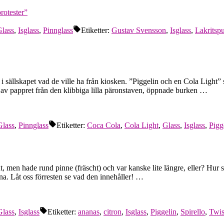
rotester”
lass
,
Isglass
,
Pinnglass
Etiketter:
Gustav Svensson
,
Isglass
,
Lakritsp
 sällskapet vad de ville ha från kiosken. ”Piggelin och en Cola Light” 
 av pappret från den klibbiga lilla päronstaven, öppnade burken …
Glass
,
Pinnglass
Etiketter:
Coca Cola
,
Cola Light
,
Glass
,
Isglass
,
Pigg
men hade rund pinne (fräscht) och var kanske lite längre, eller? Hur som 
na. Låt oss förresten se vad den innehåller! …
Glass
,
Isglass
Etiketter:
ananas
,
citron
,
Isglass
,
Piggelin
,
Spirello
,
Twis