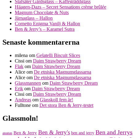
Stafsäter Gårdsglass – Kaffegräddglass
Häagen-Dazs – Secret Sensations crème brûlée
Magnum Chocolate & Nuts
Järnaglass – Hallon
Cornetto Enigma Vanilj & Hallon
Ben & Jerry’s – Karamel Sutra
Senaste kommentarerna
milena
om
Gelatelli Biscuit Slices
Cissi
om
Daim Strawberry Dream
Flak
om
Daim Strawberry Dream
Alice
om
De etniska Magnumglassarna
Alice
om
De etniska Magnumglassarna
Glassmannen
om
Daim Strawberry Dream
Erik
om
Daim Strawberry Dream
Cissi
om
Daim Strawberry Dream
Andreas
om
Glasskoll fem år!
Fulltone
om
Det stora Ben & Jerry-testet
Glassmoln!
Ben and Jerrys
Ben & Jerry's
Ben & Jerry
ben and jerry
ananas