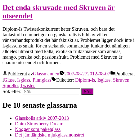
Det enda skruvade med Skruven är
utseendet
Diplom-Is Twisterkonkurrent heter Skruven, och bara det
fantasifulla namnet ger en ganska rättvis bild av vilken
vänsterhandsprodukt det här faktiskt är. Problemet ligger dock inte i
isglassens smak, för en stekande sommardag funkar det nämligen
alldeles utmärkt med kalla, exotiska fruktsmaker som ananas,
mango, persika och passionsfrukt. Problemet med Skruven är
snarare utseendet och formen.
Publicerat av
Glassmannen
2007-08-27
2012-08-07
Publicerat
i
Glass
,
Isglass
,
Pinnglass
Etiketter:
Diplom-Is
,
Isglass
,
Skruven
,
Spirello
,
Twister
Sök efter:
De 10 senaste glassarna
Glasskolls arkiv 2007-2013
Daim Strawberry Dream
Nogger som paketglass
Det jämtländska mjukglassmonstret