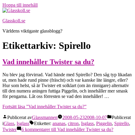
Hoppa till innehåll
Glasskoll.se
Världens viktigaste glassblogg?
Etikettarkiv:
Spirello
Vad innehåller Twister sa du?
Nu blev jag förvirrad. Vad hände med Spirello? Den såg typ likadan
ut, men hade rund pinne (fräscht) och var kanske lite längre, eller?
Hur som helst, så är Twister ett solklart (om än rinnigare) alternativ
till den numera aningen futtiga Piggelin, och innehåller mer smask
för pengarna. Låt oss förresten se vad den innehåller! …
Fortsätt läsa
”Vad innehåller Twister sa du?”
Publicerat av
Glassmannen
2008-05-23
2008-10-07
Publicerat
i
Glass
,
Isglass
Etiketter:
ananas
,
citron
,
Isglass
,
Piggelin
,
Spirello
,
Twister
6 kommentarer
till Vad innehåller Twister sa du?