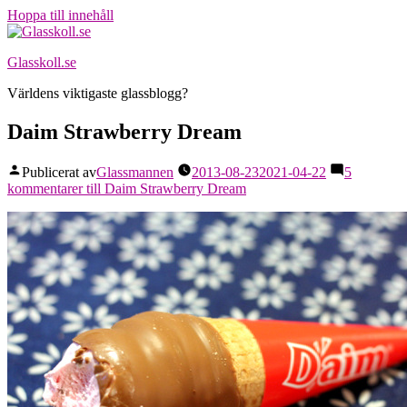
Hoppa till innehåll
Glasskoll.se
Världens viktigaste glassblogg?
Daim Strawberry Dream
Publicerat av
Glassmannen
2013-08-23
2021-04-22
5
kommentarer
till Daim Strawberry Dream