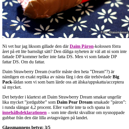
Ni vet hur jag liksom gillade den där
Daim Päron
-kolossen förra
året på ett lite barnsligt sätt? Den dåliga nyheten är väl att ni som inte
fattade DP kommer heller inte fatta DS. Men vi som fattade DP
fattar DS. Om du fattar.
Daim Strawberry Dream (varför måste den heta ”Dream”?) är
nämligen en exakt replika av nästa färg i den där trehövdade
Big
Pack
-lådan som vi som barn lärde oss att älska/uppskatta/acceptera
så mycket.
Det betyder i klartext att Daim Strawberry Dream smakar ungefär
lika mycket ”jordgubbe” som
Daim Pear Dream
smakade ”päron”:
i runda slängar 4,2 procent. Eller varför inte ta och spana in
innehållsdeklarationen
– som inte direkt skvallrar om nysnoppade
gubbar från den där lilla avtagsvägen på landet.
Glassmannens betyg: 3/5