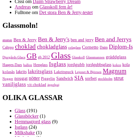
Cissi
om
Daim Strawberry Dream
Andreas
om
Glasskoll fem år!
Fulltone
om
Det stora Ben & Jerry-testet
Glassmoln!
Ben and Jerrys
Ben & Jerry's
Ben & Jerry
ben and jerry
ananas
choklad
chokladglass
Diplom-Is
Cornetto
Calippo
Daim
colaglass
Glass
GB
gräddglass
gb 2012
Djurgårds Glace
Glasskoll
Glassmannen
Isglass
jordgubb
jordgubbsglass
kola
Haagen-Dazs
Hemglass
hallon
kokos
Magnum
lakritsglass
kolasås
lakrits
Lakritspuck
Lejonet & Björnen
SIA
strut
nougat
nötter
sorbet
Piggelin
Sandwich
Nogger
stockholm
vaniljglass
vit choklad
äppelpaj
OLIKA GLASSAR
Glass
(191)
Glassböcker
(1)
Hemmagjord glass
(9)
Isglass
(24)
Milkshake
(1)