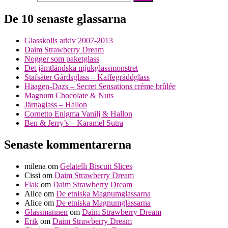
De 10 senaste glassarna
Glasskolls arkiv 2007-2013
Daim Strawberry Dream
Nogger som paketglass
Det jämtländska mjukglassmonstret
Stafsäter Gårdsglass – Kaffegräddglass
Häagen-Dazs – Secret Sensations crème brûlée
Magnum Chocolate & Nuts
Järnaglass – Hallon
Cornetto Enigma Vanilj & Hallon
Ben & Jerry’s – Karamel Sutra
Senaste kommentarerna
milena
om
Gelatelli Biscuit Slices
Cissi
om
Daim Strawberry Dream
Flak
om
Daim Strawberry Dream
Alice
om
De etniska Magnumglassarna
Alice
om
De etniska Magnumglassarna
Glassmannen
om
Daim Strawberry Dream
Erik
om
Daim Strawberry Dream