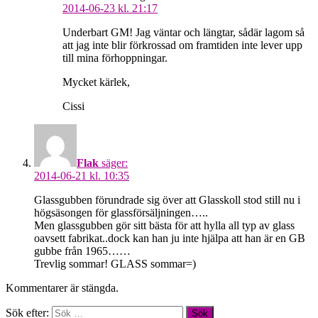
2014-06-23 kl. 21:17
Underbart GM! Jag väntar och längtar, sådär lagom så
att jag inte blir förkrossad om framtiden inte lever upp
till mina förhoppningar.
Mycket kärlek,
Cissi
Flak
säger:
2014-06-21 kl. 10:35
Glassgubben förundrade sig över att Glasskoll stod still nu i
högsäsongen för glassförsäljningen…..
Men glassgubben gör sitt bästa för att hylla all typ av glass
oavsett fabrikat..dock kan han ju inte hjälpa att han är en GB
gubbe från 1965……
Trevlig sommar! GLASS sommar=)
Kommentarer är stängda.
Sök efter: