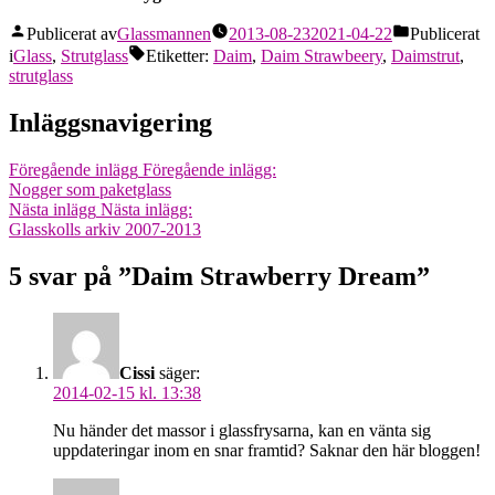
Publicerat av
Glassmannen
2013-08-23
2021-04-22
Publicerat
i
Glass
,
Strutglass
Etiketter:
Daim
,
Daim Strawbeery
,
Daimstrut
,
strutglass
Inläggsnavigering
Föregående inlägg
Föregående inlägg:
Nogger som paketglass
Nästa inlägg
Nästa inlägg:
Glasskolls arkiv 2007-2013
5 svar på ”Daim Strawberry Dream”
Cissi
säger:
2014-02-15 kl. 13:38
Nu händer det massor i glassfrysarna, kan en vänta sig
uppdateringar inom en snar framtid? Saknar den här bloggen!