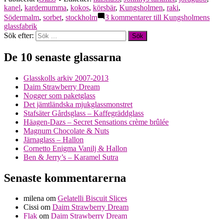
kanel
,
kardemumma
,
kokos
,
körsbär
,
Kungsholmen
,
raki
,
Södermalm
,
sorbet
,
stockholm
3 kommentarer
till Kungsholmens
glassfabrik
Sök efter:
De 10 senaste glassarna
Glasskolls arkiv 2007-2013
Daim Strawberry Dream
Nogger som paketglass
Det jämtländska mjukglassmonstret
Stafsäter Gårdsglass – Kaffegräddglass
Häagen-Dazs – Secret Sensations crème brûlée
Magnum Chocolate & Nuts
Järnaglass – Hallon
Cornetto Enigma Vanilj & Hallon
Ben & Jerry’s – Karamel Sutra
Senaste kommentarerna
milena
om
Gelatelli Biscuit Slices
Cissi
om
Daim Strawberry Dream
Flak
om
Daim Strawberry Dream