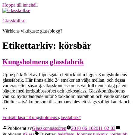
Hoppa till innehåll
Glasskoll.se
Världens viktigaste glassblogg?
Etikettarkiv:
körsbär
Kungsholmens glassfabrik
Uppe på krönet av Pipersgatan i Stockholm ligger Kungsholmens
glassfabrik. Här finns alltid 24 smaker att välja mellan, och dessa
varieras efter säsong. Glasskonnässörens val föll denna dag på en
bägare med jordgubbssorbet och kokosglass. Glasskonnässörens
vän kolhydratladdade inför Stockholm marathon och valde smaker
därefter – två kulor som tillsammans blev ett slags saftigt kanel- och
…
Fortsätt läsa
”Kungsholmens glassfabrik”
Publicerat av
Glasskonnässören
2010-06-10
2011-02-03
Publicerat i
Glass
Etiketter:
halsfluss
,
Johnnys turkmix
,
jordgubb
,