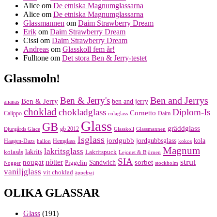
Alice
om
De etniska Magnumglassarna
Alice
om
De etniska Magnumglassarna
Glassmannen
om
Daim Strawberry Dream
Erik
om
Daim Strawberry Dream
Cissi
om
Daim Strawberry Dream
Andreas
om
Glasskoll fem år!
Fulltone
om
Det stora Ben & Jerry-testet
Glassmoln!
Ben and Jerrys
Ben & Jerry's
Ben & Jerry
ben and jerry
ananas
choklad
chokladglass
Diplom-Is
Cornetto
Calippo
Daim
colaglass
Glass
GB
gräddglass
gb 2012
Djurgårds Glace
Glasskoll
Glassmannen
Isglass
jordgubb
jordgubbsglass
kola
Haagen-Dazs
Hemglass
hallon
kokos
Magnum
lakritsglass
kolasås
lakrits
Lakritspuck
Lejonet & Björnen
SIA
strut
nougat
nötter
sorbet
Piggelin
Sandwich
Nogger
stockholm
vaniljglass
vit choklad
äppelpaj
OLIKA GLASSAR
Glass
(191)