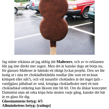
Jag måste erkänna att jag aldrig ätit
Maltesers
, och av tv-reklamen
blir jag inte direkt mer sugen. Men det är kanske dags att börja nu,
för glassen Malteser är faktiskt ett riktigt lyckat projekt.
Den ser lite
lustig ut i sina tre chokladbeklädda rundlar (lite som ett tecknat
köttspett eller nåt?), och väl innanför chokladen är det inget tjafs –
vaniljglass påhälsad av små, krispiga chokladkulor med ett tunt
chokladskal omkring kan liksom inte bli fel. Om du älskar konceptet
Daimstrut utan att orka köpa hela struten varje gång, kanske det här
är en glass för dig.
Glassmannens betyg: 4/5
Allmänhetens betyg: [ratings]