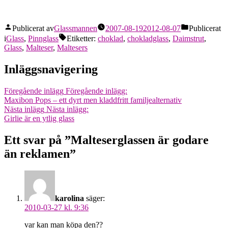
Publicerat av
Glassmannen
2007-08-19
2012-08-07
Publicerat
i
Glass
,
Pinnglass
Etiketter:
choklad
,
chokladglass
,
Daimstrut
,
Glass
,
Malteser
,
Maltesers
Inläggsnavigering
Föregående inlägg
Föregående inlägg:
Maxibon Pops – ett dyrt men kladdfritt familjealternativ
Nästa inlägg
Nästa inlägg:
Girlie är en ytlig glass
Ett svar på ”Malteserglassen är godare
än reklamen”
karolina
säger:
2010-03-27 kl. 9:36
var kan man köpa den??