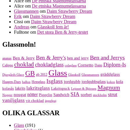
Alice
om
De etniska Magnumglassarna
Alice
om
De etniska Magnumglassarna
Glassmannen
om
Daim Strawberry Dream
Erik
om
Daim Strawberry Dream
Cissi
om
Daim Strawberry Dream
Andreas
om
Glasskoll fem år!
Fulltone
om
Det stora Ben & Jerry-testet
Glassmoln!
Ben and Jerrys
Ben & Jerry's
Ben & Jerry
ben and jerry
ananas
choklad
chokladglass
Diplom-Is
Cornetto
Calippo
Daim
colaglass
Glass
GB
gräddglass
gb 2012
Djurgårds Glace
Glasskoll
Glassmannen
Isglass
jordgubb
jordgubbsglass
kola
Haagen-Dazs
Hemglass
hallon
kokos
Magnum
lakritsglass
kolasås
lakrits
Lakritspuck
Lejonet & Björnen
SIA
strut
nougat
nötter
sorbet
Piggelin
Sandwich
Nogger
stockholm
vaniljglass
vit choklad
äppelpaj
OLIKA GLASSAR
Glass
(191)