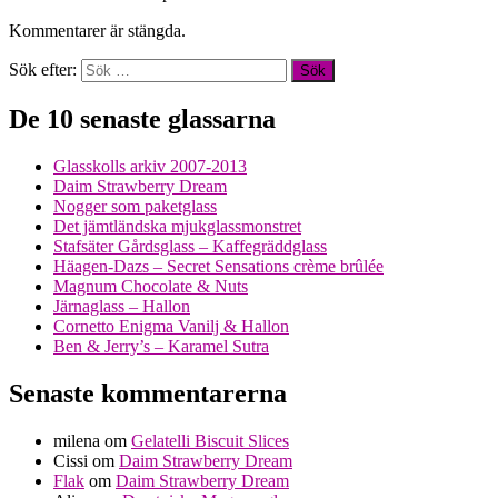
Kommentarer är stängda.
Sök efter:
De 10 senaste glassarna
Glasskolls arkiv 2007-2013
Daim Strawberry Dream
Nogger som paketglass
Det jämtländska mjukglassmonstret
Stafsäter Gårdsglass – Kaffegräddglass
Häagen-Dazs – Secret Sensations crème brûlée
Magnum Chocolate & Nuts
Järnaglass – Hallon
Cornetto Enigma Vanilj & Hallon
Ben & Jerry’s – Karamel Sutra
Senaste kommentarerna
milena
om
Gelatelli Biscuit Slices
Cissi
om
Daim Strawberry Dream
Flak
om
Daim Strawberry Dream