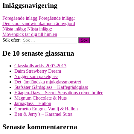
Inläggsnavigering
Föregående inlägg
Föregående inlägg:
Den stora sandwichkampen är avgjord
Nästa inlägg
Nästa inlägg:
Mövenpick tar dig till himlen
Sök efter:
De 10 senaste glassarna
Glasskolls arkiv 2007-2013
Daim Strawberry Dream
Nogger som paketglass
Det jämtländska mjukglassmonstret
Stafsäter Gårdsglass – Kaffegräddglass
Häagen-Dazs – Secret Sensations crème brûlée
Magnum Chocolate & Nuts
Järnaglass – Hallon
Cornetto Enigma Vanilj & Hallon
Ben & Jerry’s – Karamel Sutra
Senaste kommentarerna