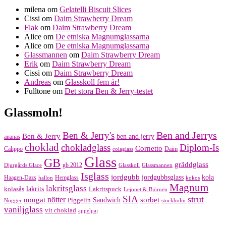
milena
om
Gelatelli Biscuit Slices
Cissi
om
Daim Strawberry Dream
Flak
om
Daim Strawberry Dream
Alice
om
De etniska Magnumglassarna
Alice
om
De etniska Magnumglassarna
Glassmannen
om
Daim Strawberry Dream
Erik
om
Daim Strawberry Dream
Cissi
om
Daim Strawberry Dream
Andreas
om
Glasskoll fem år!
Fulltone
om
Det stora Ben & Jerry-testet
Glassmoln!
Ben and Jerrys
Ben & Jerry's
Ben & Jerry
ben and jerry
ananas
choklad
chokladglass
Diplom-Is
Cornetto
Calippo
Daim
colaglass
Glass
GB
gräddglass
gb 2012
Djurgårds Glace
Glasskoll
Glassmannen
Isglass
jordgubb
jordgubbsglass
kola
Haagen-Dazs
Hemglass
hallon
kokos
Magnum
lakritsglass
kolasås
lakrits
Lakritspuck
Lejonet & Björnen
SIA
strut
nougat
nötter
sorbet
Piggelin
Sandwich
Nogger
stockholm
vaniljglass
vit choklad
äppelpaj