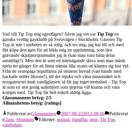
Vad vill Tip Top mig egentligen? Såvitt jag vet var
Tip Top
en
ganska svettig gayklubb på Sveavägen i Stockholm. Glassen Tip
Top är inte i närheten av så rolig, och tro mig, jag har till och med
fått köpa den igen för att bilda mig en uppfattning, som den
grävande skjutjärnsjournalist jag är (kan man vara båda delar
samtidigt?).
Men den är som en intetsägande skiva som man måste
spela tio gånger för att finna minsta lilla nyans att klamra sig fast vid.
Från de svampiga rispuffarna på strutens huvud (vad hände med
hackade nötter liksom?), till det mjuka och väna innanmätet och
nougatmyset inuti vaniljglassen så får jag inget motstånd – Tip Top
är som en stor gosig nallebjörn som tjejerna vill krama och vara
kompis med. Tip Top får helt enkelt aldrig ligga.
Glassmannens betyg: 2/5
Allmänhetens betyg: [ratings]
Publicerat av
Glassmannen
2007-09-23
2012-08-06
Publicerat
i
Glass
,
Strutglass
Etiketter:
nougat
,
rispuffar
,
strut
,
Tip Top
,
vaniljglass