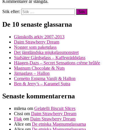
Kommentarer är stängda.
Sök efter:
De 10 senaste glassarna
Glasskolls arkiv 2007-2013
Daim Strawberry Dream
Nogger som paketglass
Det jämtländska mjukglassmonstret
Stafsäter Gårdsglass – Kaffegräddglass
Häagen-Dazs – Secret Sensations crème brûlée
Magnum Chocolate & Nuts
Järnaglass – Hallon
Cornetto Enigma Vanilj & Hallon
Ben & Jerry’s – Karamel Sutra
Senaste kommentarerna
milena
om
Gelatelli Biscuit Slices
Cissi
om
Daim Strawberry Dream
Flak
om
Daim Strawberry Dream
Alice
om
De etniska Magnumglassarna
Alice
om
De etniska Magnumglassarna