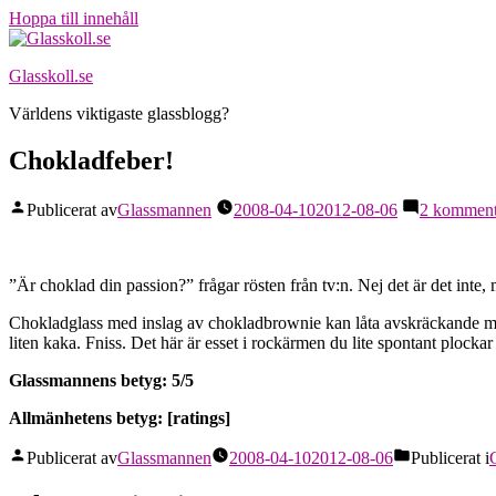
Hoppa till innehåll
Glasskoll.se
Världens viktigaste glassblogg?
Chokladfeber!
Publicerat av
Glassmannen
2008-04-10
2012-08-06
2 komment
”Är choklad din passion?” frågar rösten från tv:n. Nej det är det inte,
Chokladglass med inslag av chokladbrownie kan låta avskräckande mast
liten kaka. Fniss. Det här är esset i rockärmen du lite spontant plocka
Glassmannens betyg: 5/5
Allmänhetens betyg: [ratings]
Publicerat av
Glassmannen
2008-04-10
2012-08-06
Publicerat i