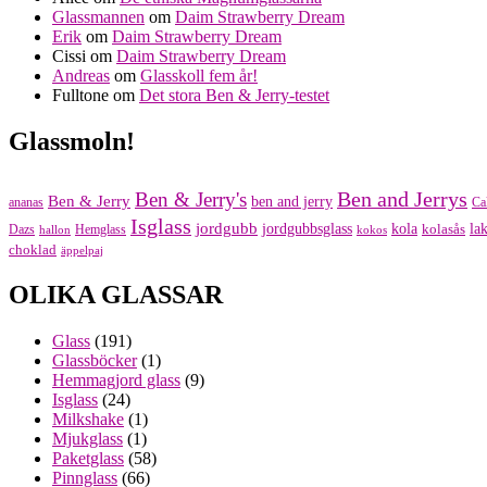
Glassmannen
om
Daim Strawberry Dream
Erik
om
Daim Strawberry Dream
Cissi
om
Daim Strawberry Dream
Andreas
om
Glasskoll fem år!
Fulltone
om
Det stora Ben & Jerry-testet
Glassmoln!
Ben and Jerrys
Ben & Jerry's
Ben & Jerry
ben and jerry
ananas
Ca
Isglass
jordgubb
jordgubbsglass
kola
kolasås
lak
Dazs
Hemglass
hallon
kokos
choklad
äppelpaj
OLIKA GLASSAR
Glass
(191)
Glassböcker
(1)
Hemmagjord glass
(9)
Isglass
(24)
Milkshake
(1)
Mjukglass
(1)
Paketglass
(58)
Pinnglass
(66)