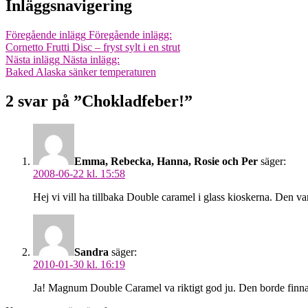
Inläggsnavigering
Föregående inlägg
Föregående inlägg:
Cornetto Frutti Disc – fryst sylt i en strut
Nästa inlägg
Nästa inlägg:
Baked Alaska sänker temperaturen
2 svar på ”Chokladfeber!”
Emma, Rebecka, Hanna, Rosie och Per
säger:
2008-06-22 kl. 15:58
Hej vi vill ha tillbaka Double caramel i glass kioskerna. Den
Sandra
säger:
2010-01-30 kl. 16:19
Ja! Magnum Double Caramel va riktigt god ju. Den borde finna