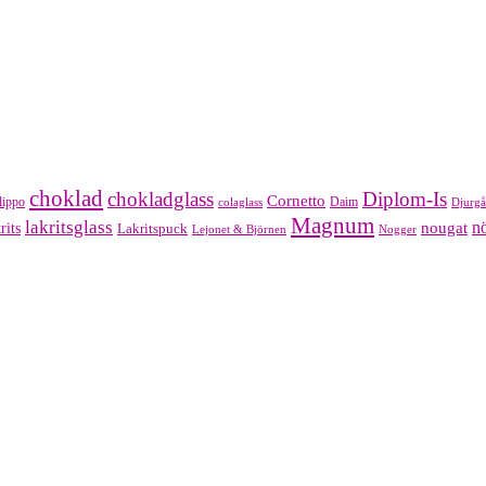
choklad
chokladglass
Diplom-Is
Cornetto
lippo
Daim
colaglass
Djurgå
Magnum
lakritsglass
nougat
nö
rits
Lakritspuck
Lejonet & Björnen
Nogger