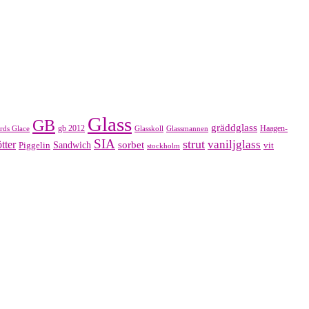
Glass
GB
gräddglass
gb 2012
Haagen-
rds Glace
Glasskoll
Glassmannen
SIA
strut
vaniljglass
tter
sorbet
Piggelin
Sandwich
vit
stockholm