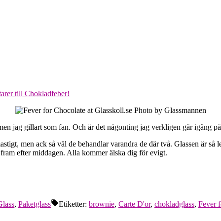
arer
till Chokladfeber!
 men jag gillart som fan. Och är det någonting jag verkligen går igång p
igt, men ack så väl de behandlar varandra de där två. Glassen är så len
r fram efter middagen. Alla kommer älska dig för evigt.
Glass
,
Paketglass
Etiketter:
brownie
,
Carte D'or
,
chokladglass
,
Fever 