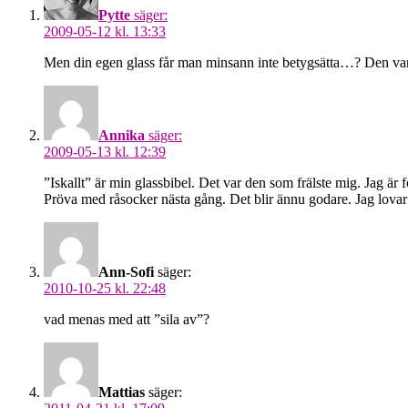
Pytte
säger:
2009-05-12 kl. 13:33
Men din egen glass får man minsann inte betygsätta…? Den var 
Annika
säger:
2009-05-13 kl. 12:39
”Iskallt” är min glassbibel. Det var den som frälste mig. Jag är 
Pröva med råsocker nästa gång. Det blir ännu godare. Jag lovar
Ann-Sofi
säger:
2010-10-25 kl. 22:48
vad menas med att ”sila av”?
Mattias
säger: