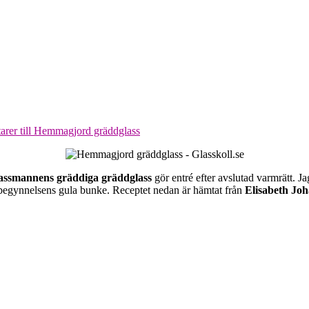
arer
till Hemmagjord gräddglass
assmannens gräddiga gräddglass
gör entré efter avslutad varmrätt. Jag
i begynnelsens gula bunke. Receptet nedan är hämtat från
Elisabeth Jo