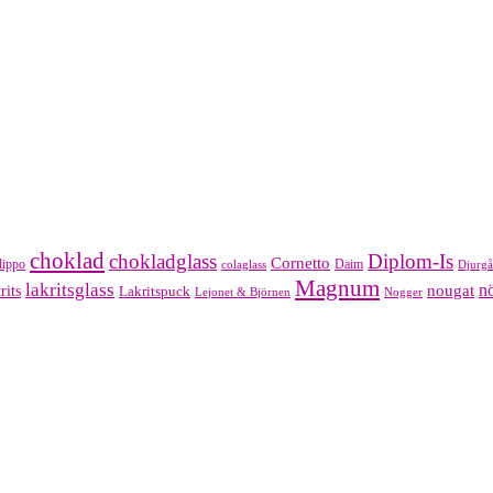
choklad
chokladglass
Diplom-Is
Cornetto
lippo
Daim
colaglass
Djurgå
Magnum
lakritsglass
nougat
nö
rits
Lakritspuck
Lejonet & Björnen
Nogger