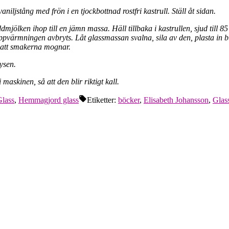
iljstång med frön i en tjockbottnad rostfri kastrull. Ställ åt sidan.
dmjölken ihop till en jämn massa. Häll tillbaka i kastrullen, sjud till 
 uppvärmningen avbryts. Låt glassmassan svalna, sila av den, plasta in bu
å att smakerna mognar.
rysen.
maskinen, så att den blir riktigt kall.
lass
,
Hemmagjord glass
Etiketter:
böcker
,
Elisabeth Johansson
,
Glas