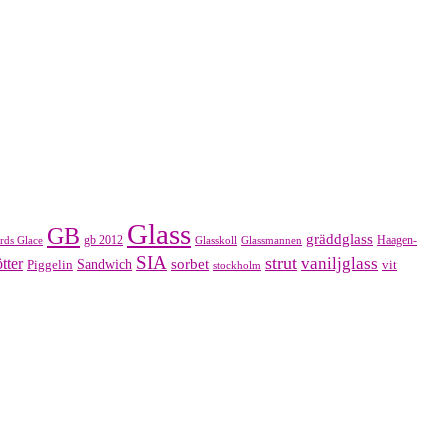
Glass
GB
gräddglass
gb 2012
Haagen-
rds Glace
Glasskoll
Glassmannen
SIA
strut
vaniljglass
tter
sorbet
Piggelin
Sandwich
vit
stockholm