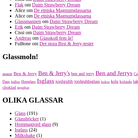
Flak
om
Daim Strawberry Dream
Alice
om
De etniska Magnumglassarna
Alice
om
De etniska Magnumglassarna
Glassmannen
om
Daim Strawberry Dream
Erik
om
Daim Strawberry Dream
Cissi
om
Daim Strawberry Dream
Andreas
om
Glasskoll fem år!
Fulltone
om
Det stora Ben & Jerry-testet
Glassmoln!
Ben and Jerrys
Ben & Jerry's
Ben & Jerry
ben and jerry
ananas
Ca
Isglass
jordgubb
jordgubbsglass
kola
kolasås
lak
Dazs
Hemglass
hallon
kokos
choklad
äppelpaj
OLIKA GLASSAR
Glass
(191)
Glassböcker
(1)
Hemmagjord glass
(9)
Isglass
(24)
Milkshake
(1)