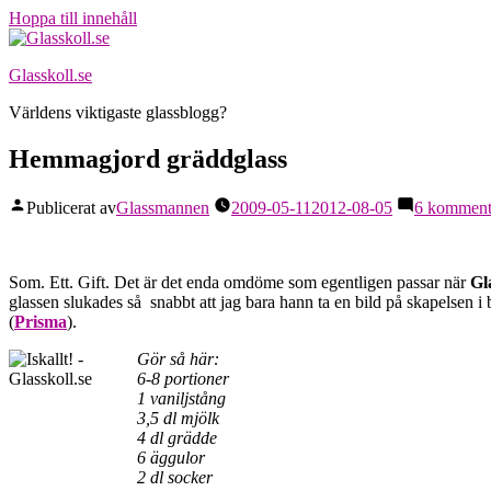
Hoppa till innehåll
Glasskoll.se
Världens viktigaste glassblogg?
Hemmagjord gräddglass
Publicerat av
Glassmannen
2009-05-11
2012-08-05
6 komment
Som. Ett. Gift. Det är det enda omdöme som egentligen passar när
Gl
glassen slukades så snabbt att jag bara hann ta en bild på skapelsen 
(
Prisma
).
Gör så här:
6-8 portioner
1 vaniljstång
3,5 dl mjölk
4 dl grädde
6 äggulor
2 dl socker