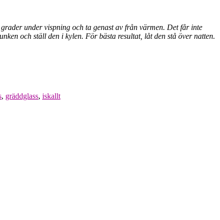
85 grader under vispning och ta genast av från värmen. Det får inte
nken och ställ den i kylen. För bästa resultat, låt den stå över natten.
s
,
gräddglass
,
iskallt