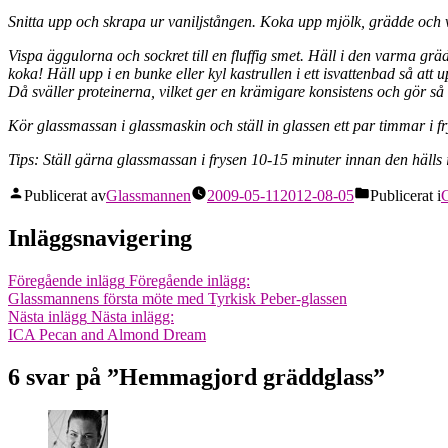
Snitta upp och skrapa ur vaniljstången. Koka upp mjölk, grädde och van
Vispa äggulorna och sockret till en fluffig smet. Häll i den varma gräd
koka! Häll upp i en bunke eller kyl kastrullen i ett isvattenbad så att
Då sväller proteinerna, vilket ger en krämigare konsistens och gör s
Kör glassmassan i glassmaskin och ställ in glassen ett par timmar i f
Tips: Ställ gärna glassmassan i frysen 10-15 minuter innan den hälls i 
Publicerat av
Glassmannen
2009-05-11
2012-08-05
Publicerat i
G
Inläggsnavigering
Föregående inlägg
Föregående inlägg:
Glassmannens första möte med Tyrkisk Peber-glassen
Nästa inlägg
Nästa inlägg:
ICA Pecan and Almond Dream
6 svar på ”Hemmagjord gräddglass”