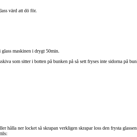
ass värd att dö för.
s i glass maskinen i drygt 50min.
skiva som sitter i botten på bunken på så sett fryses inte sidorna på 
ller hålla ner locket så skrapan verkligen skrapar loss den frysta glasse
ils: