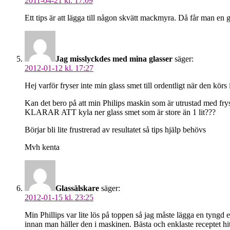
2011-04-21 kl. 17:09
Ett tips är att lägga till någon skvätt mackmyra. Då får man en gl
Jag misslyckdes med mina glasser
säger:
2012-01-12 kl. 17:27
Hej varför fryser inte min glass smet till ordentligt när den kör
Kan det bero på att min Philips maskin som är utrustad med frys
KLARAR ATT kyla ner glass smet som är store än 1 lit???
Börjar bli lite frustrerad av resultatet så tips hjälp behövs
Mvh kenta
Glassälskare
säger:
2012-01-15 kl. 23:25
Min Phillips var lite lös på toppen så jag måste lägga en tyngd e
innan man häller den i maskinen. Bästa och enklaste receptet hitt