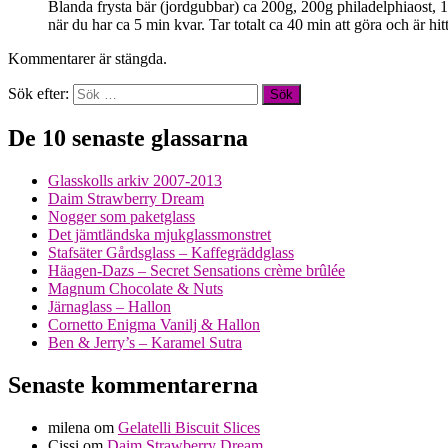
Blanda frysta bär (jordgubbar) ca 200g, 200g philadelphiaost, 1,
när du har ca 5 min kvar. Tar totalt ca 40 min att göra och är hitti
Kommentarer är stängda.
Sök efter:
De 10 senaste glassarna
Glasskolls arkiv 2007-2013
Daim Strawberry Dream
Nogger som paketglass
Det jämtländska mjukglassmonstret
Stafsäter Gårdsglass – Kaffegräddglass
Häagen-Dazs – Secret Sensations crème brûlée
Magnum Chocolate & Nuts
Järnaglass – Hallon
Cornetto Enigma Vanilj & Hallon
Ben & Jerry’s – Karamel Sutra
Senaste kommentarerna
milena
om
Gelatelli Biscuit Slices
Cissi
om
Daim Strawberry Dream