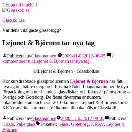
Hoppa till innehåll
Glasskoll.se
Världens viktigaste glassblogg?
Lejonet & Björnen tar nya tag
Publicerat av
Glassmannen
2009-11-03
2012-08-05
2
kommentarer
till Lejonet & Björnen tar nya tag
Konkursdrabbade glassproducenten
Lejonet & Björnen
har fått
nya ägare, bättre energi och fräscha kläder. I dagarna dimper de nya
förpackningarna ner i landets glassdiskar, och fokus är på ursprung –
Sverige och Göteborg. De flesta råvarorna är numera
lokalproducerade och i vår 2010 kommer Lejonet & Björnens första
KRAV-märkta sortiment. Välkomna tillbaka hälsar Glasskoll!
Publicerat av
Glassmannen
2009-11-03
2012-08-05
Publicerat
i
Glass
,
Paketglass
Etiketter:
Glass
,
Göteborg
,
KRAV
,
Lejonet &
Björnen