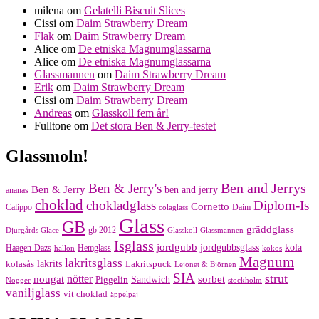
milena
om
Gelatelli Biscuit Slices
Cissi
om
Daim Strawberry Dream
Flak
om
Daim Strawberry Dream
Alice
om
De etniska Magnumglassarna
Alice
om
De etniska Magnumglassarna
Glassmannen
om
Daim Strawberry Dream
Erik
om
Daim Strawberry Dream
Cissi
om
Daim Strawberry Dream
Andreas
om
Glasskoll fem år!
Fulltone
om
Det stora Ben & Jerry-testet
Glassmoln!
Ben and Jerrys
Ben & Jerry's
Ben & Jerry
ben and jerry
ananas
choklad
chokladglass
Diplom-Is
Cornetto
Calippo
Daim
colaglass
Glass
GB
gräddglass
gb 2012
Djurgårds Glace
Glasskoll
Glassmannen
Isglass
jordgubb
jordgubbsglass
kola
Haagen-Dazs
Hemglass
hallon
kokos
Magnum
lakritsglass
kolasås
lakrits
Lakritspuck
Lejonet & Björnen
SIA
strut
nougat
nötter
sorbet
Piggelin
Sandwich
Nogger
stockholm
vaniljglass
vit choklad
äppelpaj