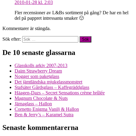
2010-01-28 kl. 2:03
Fler recensioner av L&Bs sortiment på gång? De har en hel
del på pappret intressanta smaker 🙂
Kommentarer är stängda.
Sök efter:
De 10 senaste glassarna
Glasskolls arkiv 2007-2013
Daim Strawberry Dream
Nogger som paketglass
Det jämtländska mjukglassmonstret
Stafsäter Gårdsglass – Kaffegräddglass
Häagen-Dazs – Secret Sensations crème brûlée
Magnum Chocolate & Nuts
Järnaglass – Hallon
Cornetto Enigma Vanilj & Hallon
Ben & Jerry’s – Karamel Sutra
Senaste kommentarerna