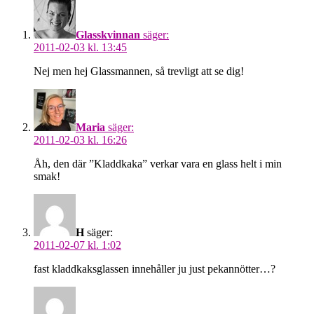
Glasskvinnan
säger:
2011-02-03 kl. 13:45
Nej men hej Glassmannen, så trevligt att se dig!
Maria
säger:
2011-02-03 kl. 16:26
Åh, den där ”Kladdkaka” verkar vara en glass helt i min
smak!
H
säger:
2011-02-07 kl. 1:02
fast kladdkaksglassen innehåller ju just pekannötter…?