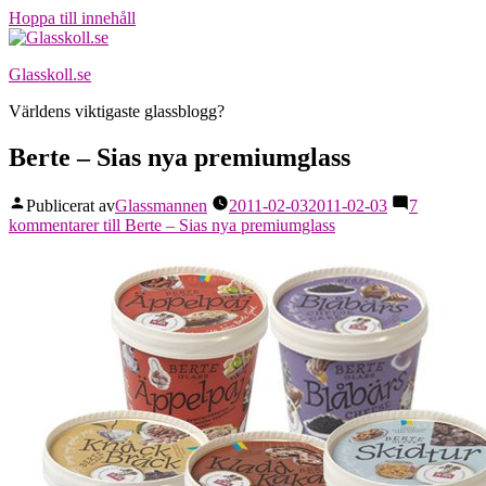
Hoppa till innehåll
Glasskoll.se
Världens viktigaste glassblogg?
Berte – Sias nya premiumglass
Publicerat av
Glassmannen
2011-02-03
2011-02-03
7
kommentarer
till Berte – Sias nya premiumglass