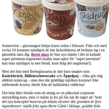
Jomenvisst – glassmagen börjar kurra redan i februari. Från och med
vecka 10 kommer nämligen de här läckerbitarna att befinna sig i en
glassdisk nära dig.
Berte glass
är Sias nya märke i det så kallade
super premium-segmentet (kallar man saker för "super premium"
kan man nämligen ta mer betalt, kom ihåg det ungdomar!).
Men det fina med Berteglassarna är inte bara smaker som
Knäckbräck
,
Blåbärscheesecake
och
Äppelpaj
– vilka gör mig
alldeles knäsvag – utan den där gräddiga mjölken kommer från
närbetande kossor, direkt från de halländska vidderna!
Det hela låter förstås som ett utslag av en påkostad corporate
storytelling-kurs, men vi måste ju tro på Sia när de säger att
"hela
det nya konceptet baseras på lokala råvaror där grunden är fyra
ingredienser: mjölk från egna Berte Gård i Slöinge, grädde från