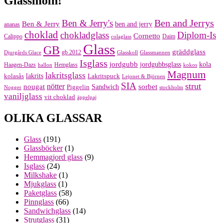
Glassmoln!
Ben and Jerrys
Ben & Jerry's
Ben & Jerry
ben and jerry
ananas
choklad
chokladglass
Diplom-Is
Cornetto
Calippo
Daim
colaglass
Glass
GB
gräddglass
gb 2012
Djurgårds Glace
Glasskoll
Glassmannen
Isglass
jordgubb
jordgubbsglass
kola
Haagen-Dazs
Hemglass
hallon
kokos
Magnum
lakritsglass
kolasås
lakrits
Lakritspuck
Lejonet & Björnen
SIA
strut
nougat
nötter
sorbet
Piggelin
Sandwich
Nogger
stockholm
vaniljglass
vit choklad
äppelpaj
OLIKA GLASSAR
Glass
(191)
Glassböcker
(1)
Hemmagjord glass
(9)
Isglass
(24)
Milkshake
(1)
Mjukglass
(1)
Paketglass
(58)
Pinnglass
(66)
Sandwichglass
(14)
Strutglass
(31)