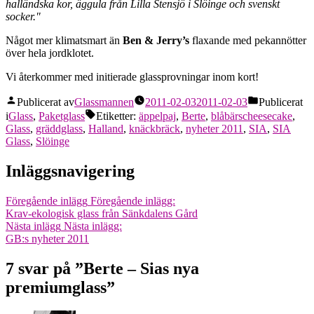
halländska kor, äggula från Lilla Stensjö i Slöinge och svenskt
socker."
Något mer klimatsmart än
Ben & Jerry’s
flaxande med pekannötter
över hela jordklotet.
Vi återkommer med initierade glassprovningar inom kort!
Publicerat av
Glassmannen
2011-02-03
2011-02-03
Publicerat
i
Glass
,
Paketglass
Etiketter:
äppelpaj
,
Berte
,
blåbärscheesecake
,
Glass
,
gräddglass
,
Halland
,
knäckbräck
,
nyheter 2011
,
SIA
,
SIA
Glass
,
Slöinge
Inläggsnavigering
Föregående inlägg
Föregående inlägg:
Krav-ekologisk glass från Sänkdalens Gård
Nästa inlägg
Nästa inlägg:
GB:s nyheter 2011
7 svar på ”Berte – Sias nya
premiumglass”