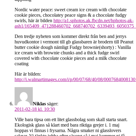
Nordic water peace: sweet cream ice cream with chocolate
cookie pieces, chocolatey peace signs & a chocolate fudgy
swirls, här är bilden
http://a1.sphotos.ak.fbcdn.net/hphotos-ak-
ash1/165409_471288460702_668740702_6339493_6050375_
Den tredje nyheten som kommer direkt från ben and jerrys
huvudkontor i vermont till gb glassbaren är brodern till Peanut
butter cookie dough nämligt Fudgy brownie(shorty) : Vanilla
ice cream with brownie chunks and a thick fudge swirl
covered with chocolate cookie pieces and a milk chocolate
coating
Här är bilden:
http://i.walmartimages.com/i/p/00/07/68/40/08/00076840081
Niklas
säger:
2011-02-18 kl. 10:30
Ville bara tipsa om ett litet glassbolag som skall starta snart.
Ekologisk glass så klart med bara riktiga grejer i. 1 maj
hoppas vi finnas i frysarna. Några smaker ni glasslovers
saknar. Vi tänkte jobba efter säsong så i maj kommer ni få