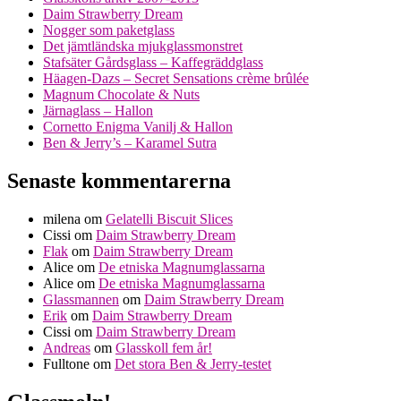
Daim Strawberry Dream
Nogger som paketglass
Det jämtländska mjukglassmonstret
Stafsäter Gårdsglass – Kaffegräddglass
Häagen-Dazs – Secret Sensations crème brûlée
Magnum Chocolate & Nuts
Järnaglass – Hallon
Cornetto Enigma Vanilj & Hallon
Ben & Jerry’s – Karamel Sutra
Senaste kommentarerna
milena
om
Gelatelli Biscuit Slices
Cissi
om
Daim Strawberry Dream
Flak
om
Daim Strawberry Dream
Alice
om
De etniska Magnumglassarna
Alice
om
De etniska Magnumglassarna
Glassmannen
om
Daim Strawberry Dream
Erik
om
Daim Strawberry Dream
Cissi
om
Daim Strawberry Dream
Andreas
om
Glasskoll fem år!
Fulltone
om
Det stora Ben & Jerry-testet