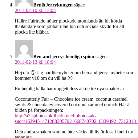
Ben&Jerrykungen
säger:
2011-02-10 kl. 13:04
Hällre Fairtrade nötter plockade utomlands än hit körda
thailändare som jobbar utan lön och sociala skydd för att
plocka lite blåbär.
Ben and jerrys hemliga spion
säger:
2011-02-13 kl. 18:04
Hej där 🙂 Jag har lite nyheter om ben and jerrys nyheter som
kommer v10 om du vill ha 🙂
En hemlig källa har uppgett dess att de tre nya smaker är
Coconutterly Fair – Chocolate ice cream, coconut caramel
swirls & chocolatey covered coconut caramel crunch Här är
bilden på förpackningen:
http://a7.sphotos.ak.fbcdn.net/hphotos-ak-
snc4/163945_471288305702_668740702_6339492_7312818_
Den andra smaken som nu åter väcks till liv är fossil fuel i ny
tappning