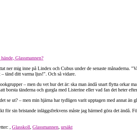
d hände, Glassmannen?
tat ner mig inne på Lindex och Cubus under de senaste månaderna. "Va
 tänd ditt varma ljus!". Och så vidare.
bookgrupper – men du vet hur det är: ska man ändå snart flytta orkar man
t borsta tänderna och gurgla med Listerine eller vad fan det heter efter
e det se ut? – men min hjärna har tydligen varit upptagen med annat än g
t för sin bristande inläggsfrekvens måste jag härmed göra det ändå. För
etter:
,
Glasskoll
,
Glassmannen
,
ursäkt