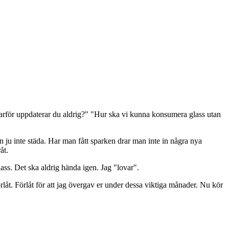
rför uppdaterar du aldrig?" "Hur ska vi kunna konsumera glass utan
 ju inte städa. Har man fått sparken drar man inte in några nya
åt.
lass. Det ska aldrig hända igen. Jag "lovar".
låt. Förlåt för att jag övergav er under dessa viktiga månader. Nu kör