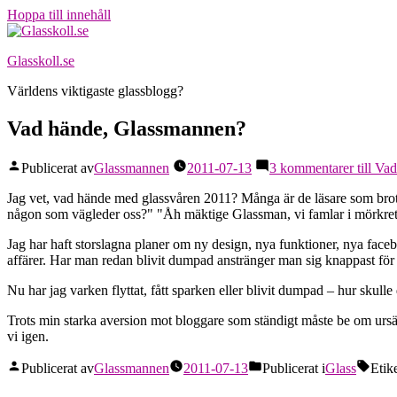
Hoppa till innehåll
Glasskoll.se
Världens viktigaste glassblogg?
Vad hände, Glassmannen?
Publicerat av
Glassmannen
2011-07-13
3 kommentarer
till Va
Jag vet, vad hände med glassvåren 2011? Många är de läsare som brot
någon som vägleder oss?" "Åh mäktige Glassman, vi famlar i mörkret –
Jag har haft storslagna planer om ny design, nya funktioner, nya face
affärer. Har man redan blivit dumpad anstränger man sig knappast för at
Nu har jag varken flyttat, fått sparken eller blivit dumpad – hur skull
Trots min starka aversion mot bloggare som ständigt måste be om ursäk
vi igen.
Publicerat av
Glassmannen
2011-07-13
Publicerat i
Glass
Etik