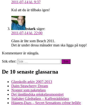
2011-07-14 kl. 9:37
Kul att du är tillbaks igen!
bstark
säger:
2011-07-14 kl. 22:00
Glass är lite som Beach 2011.
Det är under dessa månader man ska ligga på topp!
Kommentarer är stängda.
Sök efter:
De 10 senaste glassarna
Glasskolls arkiv 2007-2013
Daim Strawberry Dream
Nogger som paketglass
Det jämtländska mjukglassmonstret
Stafsäter Gårdsglass – Kaffegräddglass
Häagen-Dazs – Secret Sensations crème brûlée