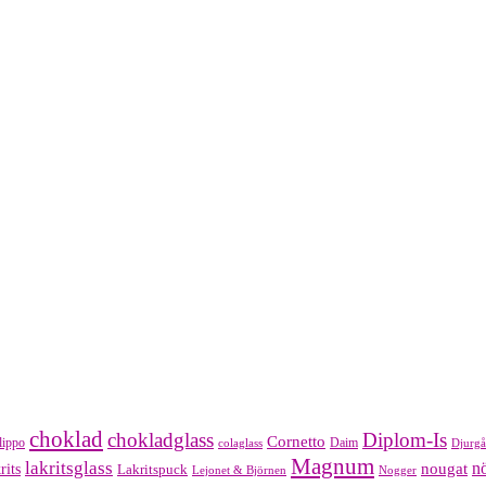
choklad
chokladglass
Diplom-Is
Cornetto
lippo
Daim
colaglass
Djurgå
Magnum
lakritsglass
nougat
nö
rits
Lakritspuck
Lejonet & Björnen
Nogger