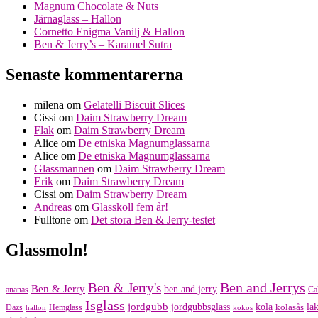
Magnum Chocolate & Nuts
Järnaglass – Hallon
Cornetto Enigma Vanilj & Hallon
Ben & Jerry’s – Karamel Sutra
Senaste kommentarerna
milena
om
Gelatelli Biscuit Slices
Cissi
om
Daim Strawberry Dream
Flak
om
Daim Strawberry Dream
Alice
om
De etniska Magnumglassarna
Alice
om
De etniska Magnumglassarna
Glassmannen
om
Daim Strawberry Dream
Erik
om
Daim Strawberry Dream
Cissi
om
Daim Strawberry Dream
Andreas
om
Glasskoll fem år!
Fulltone
om
Det stora Ben & Jerry-testet
Glassmoln!
Ben and Jerrys
Ben & Jerry's
Ben & Jerry
ben and jerry
ananas
Ca
Isglass
jordgubb
jordgubbsglass
kola
kolasås
lak
Dazs
Hemglass
hallon
kokos