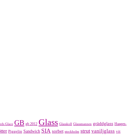
Glass
GB
gräddglass
gb 2012
Haagen-
rds Glace
Glasskoll
Glassmannen
SIA
strut
vaniljglass
tter
sorbet
Piggelin
Sandwich
vit
stockholm