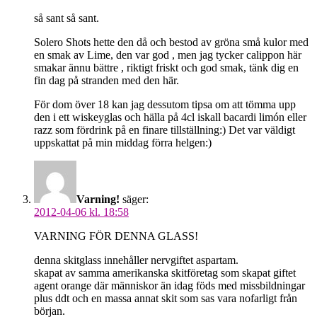
så sant så sant.
Solero Shots hette den då och bestod av gröna små kulor med
en smak av Lime, den var god , men jag tycker calippon här
smakar ännu bättre , riktigt friskt och god smak, tänk dig en
fin dag på stranden med den här.
För dom över 18 kan jag dessutom tipsa om att tömma upp
den i ett wiskeyglas och hälla på 4cl iskall bacardi limón eller
razz som fördrink på en finare tillställning:) Det var väldigt
uppskattat på min middag förra helgen:)
Varning!
säger:
2012-04-06 kl. 18:58
VARNING FÖR DENNA GLASS!
denna skitglass innehåller nervgiftet aspartam.
skapat av samma amerikanska skitföretag som skapat giftet
agent orange där människor än idag föds med missbildningar
plus ddt och en massa annat skit som sas vara nofarligt från
början.