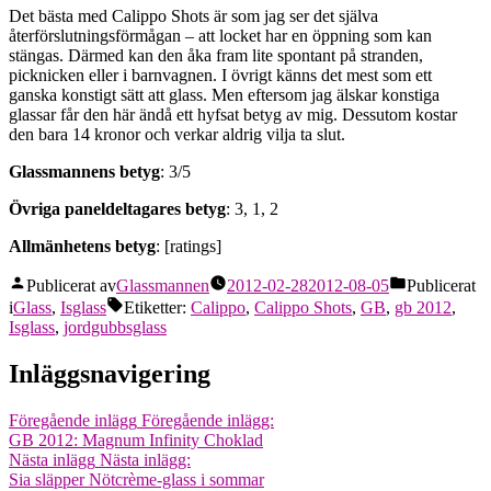
Det bästa med Calippo Shots är som jag ser det själva
återförslutningsförmågan – att locket har en öppning som kan
stängas. Därmed kan den åka fram lite spontant på stranden,
picknicken eller i barnvagnen. I övrigt känns det mest som ett
ganska konstigt sätt att glass. Men eftersom jag älskar konstiga
glassar får den här ändå ett hyfsat betyg av mig. Dessutom kostar
den bara 14 kronor och verkar aldrig vilja ta slut.
Glassmannens betyg
: 3/5
Övriga paneldeltagares betyg
: 3, 1, 2
Allmänhetens betyg
: [ratings]
Publicerat av
Glassmannen
2012-02-28
2012-08-05
Publicerat
i
Glass
,
Isglass
Etiketter:
Calippo
,
Calippo Shots
,
GB
,
gb 2012
,
Isglass
,
jordgubbsglass
Inläggsnavigering
Föregående inlägg
Föregående inlägg:
GB 2012: Magnum Infinity Choklad
Nästa inlägg
Nästa inlägg:
Sia släpper Nötcrème-glass i sommar