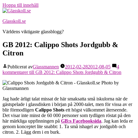
Hoppa till innehåll
Glasskoll.se
Världens viktigaste glassblogg?
GB 2012: Calippo Shots Jordgubb &
Citron
Publicerat av
Glassmannen
2012-02-28
2012-08-05
4
kommentarer
till GB 2012: Calippo Shots Jordgubb & Citron
Jag hade ärligt talat missat de här smaksatta små iskulorna när de
gästspelade i glassdisken i början på 2000-talet, men för vissa av er
blir förmodligen
Calippo Shots
ett högst välkommet återseende.
Det visar inte minst de 60 000 personer som tydligen röstat på den
här märkliga uppfinningen på
GB:s Facebooksida
. Jag kan leda er
genom konceptet lite snabbt: 1. Ta små ishagel av jordgubb och
citron. 2. Lägg dem i en burk.