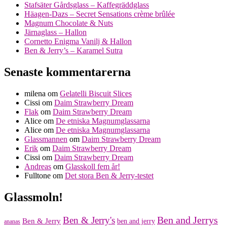
Stafsäter Gårdsglass – Kaffegräddglass
Häagen-Dazs – Secret Sensations crème brûlée
Magnum Chocolate & Nuts
Järnaglass – Hallon
Cornetto Enigma Vanilj & Hallon
Ben & Jerry’s – Karamel Sutra
Senaste kommentarerna
milena
om
Gelatelli Biscuit Slices
Cissi
om
Daim Strawberry Dream
Flak
om
Daim Strawberry Dream
Alice
om
De etniska Magnumglassarna
Alice
om
De etniska Magnumglassarna
Glassmannen
om
Daim Strawberry Dream
Erik
om
Daim Strawberry Dream
Cissi
om
Daim Strawberry Dream
Andreas
om
Glasskoll fem år!
Fulltone
om
Det stora Ben & Jerry-testet
Glassmoln!
Ben and Jerrys
Ben & Jerry's
Ben & Jerry
ben and jerry
ananas