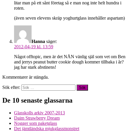
litar man på ett sånt företag så e man nog inte helt hundra i
roten.
(även seven elevens skräp yoghurtglass innehåller aspartam)
Hanna
säger:
2012-04-19 kl. 13:59
Något offtopic, men är det NÅN vänlig själ som vet om Ben
and jerrys peanut butter cookie dough kommer tillbaka i år?
jag har stark abstinens!
Kommentarer är stängda.
Sök efter:
De 10 senaste glassarna
Glasskolls arkiv 2007-2013
Daim Strawberry Dream
Nogger som paketglass
Det jämtländska mjukglassmonstret