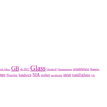
Glass
GB
gräddglass
gb 2012
Haagen-
rds Glace
Glasskoll
Glassmannen
SIA
strut
vaniljglass
tter
sorbet
Piggelin
Sandwich
vit
stockholm