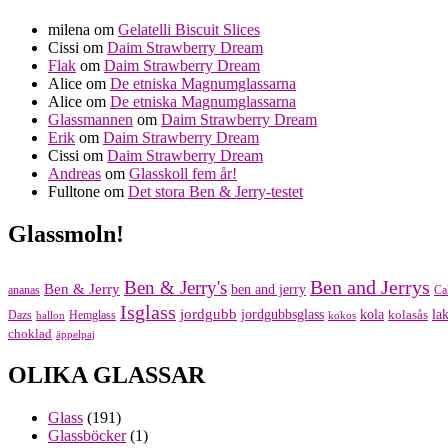
milena
om
Gelatelli Biscuit Slices
Cissi
om
Daim Strawberry Dream
Flak
om
Daim Strawberry Dream
Alice
om
De etniska Magnumglassarna
Alice
om
De etniska Magnumglassarna
Glassmannen
om
Daim Strawberry Dream
Erik
om
Daim Strawberry Dream
Cissi
om
Daim Strawberry Dream
Andreas
om
Glasskoll fem år!
Fulltone
om
Det stora Ben & Jerry-testet
Glassmoln!
Ben and Jerrys
Ben & Jerry's
Ben & Jerry
ben and jerry
ananas
Ca
Isglass
jordgubb
jordgubbsglass
kola
kolasås
lak
Dazs
Hemglass
hallon
kokos
choklad
äppelpaj
OLIKA GLASSAR
Glass
(191)
Glassböcker
(1)