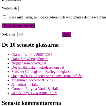
Webbplats
Spara mitt namn, min e-postadress och webbplats i denna webbläsa
Sök efter:
De 10 senaste glassarna
Glasskolls arkiv 2007-2013
Daim Strawberry Dream
Nogger som paketglass
Det jämtländska mjukglassmonstret
Stafsäter Gårdsglass – Kaffegräddglass
Häagen-Dazs – Secret Sensations crème brûlée
Magnum Chocolate & Nuts
Järnaglass – Hallon
Cornetto Enigma Vanilj & Hallon
Ben & Jerry’s – Karamel Sutra
Senaste kommentarerna