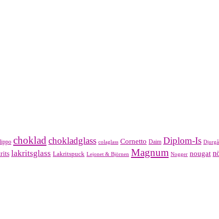
choklad
chokladglass
Diplom-Is
Cornetto
lippo
Daim
colaglass
Djurgå
Magnum
lakritsglass
nougat
nö
rits
Lakritspuck
Lejonet & Björnen
Nogger