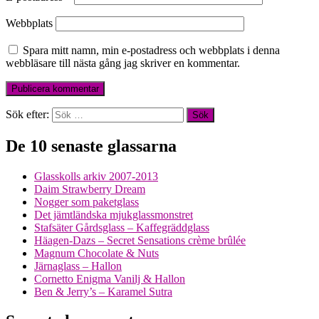
Webbplats
Spara mitt namn, min e-postadress och webbplats i denna
webbläsare till nästa gång jag skriver en kommentar.
Sök efter:
De 10 senaste glassarna
Glasskolls arkiv 2007-2013
Daim Strawberry Dream
Nogger som paketglass
Det jämtländska mjukglassmonstret
Stafsäter Gårdsglass – Kaffegräddglass
Häagen-Dazs – Secret Sensations crème brûlée
Magnum Chocolate & Nuts
Järnaglass – Hallon
Cornetto Enigma Vanilj & Hallon
Ben & Jerry’s – Karamel Sutra