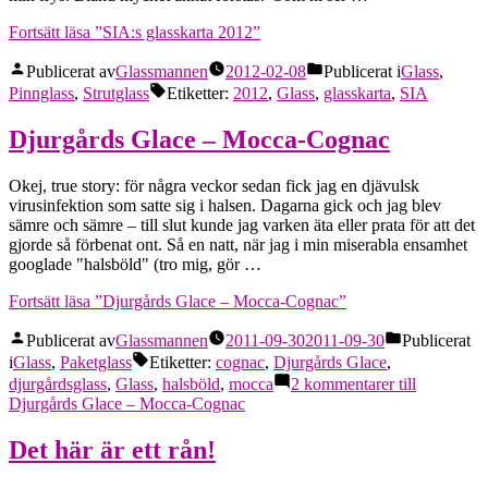
Fortsätt läsa
”SIA:s glasskarta 2012”
Publicerat av
Glassmannen
2012-02-08
Publicerat i
Glass
,
Pinnglass
,
Strutglass
Etiketter:
2012
,
Glass
,
glasskarta
,
SIA
Djurgårds Glace – Mocca-Cognac
Okej, true story: för några veckor sedan fick jag en djävulsk
virusinfektion som satte sig i halsen. Dagarna gick och jag blev
sämre och sämre – till slut kunde jag varken äta eller prata för att det
gjorde så förbenat ont. Så en natt, när jag i min miserabla ensamhet
googlade "halsböld" (tro mig, gör …
Fortsätt läsa
”Djurgårds Glace – Mocca-Cognac”
Publicerat av
Glassmannen
2011-09-30
2011-09-30
Publicerat
i
Glass
,
Paketglass
Etiketter:
cognac
,
Djurgårds Glace
,
djurgårdsglass
,
Glass
,
halsböld
,
mocca
2 kommentarer
till
Djurgårds Glace – Mocca-Cognac
Det här är ett rån!