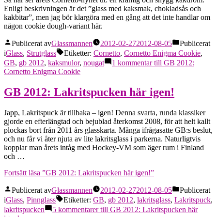
Enligt beskrivningen är det ”glass med kaksmak, chokladsås och
kakbitar”, men jag bör klargöra med en gång att det inte handlar om
någon cookie dough-variant här.
Publicerat av
Glassmannen
2012-02-27
2012-08-05
Publicerat
i
Glass
,
Strutglass
Etiketter:
Cornetto
,
Cornetto Enigma Cookie
,
GB
,
gb 2012
,
kaksmulor
,
nougat
1 kommentar
till GB 2012:
Cornetto Enigma Cookie
GB 2012: Lakritspucken här igen!
Japp, Lakritspuck är tillbaka – igen! Denna svarta, runda klassiker
gjorde en efterlängtad och bejublad återkomst 2008, för att helt kallt
plockas bort från 2011 års glasskarta. Många ifrågasatte GB:s beslut,
och nu får vi åter njuta av lite lakritsglass i parkerna. Naturligtvis
kopplar man årets intåg med Hockey-VM som äger rum i Finland
och …
Fortsätt läsa
”GB 2012: Lakritspucken här igen!”
Publicerat av
Glassmannen
2012-02-27
2012-08-05
Publicerat
i
Glass
,
Pinnglass
Etiketter:
GB
,
gb 2012
,
lakritsglass
,
Lakritspuck
,
lakritspucken
5 kommentarer
till GB 2012: Lakritspucken här