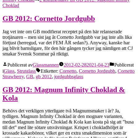
Choklad
GB 2012: Cornetto Jordgubb
Jag vet inte om GB modifierat receptet på den här relanserade
trotjänaren – men sist jag åt Cornetto Jordgubb var jag inte alls lika
förtjust (herregud, var det FEM ÅR sedan?). Anyway, kanske har
jag blivit barnsligare, för den här gången tycker jag nämligen att CJ
smakar Svensk Sommar på riktigt.
Publicerat av
Glassmannen
2012-02-28
2021-04-23
Publicerat
i
Glass
,
Strutglass
Etiketter:
Cornetto
,
Cornetto Jordgubb
,
Cornetto
Strawberry
,
GB
,
gb 2012
,
jordgubbsglass
GB 2012: Magnum Infinity Choklad &
Kola
Behövs det verkligen ytterligare två Magnumsmaker i år? Ja,
tydligen. Magnum Infinity Choklad är den mognare varianten,
medan Magnum Infinity Choklad & Kola kan kosta på sig att ”busa
till det” med lite sötare utsvävningar. Krispet i chokladhöljet är
krossade kakaobönor, vilket ger en extra smakdimension som är