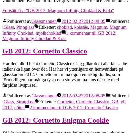
välkommen. Kakaon är för övrigt Rainforest Alliance-certifierad …
Fortsätt läsa
”GB 2012: Magnum Infinity Choklad & Kola”
Publicerat av
Glassmannen
2012-02-27
2012-08-05
Publicerat
i
Glass
,
Pinnglass
Etiketter:
choklad
,
kolasås
,
Magnum
,
Magnum
Infinity Choklad
,
mjölkchoklad
1 kommentar
till GB 2012:
Magnum Infinity Choklad & Kola
GB 2012: Cornetto Classico
Har den alltid hetat Cornetto Classico? Jag gillar det i alla fall – lite
italienska ligan över det. Här har vi ytterligare en hemvändare på
glasskartan 2012. Cornetto är i mina ögon en riktig doldis, som
förmodligen har många tysta och strävsamma fans där ute med
färglösa livspussel.
Publicerat av
Glassmannen
2012-02-27
2012-08-05
Publicerat
i
Glass
,
Strutglass
Etiketter:
Cornetto
,
Cornetto Classico
,
GB
,
gb
2012
,
nötter
2 kommentarer
till GB 2012: Cornetto Classico
GB 2012: Cornetto Enigma Cookie
Så här ser årets Cornetto-nyhet ut: en krämig och snygg kakdröm.