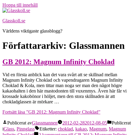
Hoppa till innehåll
Glasskoll.se
Världens viktigaste glassblogg?
Författararkiv:
Glassmannen
GB 2012: Magnum Infinity Choklad
Vid en första anblick kan det vara svårt att se skillnad mellan
Magnum Infinity Choklad och vapendragaren Magnum Infinity
Choklad & Kola, men tittar man noga ser man den något högre
kakaohalten i den här mastodonten till vuxenmys. Även här får vi
krossade kakobönor i höljet, men den stora skillnaden är att
chokladglassen är mörkare …
Fortsätt läsa
”GB 2012: Magnum Infinity Choklad”
Publicerat av
Glassmannen
2012-02-28
2012-08-05
Publicerat
i
Glass
,
Pinnglass
Etiketter:
choklad
,
kakao
,
Magnum
,
Magnum
Infinity Choklad
2 kommentarer
till GB 2012: Magnum Infinity