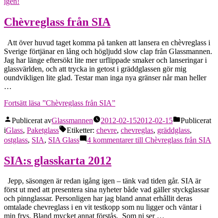
igen!
Chèvreglass från SIA
Att över huvud taget komma på tanken att lansera en chèvreglass i
Sverige förtjänar en lång och högljudd slow clap från Glassmannen.
Jag har länge eftersökt lite mer urflippade smaker och lanseringar i
glassvärlden, och att trycka in getost i gräddglassen gör mig
oundvikligen lite glad. Testar man inga nya gränser når man heller
…
Fortsätt läsa
”Chèvreglass från SIA”
Publicerat av
Glassmannen
2012-02-15
2012-02-15
Publicerat
i
Glass
,
Paketglass
Etiketter:
chevre
,
chevreglas
,
gräddglass
,
ostglass
,
SIA
,
SIA Glass
4 kommentarer
till Chèvreglass från SIA
SIA:s glasskarta 2012
Jepp, säsongen är redan igång igen – tänk vad tiden går. SIA är
först ut med att presentera sina nyheter både vad gäller styckglassar
och pinnglassar. Personligen har jag bland annat erhållit deras
omtalade chevreglass i en vit testkopp som nu ligger och väntar i
min frys. Bland mycket annat förstås. Som ni ser …