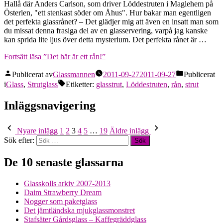
Hallå där Anders Carlson, som driver Löddestruten i Maglehem på
Österlen, "ett stenkast söder om Åhus". Hur bakar man egentligen
det perfekta glassrånet? – Det glädjer mig att även en insatt man som
du missat denna frasiga del av en glasservering, varpå jag kanske
kan sprida lite ljus över detta mysterium. Det perfekta rånet är …
Fortsätt läsa
”Det här är ett rån!”
Publicerat av
Glassmannen
2011-09-27
2011-09-27
Publicerat
i
Glass
,
Strutglass
Etiketter:
glasstrut
,
Löddestruten
,
rån
,
strut
Inläggsnavigering
Nyare inlägg
1
2
3
4
5
…
19
Äldre inlägg
Sök efter:
De 10 senaste glassarna
Glasskolls arkiv 2007-2013
Daim Strawberry Dream
Nogger som paketglass
Det jämtländska mjukglassmonstret
Stafsäter Gårdsglass – Kaffegräddglass