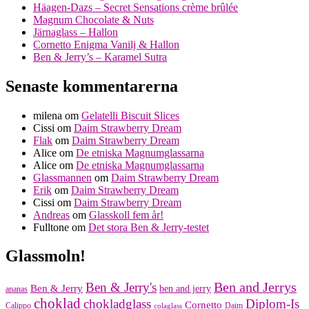
Häagen-Dazs – Secret Sensations crème brûlée
Magnum Chocolate & Nuts
Järnaglass – Hallon
Cornetto Enigma Vanilj & Hallon
Ben & Jerry’s – Karamel Sutra
Senaste kommentarerna
milena
om
Gelatelli Biscuit Slices
Cissi
om
Daim Strawberry Dream
Flak
om
Daim Strawberry Dream
Alice
om
De etniska Magnumglassarna
Alice
om
De etniska Magnumglassarna
Glassmannen
om
Daim Strawberry Dream
Erik
om
Daim Strawberry Dream
Cissi
om
Daim Strawberry Dream
Andreas
om
Glasskoll fem år!
Fulltone
om
Det stora Ben & Jerry-testet
Glassmoln!
Ben and Jerrys
Ben & Jerry's
Ben & Jerry
ben and jerry
ananas
choklad
chokladglass
Diplom-Is
Cornetto
Calippo
Daim
colaglass