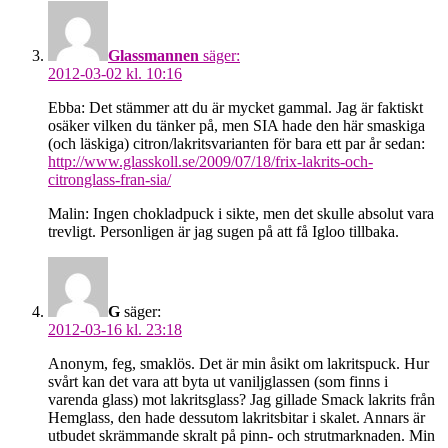
Glassmannen
säger:
2012-03-02 kl. 10:16
Ebba: Det stämmer att du är mycket gammal. Jag är faktiskt
osäker vilken du tänker på, men SIA hade den här smaskiga
(och läskiga) citron/lakritsvarianten för bara ett par år sedan:
http://www.glasskoll.se/2009/07/18/frix-lakrits-och-
citronglass-fran-sia/
Malin: Ingen chokladpuck i sikte, men det skulle absolut vara
trevligt. Personligen är jag sugen på att få Igloo tillbaka.
G
säger:
2012-03-16 kl. 23:18
Anonym, feg, smaklös. Det är min åsikt om lakritspuck. Hur
svårt kan det vara att byta ut vaniljglassen (som finns i
varenda glass) mot lakritsglass? Jag gillade Smack lakrits från
Hemglass, den hade dessutom lakritsbitar i skalet. Annars är
utbudet skrämmande skralt på pinn- och strutmarknaden. Min