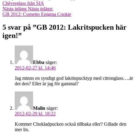
Chèvreglass från SIA
Nästa inlägg
Nästa inlägg:
GB 2012: Cornetto Enigma Cookie
5 svar på ”GB 2012: Lakritspucken här
igen!”
Ebba
säger:
2012-02-27 kl. 14:46
Jag minns en syndigt god lakritspucktyp med citronglass….är
det den? Eller är jag för gammal?
Malin
säger:
2012-02-29 kl. 18:22
Kommer Chokladpucken också tillbaka eller? Gillade den
mer lix.