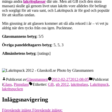
många andra
lakritsglassar
där ute. Men att GB (och den stora
massan) skulle gå genom livet utan lakrits vore alldeles för befängt
och sorgligt för att vara sant, och Lakritspuck är för god och populär
för att skuffas undan.
Min gissning är att glassen kommer att slå alla rekord i år – vi vet ju
aldrig när den rycks från oss igen. Pucktease.
Glassmannens betyg
: 5/5
Övriga paneldeltagares betyg
: 5, 5, 3
Allmänhetens betyg
: [ratings]
Publicerat av
Glassmannen
2012-02-27
2012-08-05
Publicerat
i
Glass
,
Pinnglass
Etiketter:
GB
,
gb 2012
,
lakritsglass
,
Lakritspuck
,
lakritspucken
Inläggsnavigering
Föregående inlägg
Föregående inlägg: