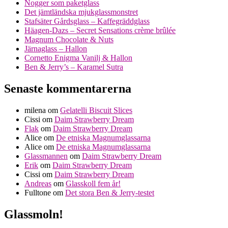
Nogger som paketglass
Det jämtländska mjukglassmonstret
Stafsäter Gårdsglass – Kaffegräddglass
Häagen-Dazs – Secret Sensations crème brûlée
Magnum Chocolate & Nuts
Järnaglass – Hallon
Cornetto Enigma Vanilj & Hallon
Ben & Jerry’s – Karamel Sutra
Senaste kommentarerna
milena
om
Gelatelli Biscuit Slices
Cissi
om
Daim Strawberry Dream
Flak
om
Daim Strawberry Dream
Alice
om
De etniska Magnumglassarna
Alice
om
De etniska Magnumglassarna
Glassmannen
om
Daim Strawberry Dream
Erik
om
Daim Strawberry Dream
Cissi
om
Daim Strawberry Dream
Andreas
om
Glasskoll fem år!
Fulltone
om
Det stora Ben & Jerry-testet
Glassmoln!