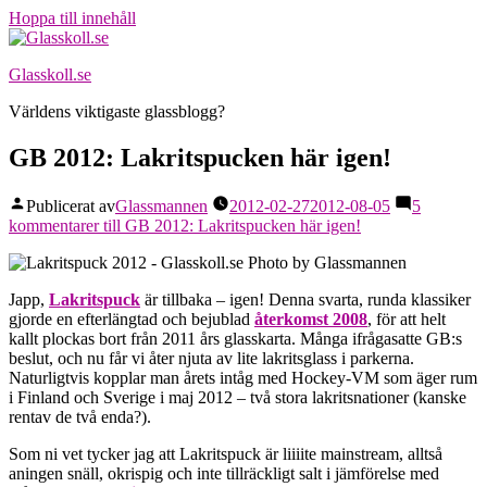
Hoppa till innehåll
Glasskoll.se
Världens viktigaste glassblogg?
GB 2012: Lakritspucken här igen!
Publicerat av
Glassmannen
2012-02-27
2012-08-05
5
kommentarer
till GB 2012: Lakritspucken här igen!
Japp,
Lakritspuck
är tillbaka – igen! Denna svarta, runda klassiker
gjorde en efterlängtad och bejublad
återkomst 2008
, för att helt
kallt plockas bort från 2011 års glasskarta. Många ifrågasatte GB:s
beslut, och nu får vi åter njuta av lite lakritsglass i parkerna.
Naturligtvis kopplar man årets intåg med Hockey-VM som äger rum
i Finland och Sverige i maj 2012 – två stora lakritsnationer (kanske
rentav de två enda?).
Som ni vet tycker jag att Lakritspuck är liiiite mainstream, alltså
aningen snäll, okrispig och inte tillräckligt salt i jämförelse med