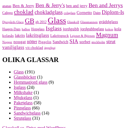
Ben and Jerrys
Ben & Jerry's
Ben & Jerry
ben and jerry
ananas
choklad
chokladglass
Diplom-Is
Cornetto
Calippo
Daim
colaglass
Glass
GB
gräddglass
gb 2012
Djurgårds Glace
Glasskoll
Glassmannen
Isglass
jordgubb
jordgubbsglass
kola
Haagen-Dazs
Hemglass
hallon
kokos
Magnum
lakritsglass
kolasås
lakrits
Lakritspuck
Lejonet & Björnen
SIA
strut
nougat
nötter
sorbet
Piggelin
Sandwich
Nogger
stockholm
vaniljglass
vit choklad
äppelpaj
OLIKA GLASSAR
Glass
(191)
Glassböcker
(1)
Hemmagjord glass
(9)
Isglass
(24)
Milkshake
(1)
Mjukglass
(1)
Paketglass
(58)
Pinnglass
(66)
Sandwichglass
(14)
Strutglass
(31)
Glasskoll.se
,
Drivs med WordPress.