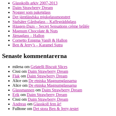
Glasskolls arkiv 2007-2013
Daim Strawberry Dream
Nogger som paketglass
Det jämtländska mjukglassmonstret
Stafsäter Gårdsglass – Kaffegräddglass
Häagen-Dazs – Secret Sensations crème brûlée
Magnum Chocolate & Nuts
Järnaglass – Hallon
Cornetto Enigma Vanilj & Hallon
Ben & Jerry’s – Karamel Sutra
Senaste kommentarerna
milena
om
Gelatelli Biscuit Slices
Cissi
om
Daim Strawberry Dream
Flak
om
Daim Strawberry Dream
Alice
om
De etniska Magnumglassarna
Alice
om
De etniska Magnumglassarna
Glassmannen
om
Daim Strawberry Dream
Erik
om
Daim Strawberry Dream
Cissi
om
Daim Strawberry Dream
Andreas
om
Glasskoll fem år!
Fulltone
om
Det stora Ben & Jerry-testet