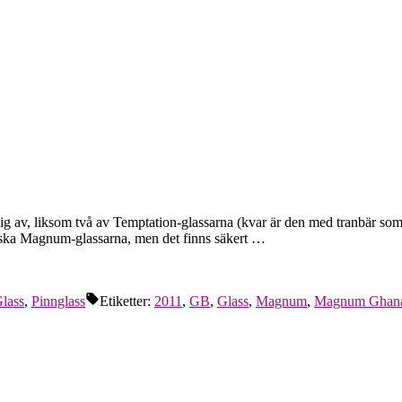
 av, liksom två av Temptation-glassarna (kvar är den med tranbär som 
niska Magnum-glassarna, men det finns säkert …
lass
,
Pinnglass
Etiketter:
2011
,
GB
,
Glass
,
Magnum
,
Magnum Ghan