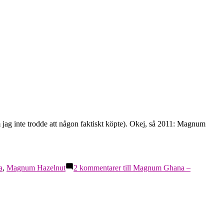
jag inte trodde att någon faktiskt köpte). Okej, så 2011: Magnum
a
,
Magnum Hazelnut
2 kommentarer
till Magnum Ghana –