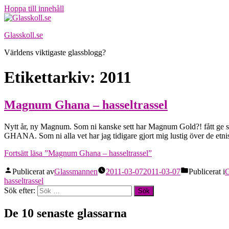
Hoppa till innehåll
Glasskoll.se
Världens viktigaste glassblogg?
Etikettarkiv:
2011
Magnum Ghana – hasseltrassel
Nytt år, ny Magnum. Som ni kanske sett har Magnum Gold?! fått ge sig
GHANA. Som ni alla vet har jag tidigare gjort mig lustig över de et
Fortsätt läsa
”Magnum Ghana – hasseltrassel”
Publicerat av
Glassmannen
2011-03-07
2011-03-07
Publicerat i
G
hasseltrassel
Sök efter:
De 10 senaste glassarna