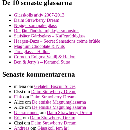
De 10 senaste glassarna
Glasskolls arkiv 2007-2013
Daim Strawberry Dream
Nogger som paketglass
Det jämtländska mjukglassmonstret
Stafsäter Gårdsglass – Kaffegräddglass
Häagen-Dazs – Secret Sensations crème brûlée
Magnum Chocolate & Nuts
Järnaglass – Hallon
Cornetto Enigma Vanilj & Hallon
Ben & Jerry’s – Karamel Sutra
Senaste kommentarerna
milena
om
Gelatelli Biscuit Slices
Cissi
om
Daim Strawberry Dream
Flak
om
Daim Strawberry Dream
Alice
om
De etniska Magnumglassarna
Alice
om
De etniska Magnumglassarna
Glassmannen
om
Daim Strawberry Dream
Erik
om
Daim Strawberry Dream
Cissi
om
Daim Strawberry Dream
Andreas
om
Glasskoll fem år!