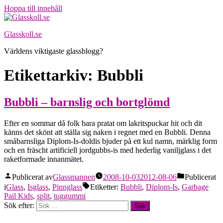
Hoppa till innehåll
Glasskoll.se
Världens viktigaste glassblogg?
Etikettarkiv:
Bubbli
Bubbli – barnslig och bortglömd
Efter en sommar då folk bara pratat om lakritspuckar hit och dit
känns det skönt att ställa sig naken i regnet med en Bubbli. Denna
småbarnsliga Diplom-Is-doldis bjuder på ett kul namn, märklig form
och en fräscht artificiell jordgubbs-is med hederlig vaniljglass i det
raketformade innanmätet.
Publicerat av
Glassmannen
2008-10-03
2012-08-06
Publicerat
i
Glass
,
Isglass
,
Pinnglass
Etiketter:
Bubbli
,
Diplom-Is
,
Garbage
Pail Kids
,
split
,
tuggummi
Sök efter: