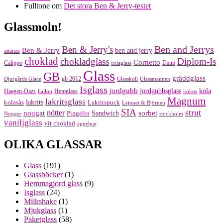
Fulltone
om
Det stora Ben & Jerry-testet
Glassmoln!
Ben and Jerrys
Ben & Jerry's
Ben & Jerry
ben and jerry
ananas
choklad
chokladglass
Diplom-Is
Cornetto
Calippo
Daim
colaglass
Glass
GB
gräddglass
gb 2012
Djurgårds Glace
Glasskoll
Glassmannen
Isglass
jordgubb
jordgubbsglass
kola
Haagen-Dazs
Hemglass
hallon
kokos
Magnum
lakritsglass
kolasås
lakrits
Lakritspuck
Lejonet & Björnen
SIA
strut
nougat
nötter
sorbet
Piggelin
Sandwich
Nogger
stockholm
vaniljglass
vit choklad
äppelpaj
OLIKA GLASSAR
Glass
(191)
Glassböcker
(1)
Hemmagjord glass
(9)
Isglass
(24)
Milkshake
(1)
Mjukglass
(1)
Paketglass
(58)