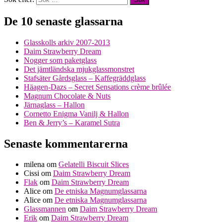
De 10 senaste glassarna
Glasskolls arkiv 2007-2013
Daim Strawberry Dream
Nogger som paketglass
Det jämtländska mjukglassmonstret
Stafsäter Gårdsglass – Kaffegräddglass
Häagen-Dazs – Secret Sensations crème brûlée
Magnum Chocolate & Nuts
Järnaglass – Hallon
Cornetto Enigma Vanilj & Hallon
Ben & Jerry’s – Karamel Sutra
Senaste kommentarerna
milena
om
Gelatelli Biscuit Slices
Cissi
om
Daim Strawberry Dream
Flak
om
Daim Strawberry Dream
Alice
om
De etniska Magnumglassarna
Alice
om
De etniska Magnumglassarna
Glassmannen
om
Daim Strawberry Dream
Erik
om
Daim Strawberry Dream