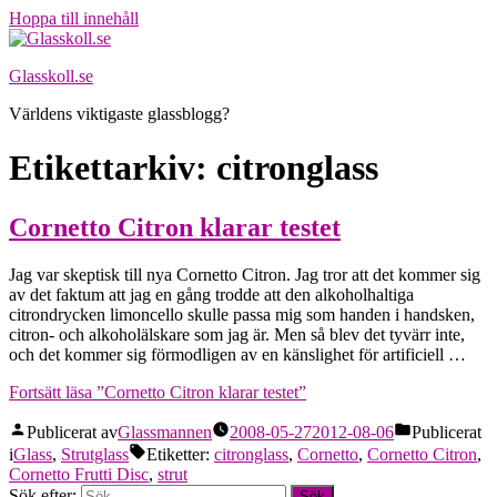
Hoppa till innehåll
Glasskoll.se
Världens viktigaste glassblogg?
Etikettarkiv:
citronglass
Cornetto Citron klarar testet
Jag var skeptisk till nya Cornetto Citron. Jag tror att det kommer sig
av det faktum att jag en gång trodde att den alkoholhaltiga
citrondrycken limoncello skulle passa mig som handen i handsken,
citron- och alkoholälskare som jag är. Men så blev det tyvärr inte,
och det kommer sig förmodligen av en känslighet för artificiell …
Fortsätt läsa
”Cornetto Citron klarar testet”
Publicerat av
Glassmannen
2008-05-27
2012-08-06
Publicerat
i
Glass
,
Strutglass
Etiketter:
citronglass
,
Cornetto
,
Cornetto Citron
,
Cornetto Frutti Disc
,
strut
Sök efter: