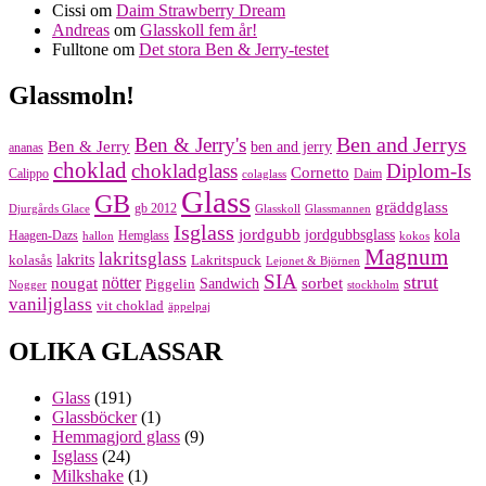
Cissi
om
Daim Strawberry Dream
Andreas
om
Glasskoll fem år!
Fulltone
om
Det stora Ben & Jerry-testet
Glassmoln!
Ben and Jerrys
Ben & Jerry's
Ben & Jerry
ben and jerry
ananas
choklad
chokladglass
Diplom-Is
Cornetto
Calippo
Daim
colaglass
Glass
GB
gräddglass
gb 2012
Djurgårds Glace
Glasskoll
Glassmannen
Isglass
jordgubb
jordgubbsglass
kola
Haagen-Dazs
Hemglass
hallon
kokos
Magnum
lakritsglass
kolasås
lakrits
Lakritspuck
Lejonet & Björnen
SIA
strut
nougat
nötter
sorbet
Piggelin
Sandwich
Nogger
stockholm
vaniljglass
vit choklad
äppelpaj
OLIKA GLASSAR
Glass
(191)
Glassböcker
(1)
Hemmagjord glass
(9)
Isglass
(24)
Milkshake
(1)