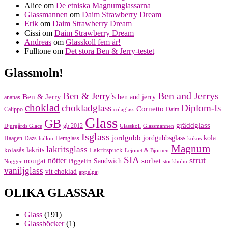
Alice
om
De etniska Magnumglassarna
Glassmannen
om
Daim Strawberry Dream
Erik
om
Daim Strawberry Dream
Cissi
om
Daim Strawberry Dream
Andreas
om
Glasskoll fem år!
Fulltone
om
Det stora Ben & Jerry-testet
Glassmoln!
Ben and Jerrys
Ben & Jerry's
Ben & Jerry
ben and jerry
ananas
choklad
chokladglass
Diplom-Is
Cornetto
Calippo
Daim
colaglass
Glass
GB
gräddglass
gb 2012
Djurgårds Glace
Glasskoll
Glassmannen
Isglass
jordgubb
jordgubbsglass
kola
Haagen-Dazs
Hemglass
hallon
kokos
Magnum
lakritsglass
kolasås
lakrits
Lakritspuck
Lejonet & Björnen
SIA
strut
nougat
nötter
sorbet
Piggelin
Sandwich
Nogger
stockholm
vaniljglass
vit choklad
äppelpaj
OLIKA GLASSAR
Glass
(191)
Glassböcker
(1)