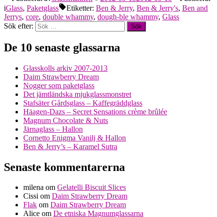
i
Glass
,
Paketglass
Etiketter:
Ben & Jerry
,
Ben & Jerry's
,
Ben and
Jerrys
,
core
,
double whammy
,
dough-ble whammy
,
Glass
Sök efter:
De 10 senaste glassarna
Glasskolls arkiv 2007-2013
Daim Strawberry Dream
Nogger som paketglass
Det jämtländska mjukglassmonstret
Stafsäter Gårdsglass – Kaffegräddglass
Häagen-Dazs – Secret Sensations crème brûlée
Magnum Chocolate & Nuts
Järnaglass – Hallon
Cornetto Enigma Vanilj & Hallon
Ben & Jerry’s – Karamel Sutra
Senaste kommentarerna
milena
om
Gelatelli Biscuit Slices
Cissi
om
Daim Strawberry Dream
Flak
om
Daim Strawberry Dream
Alice
om
De etniska Magnumglassarna