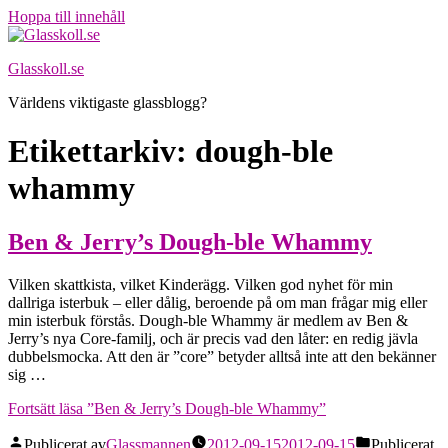
Hoppa till innehåll
Glasskoll.se
Världens viktigaste glassblogg?
Etikettarkiv:
dough-ble
whammy
Ben & Jerry’s Dough-ble Whammy
Vilken skattkista, vilket Kinderägg. Vilken god nyhet för min
dallriga isterbuk – eller dålig, beroende på om man frågar mig eller
min isterbuk förstås. Dough-ble Whammy är medlem av Ben &
Jerry’s nya Core-familj, och är precis vad den låter: en redig jävla
dubbelsmocka. Att den är ”core” betyder alltså inte att den bekänner
sig …
Fortsätt läsa
”Ben & Jerry’s Dough-ble Whammy”
Publicerat av
Glassmannen
2012-09-15
2012-09-15
Publicerat