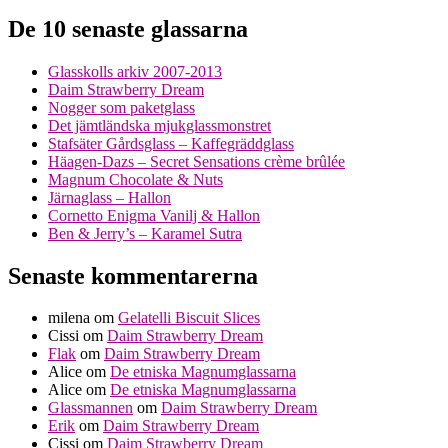
De 10 senaste glassarna
Glasskolls arkiv 2007-2013
Daim Strawberry Dream
Nogger som paketglass
Det jämtländska mjukglassmonstret
Stafsäter Gårdsglass – Kaffegräddglass
Häagen-Dazs – Secret Sensations crème brûlée
Magnum Chocolate & Nuts
Järnaglass – Hallon
Cornetto Enigma Vanilj & Hallon
Ben & Jerry’s – Karamel Sutra
Senaste kommentarerna
milena
om
Gelatelli Biscuit Slices
Cissi
om
Daim Strawberry Dream
Flak
om
Daim Strawberry Dream
Alice
om
De etniska Magnumglassarna
Alice
om
De etniska Magnumglassarna
Glassmannen
om
Daim Strawberry Dream
Erik
om
Daim Strawberry Dream
Cissi
om
Daim Strawberry Dream