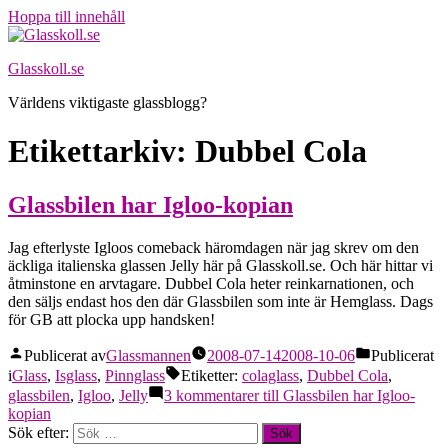
Hoppa till innehåll
Glasskoll.se
Världens viktigaste glassblogg?
Etikettarkiv:
Dubbel Cola
Glassbilen har Igloo-kopian
Jag efterlyste Igloos comeback häromdagen när jag skrev om den
äckliga italienska glassen Jelly här på Glasskoll.se. Och här hittar vi
åtminstone en arvtagare. Dubbel Cola heter reinkarnationen, och
den säljs endast hos den där Glassbilen som inte är Hemglass. Dags
för GB att plocka upp handsken!
Publicerat av
Glassmannen
2008-07-14
2008-10-06
Publicerat
i
Glass
,
Isglass
,
Pinnglass
Etiketter:
colaglass
,
Dubbel Cola
,
glassbilen
,
Igloo
,
Jelly
3 kommentarer
till Glassbilen har Igloo-
kopian
Sök efter: