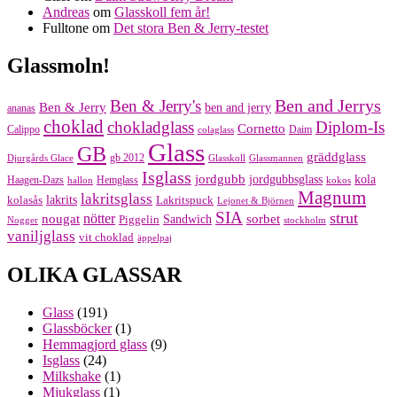
Andreas
om
Glasskoll fem år!
Fulltone
om
Det stora Ben & Jerry-testet
Glassmoln!
Ben and Jerrys
Ben & Jerry's
Ben & Jerry
ben and jerry
ananas
choklad
chokladglass
Diplom-Is
Cornetto
Calippo
Daim
colaglass
Glass
GB
gräddglass
gb 2012
Djurgårds Glace
Glasskoll
Glassmannen
Isglass
jordgubb
jordgubbsglass
kola
Haagen-Dazs
Hemglass
hallon
kokos
Magnum
lakritsglass
kolasås
lakrits
Lakritspuck
Lejonet & Björnen
SIA
strut
nougat
nötter
sorbet
Piggelin
Sandwich
Nogger
stockholm
vaniljglass
vit choklad
äppelpaj
OLIKA GLASSAR
Glass
(191)
Glassböcker
(1)
Hemmagjord glass
(9)
Isglass
(24)
Milkshake
(1)
Mjukglass
(1)