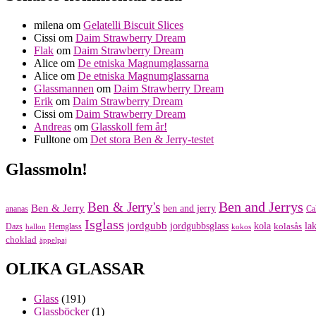
milena
om
Gelatelli Biscuit Slices
Cissi
om
Daim Strawberry Dream
Flak
om
Daim Strawberry Dream
Alice
om
De etniska Magnumglassarna
Alice
om
De etniska Magnumglassarna
Glassmannen
om
Daim Strawberry Dream
Erik
om
Daim Strawberry Dream
Cissi
om
Daim Strawberry Dream
Andreas
om
Glasskoll fem år!
Fulltone
om
Det stora Ben & Jerry-testet
Glassmoln!
Ben and Jerrys
Ben & Jerry's
Ben & Jerry
ben and jerry
ananas
Ca
Isglass
jordgubb
jordgubbsglass
kola
kolasås
lak
Dazs
Hemglass
hallon
kokos
choklad
äppelpaj
OLIKA GLASSAR
Glass
(191)
Glassböcker
(1)