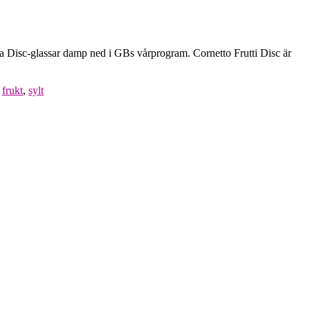
 nya Disc-glassar damp ned i GBs vårprogram. Cornetto Frutti Disc är
,
frukt
,
sylt