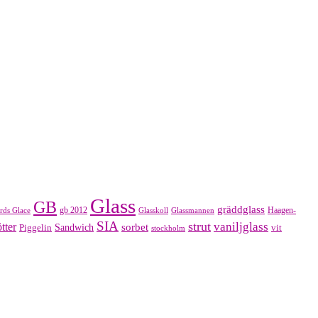
Glass
GB
gräddglass
gb 2012
Haagen-
rds Glace
Glasskoll
Glassmannen
SIA
strut
vaniljglass
tter
sorbet
Piggelin
Sandwich
vit
stockholm