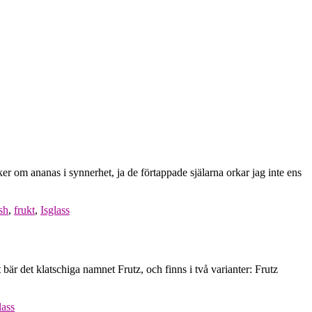
cker om ananas i synnerhet, ja de förtappade själarna orkar jag inte ens
sh
,
frukt
,
Isglass
r det klatschiga namnet Frutz, och finns i två varianter: Frutz
lass