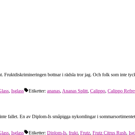
mat. Fruktdiskrimineringen bottnar i rädsla tror jag. Och folk som inte ty
Glass
,
Isglass
Etiketter:
ananas
,
Ananas Splitt
,
Calippo
,
Calippo Refre
te fallet. En av Diplom-Is småpigga nykomlingar i sommarsortimentet bä
Glass
,
Isglass
Etiketter:
Diplom-Is
,
frukt
,
Frutz
,
Frutz Citrus Rush
,
Isg