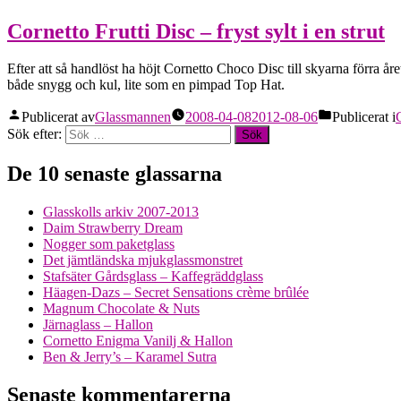
Cornetto Frutti Disc – fryst sylt i en strut
Efter att så handlöst ha höjt Cornetto Choco Disc till skyarna förra å
både snygg och kul, lite som en pimpad Top Hat.
Publicerat av
Glassmannen
2008-04-08
2012-08-06
Publicerat i
Sök efter:
De 10 senaste glassarna
Glasskolls arkiv 2007-2013
Daim Strawberry Dream
Nogger som paketglass
Det jämtländska mjukglassmonstret
Stafsäter Gårdsglass – Kaffegräddglass
Häagen-Dazs – Secret Sensations crème brûlée
Magnum Chocolate & Nuts
Järnaglass – Hallon
Cornetto Enigma Vanilj & Hallon
Ben & Jerry’s – Karamel Sutra
Senaste kommentarerna