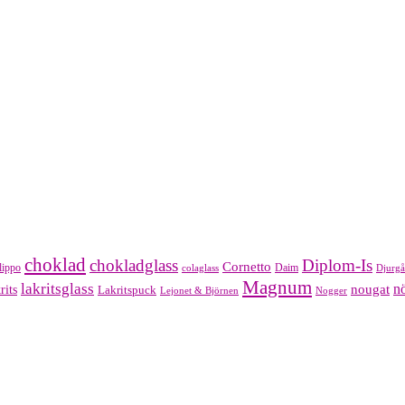
choklad
chokladglass
Diplom-Is
Cornetto
lippo
Daim
colaglass
Djurgå
Magnum
lakritsglass
nougat
nö
rits
Lakritspuck
Lejonet & Björnen
Nogger