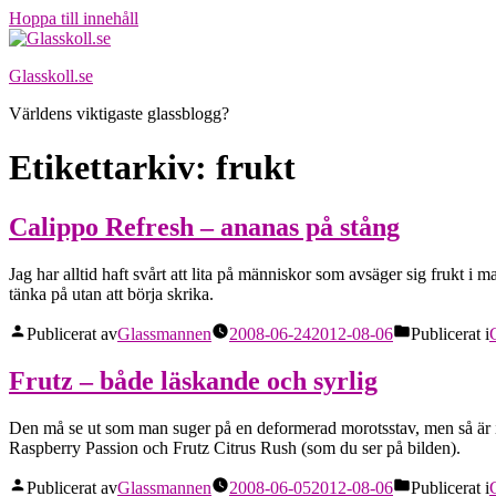
Hoppa till innehåll
Glasskoll.se
Världens viktigaste glassblogg?
Etikettarkiv:
frukt
Calippo Refresh – ananas på stång
Jag har alltid haft svårt att lita på människor som avsäger sig frukt i 
tänka på utan att börja skrika.
Publicerat av
Glassmannen
2008-06-24
2012-08-06
Publicerat i
Frutz – både läskande och syrlig
Den må se ut som man suger på en deformerad morotsstav, men så är in
Raspberry Passion och Frutz Citrus Rush (som du ser på bilden).
Publicerat av
Glassmannen
2008-06-05
2012-08-06
Publicerat i