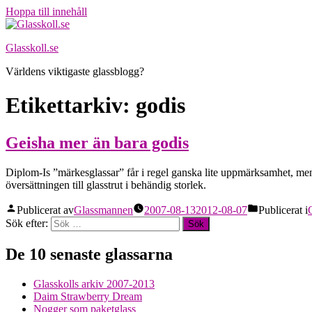
Hoppa till innehåll
Glasskoll.se
Världens viktigaste glassblogg?
Etikettarkiv:
godis
Geisha mer än bara godis
Diplom-Is ”märkesglassar” får i regel ganska lite uppmärksamhet, men d
översättningen till glasstrut i behändig storlek.
Publicerat av
Glassmannen
2007-08-13
2012-08-07
Publicerat i
Sök efter:
De 10 senaste glassarna
Glasskolls arkiv 2007-2013
Daim Strawberry Dream
Nogger som paketglass