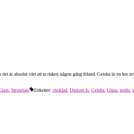
et är absolut värt att ta risken någon gång ibland. Geisha är en len och
Glass
,
Strutglass
Etiketter:
choklad
,
Diplom-Is
,
Geisha
,
Glass
,
godis
,
s