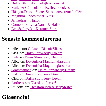
Det jämtländska mjukglassmonstret
Stafsäter Gårdsglass – Kaffegräddglass
Häagen-Dazs – Secret Sensations crème brûlée
Magnum Chocolate & Nuts
Järnaglass – Hallon
Cornetto Enigma Vanilj & Hallon
Ben & Jerry’s – Karamel Sutra
Senaste kommentarerna
milena
om
Gelatelli Biscuit Slices
Cissi
om
Daim Strawberry Dream
Flak
om
Daim Strawberry Dream
Alice
om
De etniska Magnumglassarna
Alice
om
De etniska Magnumglassarna
Glassmannen
om
Daim Strawberry Dream
Erik
om
Daim Strawberry Dream
Cissi
om
Daim Strawberry Dream
Andreas
om
Glasskoll fem år!
Fulltone
om
Det stora Ben & Jerry-testet
Glassmoln!