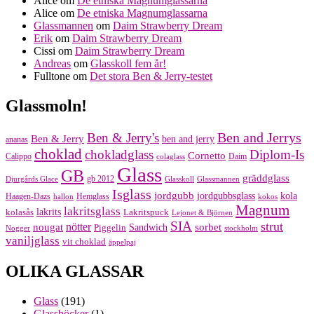
Alice
om
De etniska Magnumglassarna
Alice
om
De etniska Magnumglassarna
Glassmannen
om
Daim Strawberry Dream
Erik
om
Daim Strawberry Dream
Cissi
om
Daim Strawberry Dream
Andreas
om
Glasskoll fem år!
Fulltone
om
Det stora Ben & Jerry-testet
Glassmoln!
Ben and Jerrys
Ben & Jerry's
Ben & Jerry
ben and jerry
ananas
choklad
chokladglass
Diplom-Is
Cornetto
Calippo
Daim
colaglass
Glass
GB
gräddglass
gb 2012
Djurgårds Glace
Glasskoll
Glassmannen
Isglass
jordgubb
jordgubbsglass
kola
Haagen-Dazs
Hemglass
hallon
kokos
Magnum
lakritsglass
kolasås
lakrits
Lakritspuck
Lejonet & Björnen
SIA
strut
nougat
nötter
sorbet
Piggelin
Sandwich
Nogger
stockholm
vaniljglass
vit choklad
äppelpaj
OLIKA GLASSAR
Glass
(191)
Glassböcker
(1)