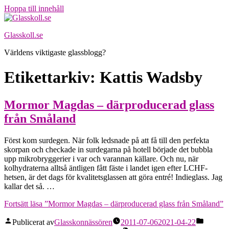
Hoppa till innehåll
Glasskoll.se
Världens viktigaste glassblogg?
Etikettarkiv:
Kattis Wadsby
Mormor Magdas – därproducerad glass
från Småland
Först kom surdegen. När folk ledsnade på att få till den perfekta
skorpan och checkade in surdegarna på hotell började det bubbla
upp mikrobryggerier i var och varannan källare. Och nu, när
kolhydraterna alltså äntligen fått fäste i landet igen efter LCHF-
hetsen, är det dags för kvalitetsglassen att göra entré! Indieglass. Jag
kallar det så. …
Fortsätt läsa
”Mormor Magdas – därproducerad glass från Småland”
Publicerat av
Glasskonnässören
2011-07-06
2021-04-22