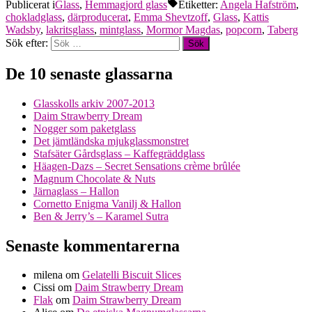
Publicerat i
Glass
,
Hemmagjord glass
Etiketter:
Angela Hafström
,
chokladglass
,
därproducerat
,
Emma Shevtzoff
,
Glass
,
Kattis
Wadsby
,
lakritsglass
,
mintglass
,
Mormor Magdas
,
popcorn
,
Taberg
Sök efter:
De 10 senaste glassarna
Glasskolls arkiv 2007-2013
Daim Strawberry Dream
Nogger som paketglass
Det jämtländska mjukglassmonstret
Stafsäter Gårdsglass – Kaffegräddglass
Häagen-Dazs – Secret Sensations crème brûlée
Magnum Chocolate & Nuts
Järnaglass – Hallon
Cornetto Enigma Vanilj & Hallon
Ben & Jerry’s – Karamel Sutra
Senaste kommentarerna
milena
om
Gelatelli Biscuit Slices
Cissi
om
Daim Strawberry Dream
Flak
om
Daim Strawberry Dream