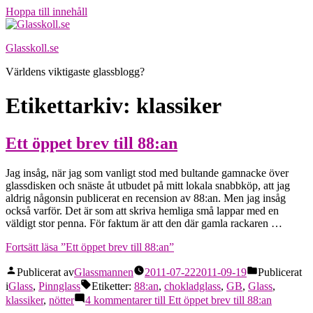
Hoppa till innehåll
Glasskoll.se
Världens viktigaste glassblogg?
Etikettarkiv:
klassiker
Ett öppet brev till 88:an
Jag insåg, när jag som vanligt stod med bultande gamnacke över
glassdisken och snäste åt utbudet på mitt lokala snabbköp, att jag
aldrig någonsin publicerat en recension av 88:an. Men jag insåg
också varför. Det är som att skriva hemliga små lappar med en
väldigt stor penna. För faktum är att den där gamla rackaren …
Fortsätt läsa
”Ett öppet brev till 88:an”
Publicerat av
Glassmannen
2011-07-22
2011-09-19
Publicerat
i
Glass
,
Pinnglass
Etiketter:
88:an
,
chokladglass
,
GB
,
Glass
,
klassiker
,
nötter
4 kommentarer
till Ett öppet brev till 88:an