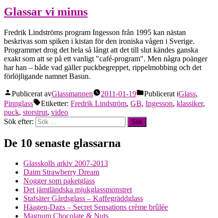
Glassar vi minns
Fredrik Lindströms program Ingesson från 1995 kan nästan
beskrivas som spiken i kistan för den ironiska vågen i Sverige.
Programmet drog det hela så långt att det till slut kändes ganska
exakt som att se på ett vanligt "café-program". Men några poänger
har han – både vad gäller puckbegreppet, rippelmobbing och det
förlöjligande namnet Basun.
Publicerat av
Glassmannen
2011-01-19
Publicerat i
Glass
,
Pinnglass
Etiketter:
Fredrik Lindström
,
GB
,
Ingesson
,
klassiker
,
puck
,
storstrut
,
video
Sök efter:
De 10 senaste glassarna
Glasskolls arkiv 2007-2013
Daim Strawberry Dream
Nogger som paketglass
Det jämtländska mjukglassmonstret
Stafsäter Gårdsglass – Kaffegräddglass
Häagen-Dazs – Secret Sensations crème brûlée
Magnum Chocolate & Nuts