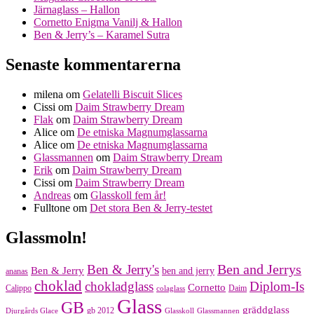
Järnaglass – Hallon
Cornetto Enigma Vanilj & Hallon
Ben & Jerry’s – Karamel Sutra
Senaste kommentarerna
milena
om
Gelatelli Biscuit Slices
Cissi
om
Daim Strawberry Dream
Flak
om
Daim Strawberry Dream
Alice
om
De etniska Magnumglassarna
Alice
om
De etniska Magnumglassarna
Glassmannen
om
Daim Strawberry Dream
Erik
om
Daim Strawberry Dream
Cissi
om
Daim Strawberry Dream
Andreas
om
Glasskoll fem år!
Fulltone
om
Det stora Ben & Jerry-testet
Glassmoln!
Ben and Jerrys
Ben & Jerry's
Ben & Jerry
ben and jerry
ananas
choklad
chokladglass
Diplom-Is
Cornetto
Calippo
Daim
colaglass
Glass
GB
gräddglass
gb 2012
Djurgårds Glace
Glasskoll
Glassmannen