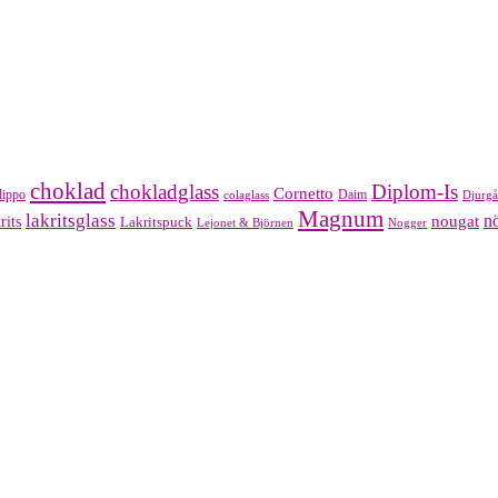
choklad
chokladglass
Diplom-Is
Cornetto
lippo
Daim
colaglass
Djurgå
Magnum
lakritsglass
nougat
nö
rits
Lakritspuck
Lejonet & Björnen
Nogger