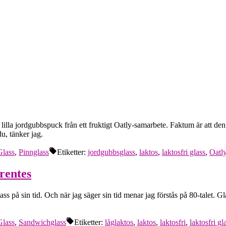
e lilla jordgubbspuck från ett fruktigt Oatly-samarbete. Faktum är att
u, tänker jag.
Glass
,
Pinnglass
Etiketter:
jordgubbsglass
,
laktos
,
laktosfri glass
,
Oatl
rentes
ss på sin tid. Och när jag säger sin tid menar jag förstås på 80-talet. G
Glass
,
Sandwichglass
Etiketter:
låglaktos
,
laktos
,
laktosfri
,
laktosfri gl