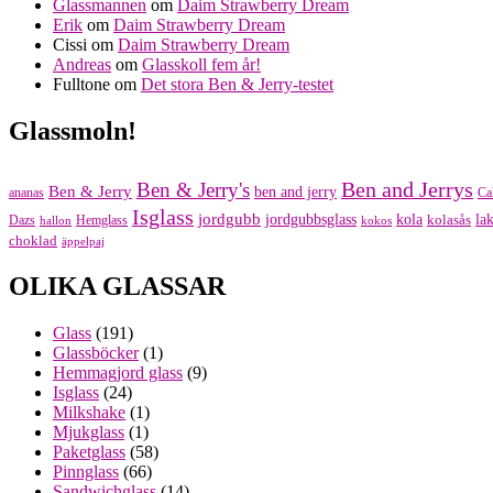
Glassmannen
om
Daim Strawberry Dream
Erik
om
Daim Strawberry Dream
Cissi
om
Daim Strawberry Dream
Andreas
om
Glasskoll fem år!
Fulltone
om
Det stora Ben & Jerry-testet
Glassmoln!
Ben and Jerrys
Ben & Jerry's
Ben & Jerry
ben and jerry
ananas
Ca
Isglass
jordgubb
jordgubbsglass
kola
kolasås
lak
Dazs
Hemglass
hallon
kokos
choklad
äppelpaj
OLIKA GLASSAR
Glass
(191)
Glassböcker
(1)
Hemmagjord glass
(9)
Isglass
(24)
Milkshake
(1)
Mjukglass
(1)
Paketglass
(58)
Pinnglass
(66)
Sandwichglass
(14)