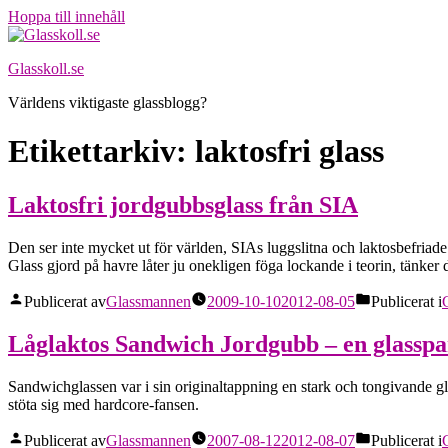
Hoppa till innehåll
Glasskoll.se
Världens viktigaste glassblogg?
Etikettarkiv:
laktosfri glass
Laktosfri jordgubbsglass från SIA
Den ser inte mycket ut för världen, SIAs luggslitna och laktosbefriad
Glass gjord på havre låter ju onekligen föga lockande i teorin, tänker d
Publicerat av
Glassmannen
2009-10-10
2012-08-05
Publicerat i
Låglaktos Sandwich Jordgubb – en glasspa
Sandwichglassen var i sin originaltappning en stark och tongivande gla
stöta sig med hardcore-fansen.
Publicerat av
Glassmannen
2007-08-12
2012-08-07
Publicerat i