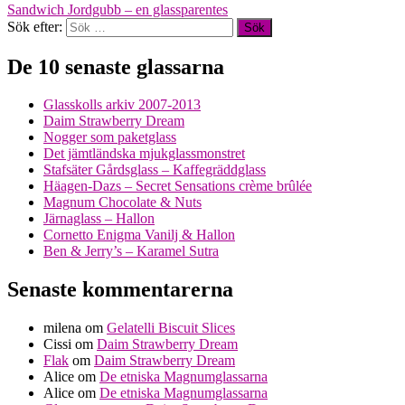
Sandwich Jordgubb – en glassparentes
Sök efter:
De 10 senaste glassarna
Glasskolls arkiv 2007-2013
Daim Strawberry Dream
Nogger som paketglass
Det jämtländska mjukglassmonstret
Stafsäter Gårdsglass – Kaffegräddglass
Häagen-Dazs – Secret Sensations crème brûlée
Magnum Chocolate & Nuts
Järnaglass – Hallon
Cornetto Enigma Vanilj & Hallon
Ben & Jerry’s – Karamel Sutra
Senaste kommentarerna
milena
om
Gelatelli Biscuit Slices
Cissi
om
Daim Strawberry Dream
Flak
om
Daim Strawberry Dream
Alice
om
De etniska Magnumglassarna
Alice
om
De etniska Magnumglassarna