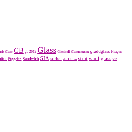
Glass
GB
gräddglass
gb 2012
Haagen-
rds Glace
Glasskoll
Glassmannen
SIA
strut
vaniljglass
tter
sorbet
Piggelin
Sandwich
vit
stockholm