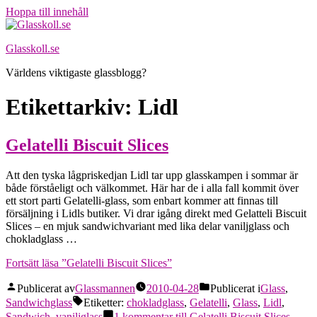
Hoppa till innehåll
Glasskoll.se
Världens viktigaste glassblogg?
Etikettarkiv:
Lidl
Gelatelli Biscuit Slices
Att den tyska lågpriskedjan Lidl tar upp glasskampen i sommar är
både förståeligt och välkommet. Här har de i alla fall kommit över
ett stort parti Gelatelli-glass, som enbart kommer att finnas till
försäljning i Lidls butiker. Vi drar igång direkt med Gelatteli Biscuit
Slices – en mjuk sandwichvariant med lika delar vaniljglass och
chokladglass …
Fortsätt läsa
”Gelatelli Biscuit Slices”
Publicerat av
Glassmannen
2010-04-28
Publicerat i
Glass
,
Sandwichglass
Etiketter:
chokladglass
,
Gelatelli
,
Glass
,
Lidl
,
Sandwich
,
vaniljglass
1 kommentar
till Gelatelli Biscuit Slices