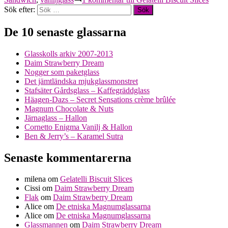
Sök efter:
De 10 senaste glassarna
Glasskolls arkiv 2007-2013
Daim Strawberry Dream
Nogger som paketglass
Det jämtländska mjukglassmonstret
Stafsäter Gårdsglass – Kaffegräddglass
Häagen-Dazs – Secret Sensations crème brûlée
Magnum Chocolate & Nuts
Järnaglass – Hallon
Cornetto Enigma Vanilj & Hallon
Ben & Jerry’s – Karamel Sutra
Senaste kommentarerna
milena
om
Gelatelli Biscuit Slices
Cissi
om
Daim Strawberry Dream
Flak
om
Daim Strawberry Dream
Alice
om
De etniska Magnumglassarna
Alice
om
De etniska Magnumglassarna
Glassmannen
om
Daim Strawberry Dream