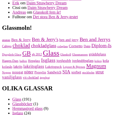
Erik
om
Daim Strawberry Dream
Cissi
om
Daim Strawberry Dream
Andreas
om
Glasskoll fem år!
Fulltone
om
Det stora Ben & Jerry-testet
Glassmoln!
Ben and Jerrys
Ben & Jerry's
Ben & Jerry
ben and jerry
ananas
choklad
chokladglass
Diplom-Is
Cornetto
Calippo
Daim
colaglass
Glass
GB
gräddglass
gb 2012
Djurgårds Glace
Glasskoll
Glassmannen
Isglass
jordgubb
jordgubbsglass
kola
Haagen-Dazs
Hemglass
hallon
kokos
Magnum
lakritsglass
kolasås
lakrits
Lakritspuck
Lejonet & Björnen
SIA
strut
nougat
nötter
sorbet
Piggelin
Sandwich
Nogger
stockholm
vaniljglass
vit choklad
äppelpaj
OLIKA GLASSAR
Glass
(191)
Glassböcker
(1)
Hemmagjord glass
(9)
Isglass
(24)