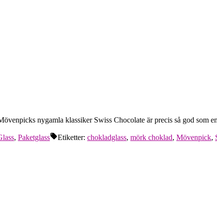
, för Mövenpicks nygamla klassiker Swiss Chocolate är precis så god som e
Glass
,
Paketglass
Etiketter:
chokladglass
,
mörk choklad
,
Mövenpick
,