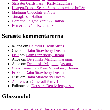
Stafsäter Gårdsglass – Kaffegräddglass
Häagen-Dazs – Secret Sensations crème brûlée
Magnum Chocolate & Nuts
Järnaglass – Hallon
Cornetto Enigma Vanilj & Hallon
Ben & Jerry’s – Karamel Sutra
Senaste kommentarerna
milena
om
Gelatelli Biscuit Slices
Cissi
om
Daim Strawberry Dream
Flak
om
Daim Strawberry Dream
Alice
om
De etniska Magnumglassarna
Alice
om
De etniska Magnumglassarna
Glassmannen
om
Daim Strawberry Dream
Erik
om
Daim Strawberry Dream
Cissi
om
Daim Strawberry Dream
Andreas
om
Glasskoll fem år!
Fulltone
om
Det stora Ben & Jerry-testet
Glassmoln!
Ben and Jerrys
Ben & Jerry's
Ben & Jerry
ben and jerry