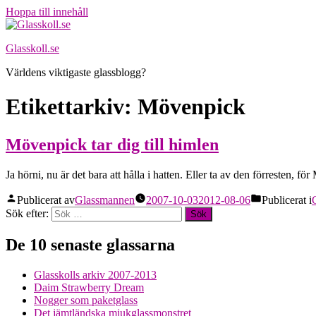
Hoppa till innehåll
Glasskoll.se
Världens viktigaste glassblogg?
Etikettarkiv:
Mövenpick
Mövenpick tar dig till himlen
Ja hörni, nu är det bara att hålla i hatten. Eller ta av den förresten
Publicerat av
Glassmannen
2007-10-03
2012-08-06
Publicerat i
Sök efter:
De 10 senaste glassarna
Glasskolls arkiv 2007-2013
Daim Strawberry Dream
Nogger som paketglass
Det jämtländska mjukglassmonstret