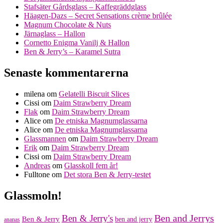
Stafsäter Gårdsglass – Kaffegräddglass
Häagen-Dazs – Secret Sensations crème brûlée
Magnum Chocolate & Nuts
Järnaglass – Hallon
Cornetto Enigma Vanilj & Hallon
Ben & Jerry’s – Karamel Sutra
Senaste kommentarerna
milena
om
Gelatelli Biscuit Slices
Cissi
om
Daim Strawberry Dream
Flak
om
Daim Strawberry Dream
Alice
om
De etniska Magnumglassarna
Alice
om
De etniska Magnumglassarna
Glassmannen
om
Daim Strawberry Dream
Erik
om
Daim Strawberry Dream
Cissi
om
Daim Strawberry Dream
Andreas
om
Glasskoll fem år!
Fulltone
om
Det stora Ben & Jerry-testet
Glassmoln!
Ben and Jerrys
Ben & Jerry's
Ben & Jerry
ben and jerry
ananas