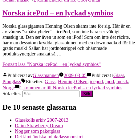
Norska icePod – en lyckad symbios
Norska glassgiganten Henning Olsen skäms inte för sig. Här är en
av vårens "småisnyheter" – icePod, som inte bara ser väldigt
smaskig ut. Den ser även ut som en iPod! Som om inte det räckte,
har man dessutom kryddat glasspinnen med en downloadkod för lite
gratis musik! Sällan har jordnötsrippel och ohämmade
produktsynergier smakat så …
Fortsätt läsa
”Norska icePod – en lyckad symbios”
Publicerat av
Glassmannen
2009-03-05
Publicerat i
Glass
,
Pinnglass
Etiketter:
Glass
,
Henning Olsen
,
icepod
,
ipod
,
musik
,
Norge
1 kommentar
till Norska icePod – en lyckad symbios
Sök efter:
De 10 senaste glassarna
Glasskolls arkiv 2007-2013
Daim Strawberry Dream
Nogger som paketglass
Det jämtländska mjukglassmonstret