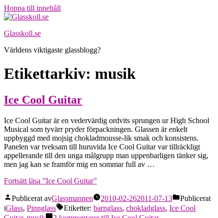
Hoppa till innehåll
Glasskoll.se
Världens viktigaste glassblogg?
Etikettarkiv:
musik
Ice Cool Guitar
Ice Cool Guitar är en vedervärdig ordvits sprungen ur High School
Musical som tyvärr pryder förpackningen. Glassen är enkelt
uppbyggd med mojsig chokladmousse-lik smak och konsistens.
Panelen var tveksam till huruvida Ice Cool Guitar var tillräckligt
appellerande till den unga målgrupp man uppenbarligen tänker sig,
men jag kan se framför mig en sommar full av …
Fortsätt läsa
”Ice Cool Guitar”
Publicerat av
Glassmannen
2010-02-26
2011-07-13
Publicerat
i
Glass
,
Pinnglass
Etiketter:
barnglass
,
chokladglass
,
Ice Cool
Guitar
,
musik
2 kommentarer
till Ice Cool Guitar