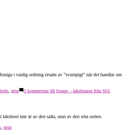
 frasiga i vanlig ordning ersatts av ”svampigt” när det handlar om
krits
,
strut
1 kommentar
till Sotare – lakritsstrut från SIA
lakritsen inte är av den salta, utan av den söta sorten.
s
,
strut