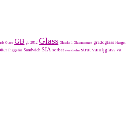
Glass
GB
gräddglass
gb 2012
Haagen-
rds Glace
Glasskoll
Glassmannen
SIA
strut
vaniljglass
tter
sorbet
Piggelin
Sandwich
vit
stockholm