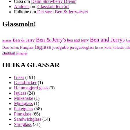
Cissi
om
Daim Strawberry Dream
Andreas
om
Glasskoll fem år!
Fulltone
om
Det stora Ben & Jerry-testet
Glassmoln!
Ben and Jerrys
Ben & Jerry's
Ben & Jerry
ben and jerry
ananas
Ca
Isglass
jordgubb
jordgubbsglass
kola
kolasås
lak
Dazs
Hemglass
hallon
kokos
choklad
äppelpaj
OLIKA GLASSAR
Glass
(191)
Glassböcker
(1)
Hemmagjord glass
(9)
Isglass
(24)
Milkshake
(1)
Mjukglass
(1)
Paketglass
(58)
Pinnglass
(66)
Sandwichglass
(14)
Strutglass
(31)