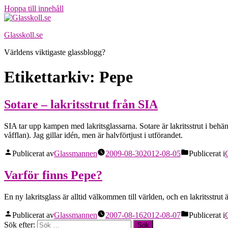
Hoppa till innehåll
Glasskoll.se
Världens viktigaste glassblogg?
Etikettarkiv:
Pepe
Sotare – lakritsstrut från SIA
SIA tar upp kampen med lakritsglassarna. Sotare är lakritsstrut i behän
våfflan). Jag gillar idén, men är halvförtjust i utförandet.
Publicerat av
Glassmannen
2009-08-30
2012-08-05
Publicerat i
Varför finns Pepe?
En ny lakritsglass är alltid välkommen till världen, och en lakritsstrut
Publicerat av
Glassmannen
2007-08-16
2012-08-07
Publicerat i
Sök efter: