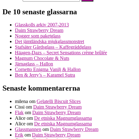
De 10 senaste glassarna
Glasskolls arkiv 2007-2013
Daim Strawberry Dream
Nogger som paketglass
Det jämtländska mjukglassmonstret
Stafsäter Gårdsglass – Kaffegräddglass
Häagen-Dazs – Secret Sensations crème brûlée
Magnum Chocolate & Nuts
Järnaglass – Hallon
Cornetto Enigma Vanilj & Hallon
Ben & Jerry’s – Karamel Sutra
Senaste kommentarerna
milena
om
Gelatelli Biscuit Slices
Cissi
om
Daim Strawberry Dream
Flak
om
Daim Strawberry Dream
Alice
om
De etniska Magnumglassarna
Alice
om
De etniska Magnumglassarna
Glassmannen
om
Daim Strawberry Dream
Erik
om
Daim Strawberry Dream