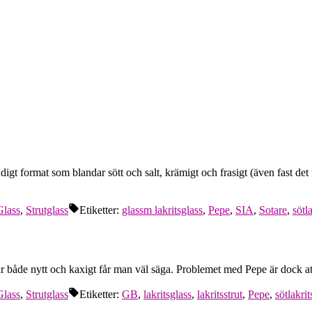
digt format som blandar sött och salt, krämigt och frasigt (även fast det
Glass
,
Strutglass
Etiketter:
glassm lakritsglass
,
Pepe
,
SIA
,
Sotare
,
sötla
 är både nytt och kaxigt får man väl säga. Problemet med Pepe är dock att 
Glass
,
Strutglass
Etiketter:
GB
,
lakritsglass
,
lakritsstrut
,
Pepe
,
sötlakrit