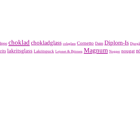
choklad
chokladglass
Diplom-Is
Cornetto
lippo
Daim
colaglass
Djurgå
Magnum
lakritsglass
nougat
nö
rits
Lakritspuck
Lejonet & Björnen
Nogger