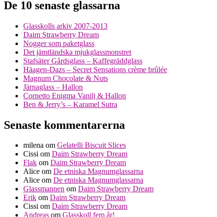
De 10 senaste glassarna
Glasskolls arkiv 2007-2013
Daim Strawberry Dream
Nogger som paketglass
Det jämtländska mjukglassmonstret
Stafsäter Gårdsglass – Kaffegräddglass
Häagen-Dazs – Secret Sensations crème brûlée
Magnum Chocolate & Nuts
Järnaglass – Hallon
Cornetto Enigma Vanilj & Hallon
Ben & Jerry’s – Karamel Sutra
Senaste kommentarerna
milena
om
Gelatelli Biscuit Slices
Cissi
om
Daim Strawberry Dream
Flak
om
Daim Strawberry Dream
Alice
om
De etniska Magnumglassarna
Alice
om
De etniska Magnumglassarna
Glassmannen
om
Daim Strawberry Dream
Erik
om
Daim Strawberry Dream
Cissi
om
Daim Strawberry Dream
Andreas
om
Glasskoll fem år!