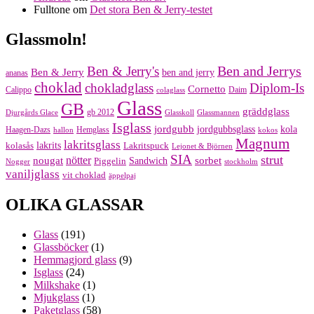
Fulltone
om
Det stora Ben & Jerry-testet
Glassmoln!
Ben and Jerrys
Ben & Jerry's
Ben & Jerry
ben and jerry
ananas
choklad
chokladglass
Diplom-Is
Cornetto
Calippo
Daim
colaglass
Glass
GB
gräddglass
gb 2012
Djurgårds Glace
Glasskoll
Glassmannen
Isglass
jordgubb
jordgubbsglass
kola
Haagen-Dazs
Hemglass
hallon
kokos
Magnum
lakritsglass
kolasås
lakrits
Lakritspuck
Lejonet & Björnen
SIA
strut
nougat
nötter
sorbet
Piggelin
Sandwich
Nogger
stockholm
vaniljglass
vit choklad
äppelpaj
OLIKA GLASSAR
Glass
(191)
Glassböcker
(1)
Hemmagjord glass
(9)
Isglass
(24)
Milkshake
(1)
Mjukglass
(1)
Paketglass
(58)