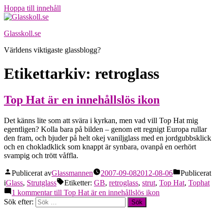
Hoppa till innehåll
Glasskoll.se
Världens viktigaste glassblogg?
Etikettarkiv:
retroglass
Top Hat är en innehållslös ikon
Det känns lite som att svära i kyrkan, men vad vill Top Hat mig
egentligen? Kolla bara på bilden – genom ett regnigt Europa rullar
den fram, och bjuder på helt okej vaniljglass med en jordgubbsklick
och en chokladklick som knappt är synbara, ovanpå en oerhört
svampig och trött våffla.
Publicerat av
Glassmannen
2007-09-08
2012-08-06
Publicerat
i
Glass
,
Strutglass
Etiketter:
GB
,
retroglass
,
strut
,
Top Hat
,
Tophat
1 kommentar
till Top Hat är en innehållslös ikon
Sök efter: