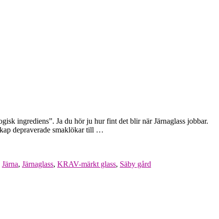
k ingrediens”. Ja du hör ju hur fint det blir när Järnaglass jobbar.
skap depraverade smaklökar till …
,
Järna
,
Järnaglass
,
KRAV-märkt glass
,
Säby gård