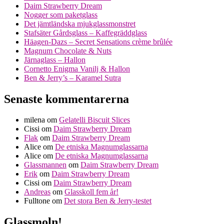
Daim Strawberry Dream
Nogger som paketglass
Det jämtländska mjukglassmonstret
Stafsäter Gårdsglass – Kaffegräddglass
Häagen-Dazs – Secret Sensations crème brûlée
Magnum Chocolate & Nuts
Järnaglass – Hallon
Cornetto Enigma Vanilj & Hallon
Ben & Jerry’s – Karamel Sutra
Senaste kommentarerna
milena
om
Gelatelli Biscuit Slices
Cissi
om
Daim Strawberry Dream
Flak
om
Daim Strawberry Dream
Alice
om
De etniska Magnumglassarna
Alice
om
De etniska Magnumglassarna
Glassmannen
om
Daim Strawberry Dream
Erik
om
Daim Strawberry Dream
Cissi
om
Daim Strawberry Dream
Andreas
om
Glasskoll fem år!
Fulltone
om
Det stora Ben & Jerry-testet
Glassmoln!