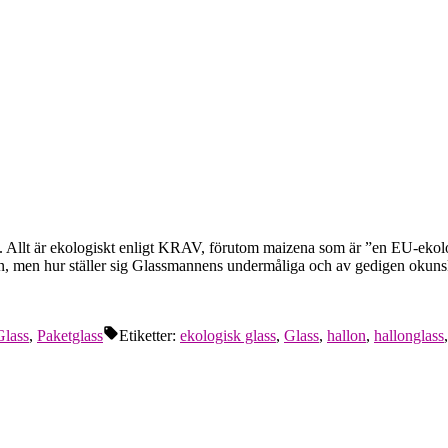
. Allt är ekologiskt enligt KRAV, förutom maizena som är ”en EU-ekologis
an, men hur ställer sig Glassmannens undermåliga och av gedigen okun
Glass
,
Paketglass
Etiketter:
ekologisk glass
,
Glass
,
hallon
,
hallonglass