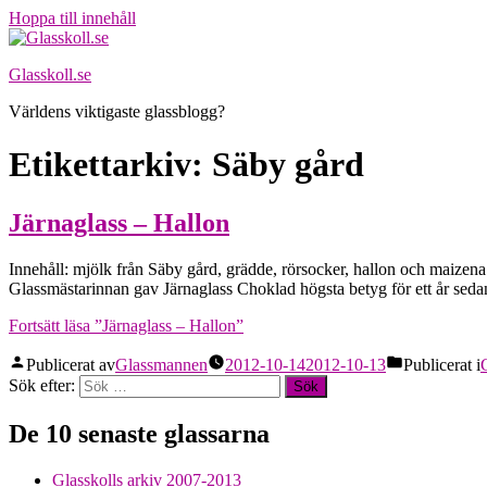
Hoppa till innehåll
Glasskoll.se
Världens viktigaste glassblogg?
Etikettarkiv:
Säby gård
Järnaglass – Hallon
Innehåll: mjölk från Säby gård, grädde, rörsocker, hallon och maizena
Glassmästarinnan gav Järnaglass Choklad högsta betyg för ett år sed
Fortsätt läsa
”Järnaglass – Hallon”
Publicerat av
Glassmannen
2012-10-14
2012-10-13
Publicerat i
Sök efter:
De 10 senaste glassarna
Glasskolls arkiv 2007-2013