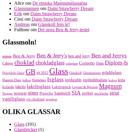
Alice
om
De etniska Magnumglassarna
Glassmannen
om
Daim Strawberry Dream
Erik
om
Daim Strawberry Dream
Cissi
om
Daim Strawberry Dream
Andreas
om
Glasskoll fem år!
Fulltone
om
Det stora Ben & Jerry-testet
Glassmoln!
Ben and Jerrys
Ben & Jerry's
Ben & Jerry
ben and jerry
ananas
choklad
chokladglass
Diplom-Is
Cornetto
Calippo
Daim
colaglass
Glass
GB
gräddglass
gb 2012
Djurgårds Glace
Glasskoll
Glassmannen
Isglass
jordgubb
jordgubbsglass
kola
Haagen-Dazs
Hemglass
hallon
kokos
Magnum
lakritsglass
kolasås
lakrits
Lakritspuck
Lejonet & Björnen
SIA
strut
nougat
nötter
sorbet
Piggelin
Sandwich
Nogger
stockholm
vaniljglass
vit choklad
äppelpaj
OLIKA GLASSAR
Glass
(191)
Glassböcker
(1)