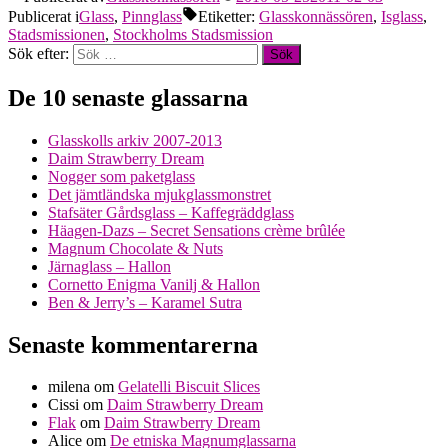
Publicerat i
Glass
,
Pinnglass
Etiketter:
Glasskonnässören
,
Isglass
,
Stadsmissionen
,
Stockholms Stadsmission
Sök efter:
De 10 senaste glassarna
Glasskolls arkiv 2007-2013
Daim Strawberry Dream
Nogger som paketglass
Det jämtländska mjukglassmonstret
Stafsäter Gårdsglass – Kaffegräddglass
Häagen-Dazs – Secret Sensations crème brûlée
Magnum Chocolate & Nuts
Järnaglass – Hallon
Cornetto Enigma Vanilj & Hallon
Ben & Jerry’s – Karamel Sutra
Senaste kommentarerna
milena
om
Gelatelli Biscuit Slices
Cissi
om
Daim Strawberry Dream
Flak
om
Daim Strawberry Dream
Alice
om
De etniska Magnumglassarna