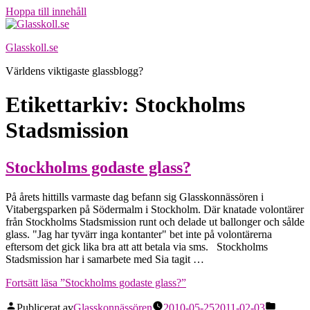
Hoppa till innehåll
Glasskoll.se
Världens viktigaste glassblogg?
Etikettarkiv:
Stockholms
Stadsmission
Stockholms godaste glass?
På årets hittills varmaste dag befann sig Glasskonnässören i
Vitabergsparken på Södermalm i Stockholm. Där knatade volontärer
från Stockholms Stadsmission runt och delade ut ballonger och sålde
glass. "Jag har tyvärr inga kontanter" bet inte på volontärerna
eftersom det gick lika bra att att betala via sms. Stockholms
Stadsmission har i samarbete med Sia tagit …
Fortsätt läsa
”Stockholms godaste glass?”
Publicerat av
Glasskonnässören
2010-05-25
2011-02-03