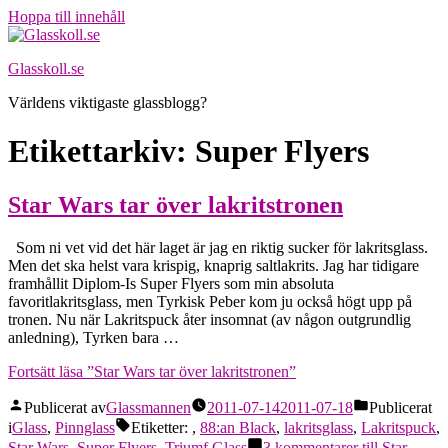
Hoppa till innehåll
Glasskoll.se
Världens viktigaste glassblogg?
Etikettarkiv:
Super Flyers
Star Wars tar över lakritstronen
Som ni vet vid det här laget är jag en riktig sucker för lakritsglass.
Men det ska helst vara krispig, knaprig saltlakrits. Jag har tidigare
framhållit Diplom-Is Super Flyers som min absoluta
favoritlakritsglass, men Tyrkisk Peber kom ju också högt upp på
tronen. Nu när Lakritspuck åter insomnat (av någon outgrundlig
anledning), Tyrken bara …
Fortsätt läsa
”Star Wars tar över lakritstronen”
Publicerat av
Glassmannen
2011-07-14
2011-07-18
Publicerat
i
Glass
,
Pinnglass
Etiketter:
,
88:an Black
,
lakritsglass
,
Lakritspuck
,
Star Wars
,
Super Flyers
,
Triumf Glass
3 kommentarer
till Star