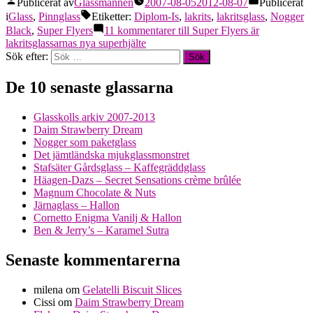
Publicerat av
Glassmannen
2007-08-05
2012-08-07
Publicerat
i
Glass
,
Pinnglass
Etiketter:
Diplom-Is
,
lakrits
,
lakritsglass
,
Nogger
Black
,
Super Flyers
11 kommentarer
till Super Flyers är
lakritsglassarnas nya superhjälte
Sök efter:
De 10 senaste glassarna
Glasskolls arkiv 2007-2013
Daim Strawberry Dream
Nogger som paketglass
Det jämtländska mjukglassmonstret
Stafsäter Gårdsglass – Kaffegräddglass
Häagen-Dazs – Secret Sensations crème brûlée
Magnum Chocolate & Nuts
Järnaglass – Hallon
Cornetto Enigma Vanilj & Hallon
Ben & Jerry’s – Karamel Sutra
Senaste kommentarerna
milena
om
Gelatelli Biscuit Slices
Cissi
om
Daim Strawberry Dream