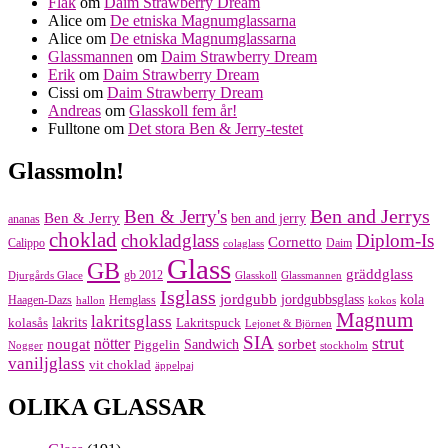
Flak
om
Daim Strawberry Dream
Alice
om
De etniska Magnumglassarna
Alice
om
De etniska Magnumglassarna
Glassmannen
om
Daim Strawberry Dream
Erik
om
Daim Strawberry Dream
Cissi
om
Daim Strawberry Dream
Andreas
om
Glasskoll fem år!
Fulltone
om
Det stora Ben & Jerry-testet
Glassmoln!
Ben and Jerrys
Ben & Jerry's
Ben & Jerry
ben and jerry
ananas
choklad
chokladglass
Diplom-Is
Cornetto
Calippo
Daim
colaglass
Glass
GB
gräddglass
gb 2012
Djurgårds Glace
Glasskoll
Glassmannen
Isglass
jordgubb
jordgubbsglass
kola
Haagen-Dazs
Hemglass
hallon
kokos
Magnum
lakritsglass
kolasås
lakrits
Lakritspuck
Lejonet & Björnen
SIA
strut
nougat
nötter
sorbet
Piggelin
Sandwich
Nogger
stockholm
vaniljglass
vit choklad
äppelpaj
OLIKA GLASSAR