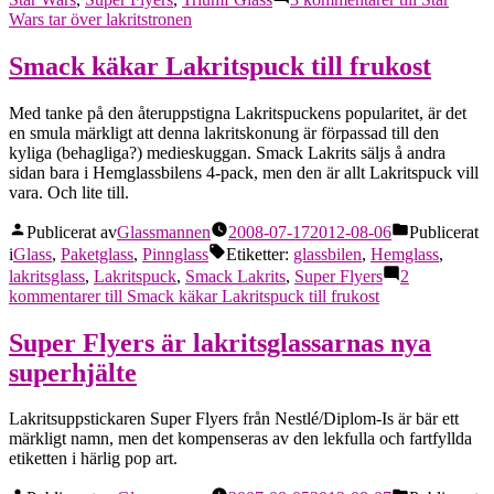
Wars tar över lakritstronen
Smack käkar Lakritspuck till frukost
Med tanke på den återuppstigna Lakritspuckens popularitet, är det
en smula märkligt att denna lakritskonung är förpassad till den
kyliga (behagliga?) medieskuggan. Smack Lakrits säljs å andra
sidan bara i Hemglassbilens 4-pack, men den är allt Lakritspuck vill
vara. Och lite till.
Publicerat av
Glassmannen
2008-07-17
2012-08-06
Publicerat
i
Glass
,
Paketglass
,
Pinnglass
Etiketter:
glassbilen
,
Hemglass
,
lakritsglass
,
Lakritspuck
,
Smack Lakrits
,
Super Flyers
2
kommentarer
till Smack käkar Lakritspuck till frukost
Super Flyers är lakritsglassarnas nya
superhjälte
Lakritsuppstickaren Super Flyers från Nestlé/Diplom-Is är bär ett
märkligt namn, men det kompenseras av den lekfulla och fartfyllda
etiketten i härlig pop art.