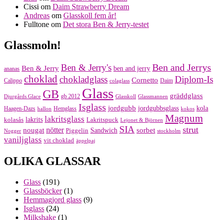
Cissi
om
Daim Strawberry Dream
Andreas
om
Glasskoll fem år!
Fulltone
om
Det stora Ben & Jerry-testet
Glassmoln!
Ben and Jerrys
Ben & Jerry's
Ben & Jerry
ben and jerry
ananas
choklad
chokladglass
Diplom-Is
Cornetto
Calippo
Daim
colaglass
Glass
GB
gräddglass
gb 2012
Djurgårds Glace
Glasskoll
Glassmannen
Isglass
jordgubb
jordgubbsglass
kola
Haagen-Dazs
Hemglass
hallon
kokos
Magnum
lakritsglass
kolasås
lakrits
Lakritspuck
Lejonet & Björnen
SIA
strut
nougat
nötter
sorbet
Piggelin
Sandwich
Nogger
stockholm
vaniljglass
vit choklad
äppelpaj
OLIKA GLASSAR
Glass
(191)
Glassböcker
(1)
Hemmagjord glass
(9)
Isglass
(24)
Milkshake
(1)