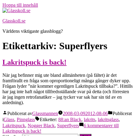
Hoppa till innehåll
Glasskoll.se
Världens viktigaste glassblogg?
Etikettarkiv:
Superflyers
Lakritspuck is back!
När jag befinner mig ute bland allmänheten (på fältet) är det
framförallt en fråga som oproportioneligt många gånger dyker upp.
Frågan lyder ”när kommer egentligen Lakritspuck tillbaka?”. Hittills
har jag inte haft något tillfredsställande svar på detta (och förresten
är jag ingen retrofanatiker – jag tycker var sak har sin tid av en
anledning).
Publicerat av
Glassmannen
2008-03-09
2012-08-06
Publicerat
i
Glass
,
Pinnglass
Etiketter:
88:an Black
,
lakrits
,
lakritsglass
,
Lakritspuck
,
Nogger Black
,
Superflyers
6 kommentarer
till
Lakritspuck is back!