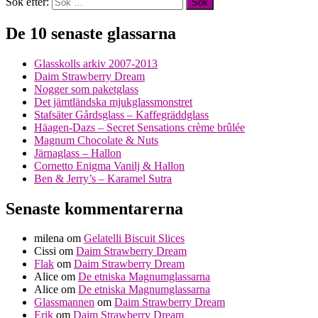
Sök efter:
De 10 senaste glassarna
Glasskolls arkiv 2007-2013
Daim Strawberry Dream
Nogger som paketglass
Det jämtländska mjukglassmonstret
Stafsäter Gårdsglass – Kaffegräddglass
Häagen-Dazs – Secret Sensations crème brûlée
Magnum Chocolate & Nuts
Järnaglass – Hallon
Cornetto Enigma Vanilj & Hallon
Ben & Jerry’s – Karamel Sutra
Senaste kommentarerna
milena
om
Gelatelli Biscuit Slices
Cissi
om
Daim Strawberry Dream
Flak
om
Daim Strawberry Dream
Alice
om
De etniska Magnumglassarna
Alice
om
De etniska Magnumglassarna
Glassmannen
om
Daim Strawberry Dream
Erik
om
Daim Strawberry Dream