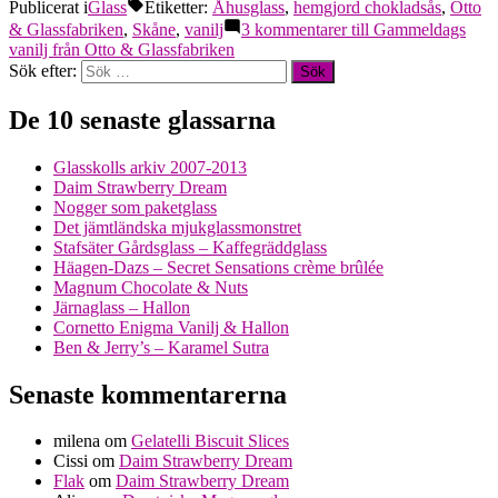
Publicerat i
Glass
Etiketter:
Åhusglass
,
hemgjord chokladsås
,
Otto
& Glassfabriken
,
Skåne
,
vanilj
3 kommentarer
till Gammeldags
vanilj från Otto & Glassfabriken
Sök efter:
De 10 senaste glassarna
Glasskolls arkiv 2007-2013
Daim Strawberry Dream
Nogger som paketglass
Det jämtländska mjukglassmonstret
Stafsäter Gårdsglass – Kaffegräddglass
Häagen-Dazs – Secret Sensations crème brûlée
Magnum Chocolate & Nuts
Järnaglass – Hallon
Cornetto Enigma Vanilj & Hallon
Ben & Jerry’s – Karamel Sutra
Senaste kommentarerna
milena
om
Gelatelli Biscuit Slices
Cissi
om
Daim Strawberry Dream
Flak
om
Daim Strawberry Dream