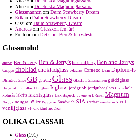
Alice
om
De etniska Magnumglassarna
Alice
om
De etniska Magnumglassarna
Glassmannen
om
Daim Strawberry Dream
Erik
om
Daim Strawberry Dream
Cissi
om
Daim Strawberry Dream
Andreas
om
Glasskoll fem år!
Fulltone
om
Det stora Ben & Jerry-testet
Glassmoln!
Ben and Jerrys
Ben & Jerry's
Ben & Jerry
ben and jerry
ananas
choklad
chokladglass
Diplom-Is
Cornetto
Calippo
Daim
colaglass
Glass
GB
gräddglass
gb 2012
Djurgårds Glace
Glasskoll
Glassmannen
Isglass
jordgubb
jordgubbsglass
kola
Haagen-Dazs
Hemglass
hallon
kokos
Magnum
lakritsglass
kolasås
lakrits
Lakritspuck
Lejonet & Björnen
SIA
strut
nougat
nötter
sorbet
Piggelin
Sandwich
Nogger
stockholm
vaniljglass
vit choklad
äppelpaj
OLIKA GLASSAR
Glass
(191)