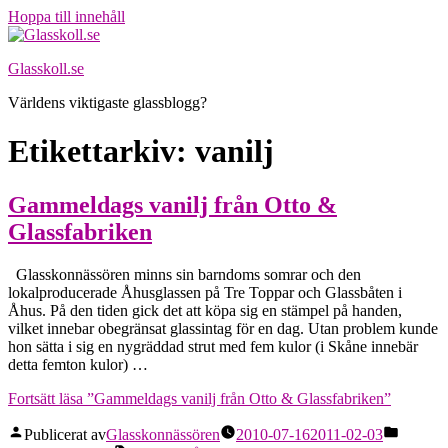
Hoppa till innehåll
Glasskoll.se
Världens viktigaste glassblogg?
Etikettarkiv:
vanilj
Gammeldags vanilj från Otto &
Glassfabriken
Glasskonnässören minns sin barndoms somrar och den
lokalproducerade Åhusglassen på Tre Toppar och Glassbåten i
Åhus. På den tiden gick det att köpa sig en stämpel på handen,
vilket innebar obegränsat glassintag för en dag. Utan problem kunde
hon sätta i sig en nygräddad strut med fem kulor (i Skåne innebär
detta femton kulor) …
Fortsätt läsa
”Gammeldags vanilj från Otto & Glassfabriken”
Publicerat av
Glasskonnässören
2010-07-16
2011-02-03