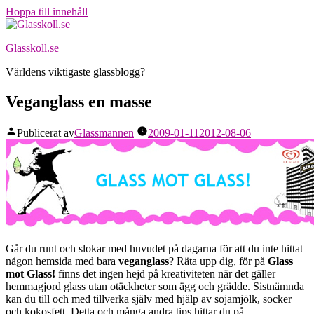
Hoppa till innehåll
Glasskoll.se
Världens viktigaste glassblogg?
Veganglass en masse
Publicerat av
Glassmannen
2009-01-11
2012-08-06
Går du runt och slokar med huvudet på dagarna för att du inte hittat
någon hemsida med bara
veganglass
? Räta upp dig, för på
Glass
mot Glass!
finns det ingen hejd på kreativiteten när det gäller
hemmagjord glass utan otäckheter som ägg och grädde. Sistnämnda
kan du till och med tillverka själv med hjälp av sojamjölk, socker
och kokosfett. Detta och många andra tips hittar du på