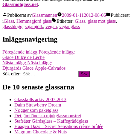
Glassmotglass.net
.
Publicerat av
Glassmannen
2009-01-11
2012-08-06
Publicerat
i
Glass
,
Hemmagjord glass
Etiketter:
Glass
,
glass mot glass
,
glassblogg
,
sojamjölk
,
vegan
,
veganglass
Inläggsnavigering
Föregående inlägg
Föregående inlägg:
Glace Dulce de Leche
Nästa inlägg
Nästa inlägg:
Djurgårds Glace Äpple-Calvados
Sök efter:
De 10 senaste glassarna
Glasskolls arkiv 2007-2013
Daim Strawberry Dream
Nogger som paketglass
Det jämtländska mjukglassmonstret
Stafsäter Gårdsglass – Kaffegräddglass
Häagen-Dazs – Secret Sensations crème brûlée
Magnum Chocolate & Nuts