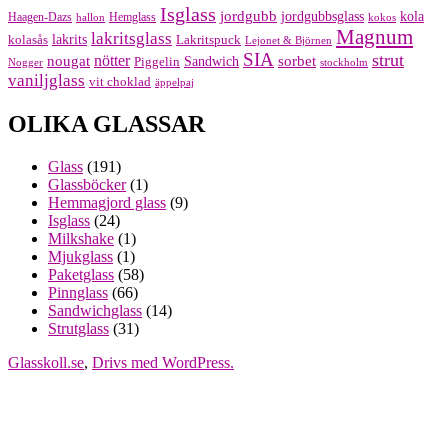
Isglass
jordgubb
jordgubbsglass
kola
Haagen-Dazs
Hemglass
hallon
kokos
Magnum
lakritsglass
kolasås
lakrits
Lakritspuck
Lejonet & Björnen
SIA
strut
nougat
nötter
sorbet
Piggelin
Sandwich
Nogger
stockholm
vaniljglass
vit choklad
äppelpaj
OLIKA GLASSAR
Glass
(191)
Glassböcker
(1)
Hemmagjord glass
(9)
Isglass
(24)
Milkshake
(1)
Mjukglass
(1)
Paketglass
(58)
Pinnglass
(66)
Sandwichglass
(14)
Strutglass
(31)
Glasskoll.se
,
Drivs med WordPress.