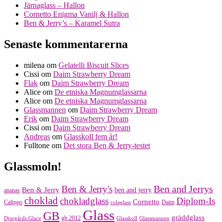
Järnaglass – Hallon
Cornetto Enigma Vanilj & Hallon
Ben & Jerry’s – Karamel Sutra
Senaste kommentarerna
milena
om
Gelatelli Biscuit Slices
Cissi
om
Daim Strawberry Dream
Flak
om
Daim Strawberry Dream
Alice
om
De etniska Magnumglassarna
Alice
om
De etniska Magnumglassarna
Glassmannen
om
Daim Strawberry Dream
Erik
om
Daim Strawberry Dream
Cissi
om
Daim Strawberry Dream
Andreas
om
Glasskoll fem år!
Fulltone
om
Det stora Ben & Jerry-testet
Glassmoln!
Ben and Jerrys
Ben & Jerry's
Ben & Jerry
ben and jerry
ananas
choklad
chokladglass
Diplom-Is
Cornetto
Calippo
Daim
colaglass
Glass
GB
gräddglass
gb 2012
Djurgårds Glace
Glasskoll
Glassmannen