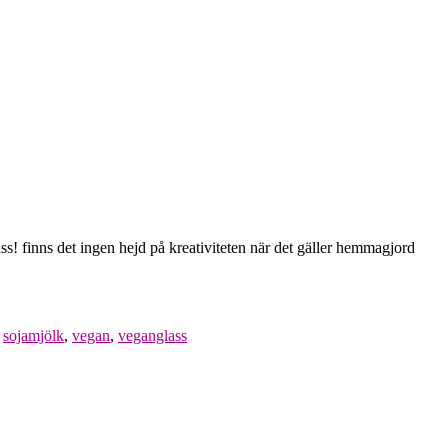
s! finns det ingen hejd på kreativiteten när det gäller hemmagjord
,
sojamjölk
,
vegan
,
veganglass