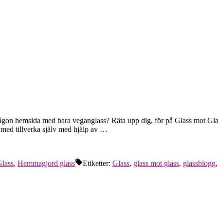
någon hemsida med bara veganglass? Räta upp dig, för på Glass mot Glas
 med tillverka själv med hjälp av …
lass
,
Hemmagjord glass
Etiketter:
Glass
,
glass mot glass
,
glassblogg