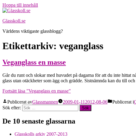
Hoppa till innehåll
Glasskoll.se
Världens viktigaste glassblogg?
Etikettarkiv:
veganglass
Veganglass en masse
Går du runt och slokar med huvudet på dagarna för att du inte hittat 
glass utan otäckheter som ägg och grädde. Sistnämnda kan du till och
Fortsätt läsa
”Veganglass en masse”
Publicerat av
Glassmannen
2009-01-11
2012-08-06
Publicerat i
G
Sök efter:
De 10 senaste glassarna
Glasskolls arkiv 2007-2013