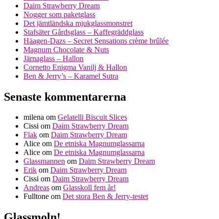
Daim Strawberry Dream
Nogger som paketglass
Det jämtländska mjukglassmonstret
Stafsäter Gårdsglass – Kaffegräddglass
Häagen-Dazs – Secret Sensations crème brûlée
Magnum Chocolate & Nuts
Järnaglass – Hallon
Cornetto Enigma Vanilj & Hallon
Ben & Jerry’s – Karamel Sutra
Senaste kommentarerna
milena
om
Gelatelli Biscuit Slices
Cissi
om
Daim Strawberry Dream
Flak
om
Daim Strawberry Dream
Alice
om
De etniska Magnumglassarna
Alice
om
De etniska Magnumglassarna
Glassmannen
om
Daim Strawberry Dream
Erik
om
Daim Strawberry Dream
Cissi
om
Daim Strawberry Dream
Andreas
om
Glasskoll fem år!
Fulltone
om
Det stora Ben & Jerry-testet
Glassmoln!