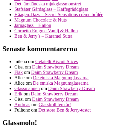
Det jämtländska mjukglassmonstret
Stafsäter Gårdsglass – Kaffegräddglass
Häagen-Dazs – Secret Sensations crème brûlée
Magnum Chocolate & Nuts
Järnaglass – Hallon
Cornetto Enigma Vanilj & Hallon
Ben & Jerry’s – Karamel Sutra
Senaste kommentarerna
milena
om
Gelatelli Biscuit Slices
Cissi
om
Daim Strawberry Dream
Flak
om
Daim Strawberry Dream
Alice
om
De etniska Magnumglassarna
Alice
om
De etniska Magnumglassarna
Glassmannen
om
Daim Strawberry Dream
Erik
om
Daim Strawberry Dream
Cissi
om
Daim Strawberry Dream
Andreas
om
Glasskoll fem år!
Fulltone
om
Det stora Ben & Jerry-testet
Glassmoln!