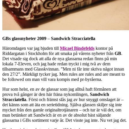
GBs glassnyheter 2009
–
Sandwich Stracciatella
Häromdagen var jag bjuden till
Micael Bindefelds
kontor på
Riddargatan i Stockholm för att smaka på vårens nyheter från
GB
.
Det visade sig dock att alla de nya glassarna redan finns på min
lokala 7-Eleven, och jag hade redan tryckt i mig två av dem
tillsammans med Glasskvinnan. ”Men ni får inte skriva något innan
den 27/2”. Märkligt tycker jag. Men rules are rules and are meant to
be followed om man vill vara kompis med pr-byråerna.
Hur som helst, en av de glassar som jag alltså haft förmånen att
prova två gånger är den här fräna nykomlingen,
Sandwich
Stracciatella
. Först och främst slås jag av hur snyggt omslaget är –
det känns som att äta en serietidning. Själva glassen skiljer sig inte
mycket från den gamle originaltrotjänaren – och tur är väl det, om
man betänker att Sandwich är en av de absolut bäst säljande
glassarna i GBs sortiment varje år. Det visste jag inte. Nu vet jag det.