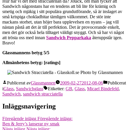
Hur har vi det med stracciatellan då? Jotack, om man tycker att
Sandwich någonstans har en tendens att bli lite för krämig och
smetig och mjäkig i sitt populära grundutförande, så är inslaget av
små krispiga chokladbitar tämligen välkommet. De stör inte
mackans storhet, utan höjer bara upplevelsen en nyans – jag vill
nästan påstå att det är till perfektion. Det är provocerande enkelt,
men det gör också hela tilltaget väldigt snyggt. Och så har vi något
att trösta oss med innan
Sandwich Pepparkaka
återuppstår igen.
Bravo!
Glassmannens betyg 5/5
Allmänhetens betyg: [ratings]
Publicerat av
Glassmannen
2009-02-27
2012-08-06
Publicerat
i
Glass
,
Sandwichglass
Etiketter:
GB
,
Glass
,
Micael Bindefeld
,
Sandwich
,
sandwich stracciatella
Inläggsnavigering
Föregående inlägg
Föregående inlägg:
Ben & Jerry’s lanserar ny smak
Nästa inlägg
Nästa inlägg: