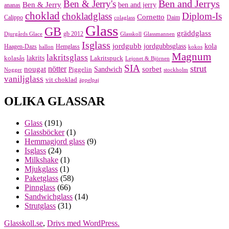
Ben and Jerrys
Ben & Jerry's
Ben & Jerry
ben and jerry
ananas
choklad
chokladglass
Diplom-Is
Cornetto
Calippo
Daim
colaglass
Glass
GB
gräddglass
gb 2012
Djurgårds Glace
Glasskoll
Glassmannen
Isglass
jordgubb
jordgubbsglass
kola
Haagen-Dazs
Hemglass
hallon
kokos
Magnum
lakritsglass
kolasås
lakrits
Lakritspuck
Lejonet & Björnen
SIA
strut
nougat
nötter
sorbet
Piggelin
Sandwich
Nogger
stockholm
vaniljglass
vit choklad
äppelpaj
OLIKA GLASSAR
Glass
(191)
Glassböcker
(1)
Hemmagjord glass
(9)
Isglass
(24)
Milkshake
(1)
Mjukglass
(1)
Paketglass
(58)
Pinnglass
(66)
Sandwichglass
(14)
Strutglass
(31)
Glasskoll.se
,
Drivs med WordPress.