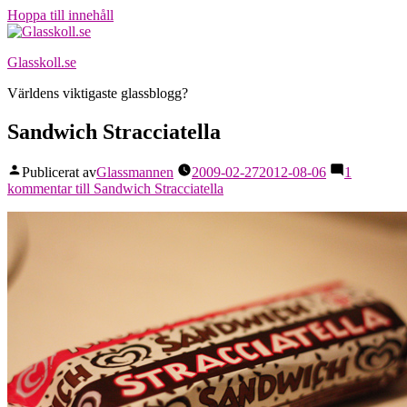
Hoppa till innehåll
Glasskoll.se
Världens viktigaste glassblogg?
Sandwich Stracciatella
Publicerat av
Glassmannen
2009-02-27
2012-08-06
1
kommentar
till Sandwich Stracciatella