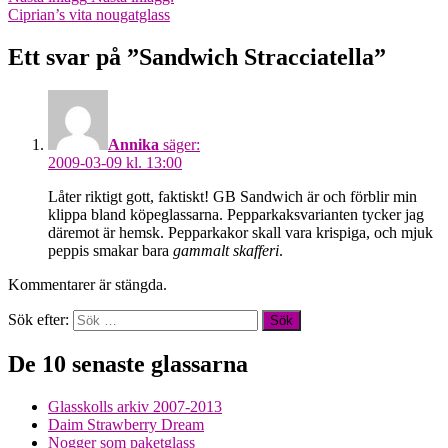
Ciprian’s vita nougatglass
Ett svar på ”Sandwich Stracciatella”
Annika
säger:
2009-03-09 kl. 13:00
Låter riktigt gott, faktiskt! GB Sandwich är och förblir min
klippa bland köpeglassarna. Pepparkaksvarianten tycker jag
däremot är hemsk. Pepparkakor skall vara krispiga, och mjuk
peppis smakar bara
gammalt skafferi
.
Kommentarer är stängda.
Sök efter:
De 10 senaste glassarna
Glasskolls arkiv 2007-2013
Daim Strawberry Dream
Nogger som paketglass