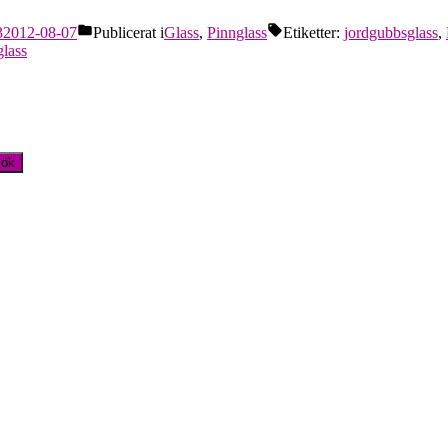
3
2012-08-07
Publicerat i
Glass
,
Pinnglass
Etiketter:
jordgubbsglass
,
glass