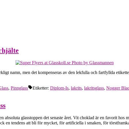
rhjälte
kligt namn, men det kompenseras av den lekfulla och fartfyllda etiketten
Glass
,
Pinnglass
Etiketter:
Diplom-Is
,
lakrits
,
lakritsglass
,
Nogger Bla
ss
en absoluta glasstoppen det senaste året. Vit choklad är en favorit hos mi
k en tendens att bli för mycket, för artificiella i smaken, för törstframk