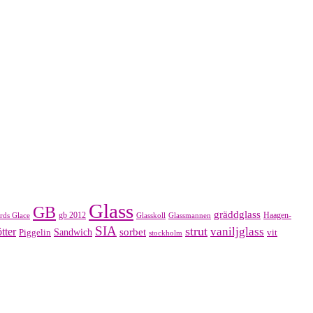
Glass
GB
gräddglass
gb 2012
Haagen-
rds Glace
Glasskoll
Glassmannen
SIA
strut
vaniljglass
tter
sorbet
Piggelin
Sandwich
vit
stockholm