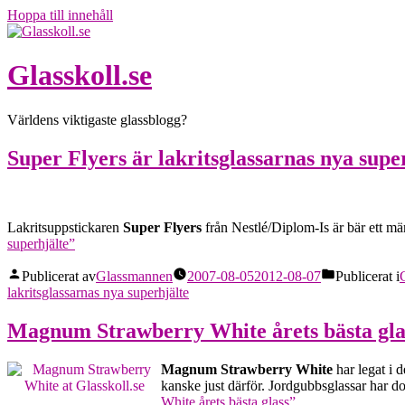
Hoppa till innehåll
Glasskoll.se
Världens viktigaste glassblogg?
Super Flyers är lakritsglassarnas nya supe
Lakritsuppstickaren
Super Flyers
från Nestlé/Diplom-Is är bär ett mär
superhjälte”
Publicerat av
Glassmannen
2007-08-05
2012-08-07
Publicerat i
lakritsglassarnas nya superhjälte
Magnum Strawberry White årets bästa gla
Magnum Strawberry White
har legat i d
kanske just därför. Jordgubbsglassar har doc
White årets bästa glass”