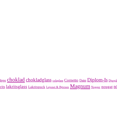
choklad
chokladglass
Diplom-Is
Cornetto
lippo
Daim
colaglass
Djurgå
Magnum
lakritsglass
nougat
nö
rits
Lakritspuck
Lejonet & Björnen
Nogger