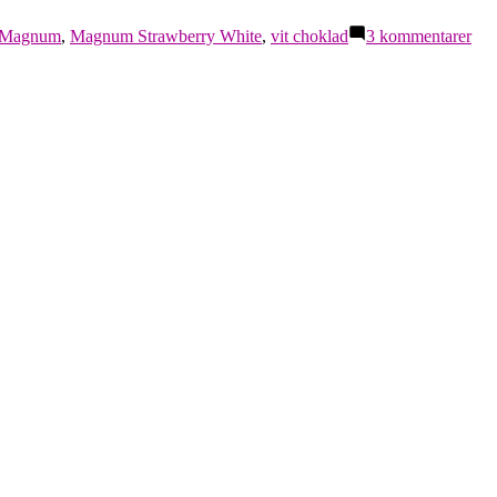
Magnum
,
Magnum Strawberry White
,
vit choklad
3 kommentarer