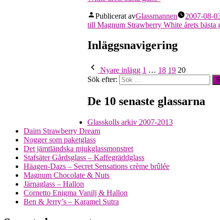
Publicerat av
Glassmannen
2007-08-0
till Magnum Strawberry White årets bästa 
Inläggsnavigering
Nyare inlägg
1
…
18
19
20
Sök efter:
De 10 senaste glassarna
Glasskolls arkiv 2007-2013
Daim Strawberry Dream
Nogger som paketglass
Det jämtländska mjukglassmonstret
Stafsäter Gårdsglass – Kaffegräddglass
Häagen-Dazs – Secret Sensations crème brûlée
Magnum Chocolate & Nuts
Järnaglass – Hallon
Cornetto Enigma Vanilj & Hallon
Ben & Jerry’s – Karamel Sutra