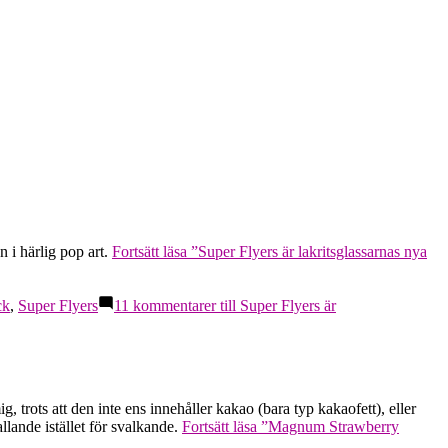
 i härlig pop art.
Fortsätt läsa
”Super Flyers är lakritsglassarnas nya
ck
,
Super Flyers
11 kommentarer
till Super Flyers är
g, trots att den inte ens innehåller kakao (bara typ kakaofett), eller
allande istället för svalkande.
Fortsätt läsa
”Magnum Strawberry