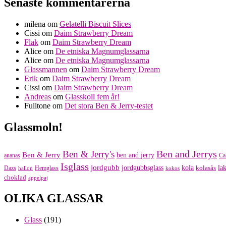
Senaste kommentarerna
milena
om
Gelatelli Biscuit Slices
Cissi
om
Daim Strawberry Dream
Flak
om
Daim Strawberry Dream
Alice
om
De etniska Magnumglassarna
Alice
om
De etniska Magnumglassarna
Glassmannen
om
Daim Strawberry Dream
Erik
om
Daim Strawberry Dream
Cissi
om
Daim Strawberry Dream
Andreas
om
Glasskoll fem år!
Fulltone
om
Det stora Ben & Jerry-testet
Glassmoln!
Ben and Jerrys
Ben & Jerry's
Ben & Jerry
ben and jerry
ananas
Ca
Isglass
jordgubb
jordgubbsglass
kola
kolasås
lak
Dazs
Hemglass
hallon
kokos
choklad
äppelpaj
OLIKA GLASSAR
Glass
(191)