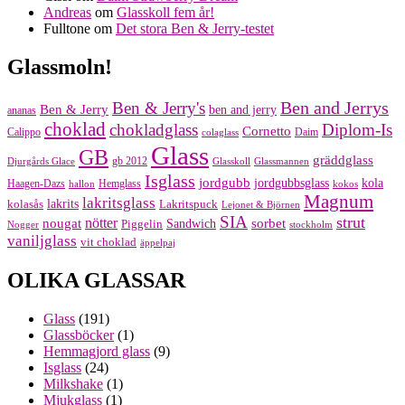
Andreas
om
Glasskoll fem år!
Fulltone
om
Det stora Ben & Jerry-testet
Glassmoln!
Ben and Jerrys
Ben & Jerry's
Ben & Jerry
ben and jerry
ananas
choklad
chokladglass
Diplom-Is
Cornetto
Calippo
Daim
colaglass
Glass
GB
gräddglass
gb 2012
Djurgårds Glace
Glasskoll
Glassmannen
Isglass
jordgubb
jordgubbsglass
kola
Haagen-Dazs
Hemglass
hallon
kokos
Magnum
lakritsglass
kolasås
lakrits
Lakritspuck
Lejonet & Björnen
SIA
strut
nougat
nötter
sorbet
Piggelin
Sandwich
Nogger
stockholm
vaniljglass
vit choklad
äppelpaj
OLIKA GLASSAR
Glass
(191)
Glassböcker
(1)
Hemmagjord glass
(9)
Isglass
(24)
Milkshake
(1)
Mjukglass
(1)