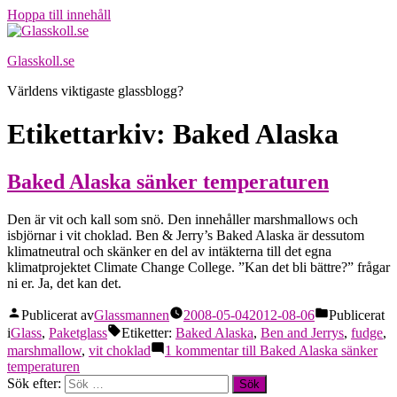
Hoppa till innehåll
Glasskoll.se
Världens viktigaste glassblogg?
Etikettarkiv:
Baked Alaska
Baked Alaska sänker temperaturen
Den är vit och kall som snö. Den innehåller marshmallows och
isbjörnar i vit choklad. Ben & Jerry’s Baked Alaska är dessutom
klimatneutral och skänker en del av intäkterna till det egna
klimatprojektet Climate Change College. ”Kan det bli bättre?” frågar
ni er. Ja, det kan det.
Publicerat av
Glassmannen
2008-05-04
2012-08-06
Publicerat
i
Glass
,
Paketglass
Etiketter:
Baked Alaska
,
Ben and Jerrys
,
fudge
,
marshmallow
,
vit choklad
1 kommentar
till Baked Alaska sänker
temperaturen
Sök efter: