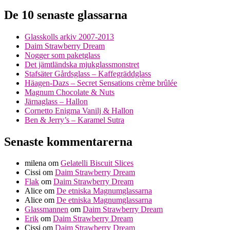
De 10 senaste glassarna
Glasskolls arkiv 2007-2013
Daim Strawberry Dream
Nogger som paketglass
Det jämtländska mjukglassmonstret
Stafsäter Gårdsglass – Kaffegräddglass
Häagen-Dazs – Secret Sensations crème brûlée
Magnum Chocolate & Nuts
Järnaglass – Hallon
Cornetto Enigma Vanilj & Hallon
Ben & Jerry’s – Karamel Sutra
Senaste kommentarerna
milena
om
Gelatelli Biscuit Slices
Cissi
om
Daim Strawberry Dream
Flak
om
Daim Strawberry Dream
Alice
om
De etniska Magnumglassarna
Alice
om
De etniska Magnumglassarna
Glassmannen
om
Daim Strawberry Dream
Erik
om
Daim Strawberry Dream
Cissi
om
Daim Strawberry Dream