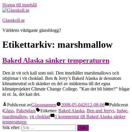
Hoppa till innehåll
Glasskoll.se
Världens viktigaste glassblogg?
Etikettarkiv:
marshmallow
Baked Alaska sänker temperaturen
Den är vit och kall som snö. Den innehåller marshmallows och
isbjörnar i vit choklad. Ben & Jerry’s Baked Alaska är dessutom
klimatneutral och skänker en del av intäkterna till det egna
klimatprojektet Climate Change College. ”Kan det bli bättre?” frågar
ni er. Ja, det kan det.
Publicerat av
Glassmannen
2008-05-04
2012-08-06
Publicerat
i
Glass
,
Paketglass
Etiketter:
Baked Alaska
,
Ben and Jerrys
,
fudge
,
marshmallow
,
vit choklad
1 kommentar
till Baked Alaska sänker
temperaturen
Sök efter: