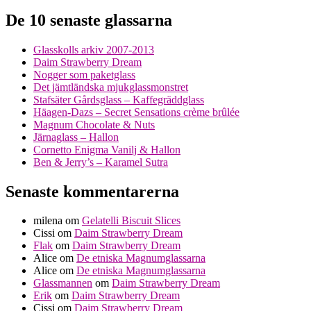
De 10 senaste glassarna
Glasskolls arkiv 2007-2013
Daim Strawberry Dream
Nogger som paketglass
Det jämtländska mjukglassmonstret
Stafsäter Gårdsglass – Kaffegräddglass
Häagen-Dazs – Secret Sensations crème brûlée
Magnum Chocolate & Nuts
Järnaglass – Hallon
Cornetto Enigma Vanilj & Hallon
Ben & Jerry’s – Karamel Sutra
Senaste kommentarerna
milena
om
Gelatelli Biscuit Slices
Cissi
om
Daim Strawberry Dream
Flak
om
Daim Strawberry Dream
Alice
om
De etniska Magnumglassarna
Alice
om
De etniska Magnumglassarna
Glassmannen
om
Daim Strawberry Dream
Erik
om
Daim Strawberry Dream
Cissi
om
Daim Strawberry Dream