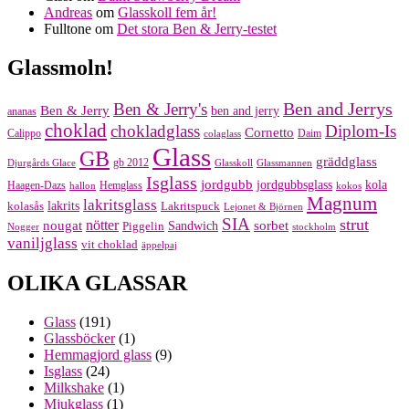
Andreas
om
Glasskoll fem år!
Fulltone
om
Det stora Ben & Jerry-testet
Glassmoln!
Ben and Jerrys
Ben & Jerry's
Ben & Jerry
ben and jerry
ananas
choklad
chokladglass
Diplom-Is
Cornetto
Calippo
Daim
colaglass
Glass
GB
gräddglass
gb 2012
Djurgårds Glace
Glasskoll
Glassmannen
Isglass
jordgubb
jordgubbsglass
kola
Haagen-Dazs
Hemglass
hallon
kokos
Magnum
lakritsglass
kolasås
lakrits
Lakritspuck
Lejonet & Björnen
SIA
strut
nougat
nötter
sorbet
Piggelin
Sandwich
Nogger
stockholm
vaniljglass
vit choklad
äppelpaj
OLIKA GLASSAR
Glass
(191)
Glassböcker
(1)
Hemmagjord glass
(9)
Isglass
(24)
Milkshake
(1)
Mjukglass
(1)